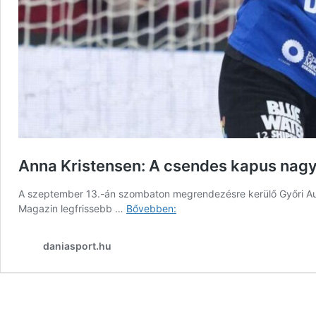
Anna Kristensen: A csendes kapus nagy
A szeptember 13.-án szombaton megrendezésre kerülő Győri Au
Anna
Magazin legfrissebb …
Bővebben:
Kristensen:
A
daniasport.hu
csendes
kapus
nagy
áttörése