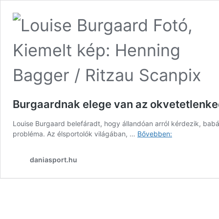
Burgaardnak elege van az okvetetlenk
Louise Burgaard belefáradt, hogy állandóan arról kérdezik, babá
Burgaardnak
probléma. Az élsportolók világában, …
Bővebben:
elege
van
daniasport.hu
az
okvetetlenked
kérdésekből