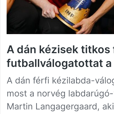
A dán kézisek titkos
futballválogatottat 
A dán férfi kézilabda-válo
most a norvég labdarúgó-
Martin Langagergaard, aki