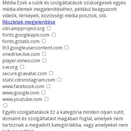
Média
Ezek a sütik és szolgáltatások szükségesek egyes
média elemek megjelenítéséhez, például beágyazott
videók, térképek, közösségi média posztok, stb.
Részletek megjelenítése
cdn.ampproject.org
fonts.googleapis.com
fonts.gstatic.com
lh3.googleusercontent.com
onedrive.live.com
player.vimeo.com
s.w.org
secure.gravatar.com
static.cdninstagram.com
www.facebook.com
www.google.com
www.youtube.com
Egyéb szolgáltatások
Ez a kategória minden olyan sütit,
domaint és szolgáltatást magában foglal, amelyek nem
tartoznak a megadott kategóriákba, vagy amelyeket nem