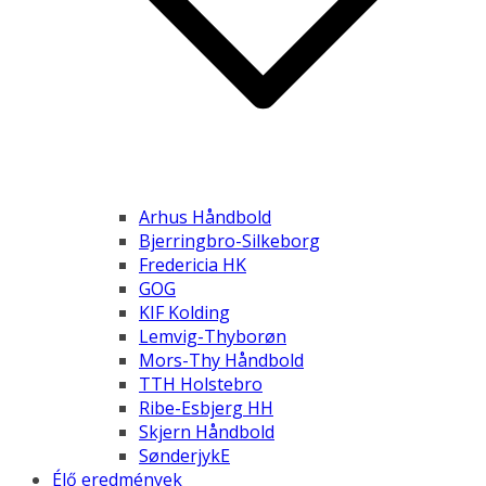
Arhus Håndbold
Bjerringbro-Silkeborg
Fredericia HK
GOG
KIF Kolding
Lemvig-Thyborøn
Mors-Thy Håndbold
TTH Holstebro
Ribe-Esbjerg HH
Skjern Håndbold
SønderjykE
Élő eredmények