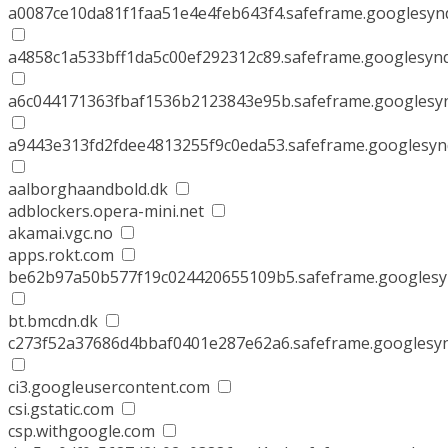
a0087ce10da81f1faa51e4e4feb643f4.safeframe.googlesynd
a4858c1a533bff1da5c00ef292312c89.safeframe.googlesynd
a6c044171363fbaf1536b2123843e95b.safeframe.googlesyn
a9443e313fd2fdee4813255f9c0eda53.safeframe.googlesyn
aalborghaandbold.dk
adblockers.opera-mini.net
akamai.vgc.no
apps.rokt.com
be62b97a50b577f19c024420655109b5.safeframe.googlesy
bt.bmcdn.dk
c273f52a37686d4bbaf0401e287e62a6.safeframe.googlesyn
ci3.googleusercontent.com
csi.gstatic.com
csp.withgoogle.com