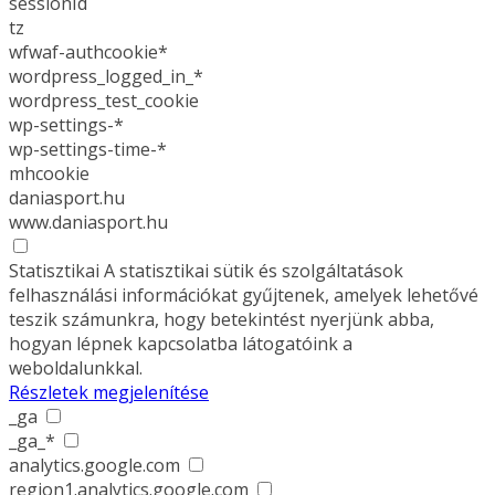
sessionId
tz
wfwaf-authcookie*
wordpress_logged_in_*
wordpress_test_cookie
wp-settings-*
wp-settings-time-*
mhcookie
daniasport.hu
www.daniasport.hu
Statisztikai
A statisztikai sütik és szolgáltatások
felhasználási információkat gyűjtenek, amelyek lehetővé
teszik számunkra, hogy betekintést nyerjünk abba,
hogyan lépnek kapcsolatba látogatóink a
weboldalunkkal.
Részletek megjelenítése
_ga
_ga_*
analytics.google.com
region1.analytics.google.com