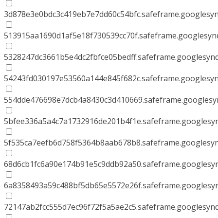
3d878e3e0bdc3c419eb7e7dd60c54bfc.safeframe.googlesyn
513915aa1690d1af5e18f730539cc70f.safeframe.googlesynd
5328247dc3661b5e4dc2fbfce05bedff.safeframe.googlesynd
54243fd030197e53560a144e845f682c.safeframe.googlesyn
554dde476698e7dcb4a8430c3d410669.safeframe.googlesyn
5bfee336a5a4c7a1732916de201b4f1e.safeframe.googlesyn
5f535ca7eefb6d758f5364b8aab678b8.safeframe.googlesyn
68d6cb1fc6a90e174b91e5c9ddb92a50.safeframe.googlesyn
6a8358493a59c488bf5db65e5572e26f.safeframe.googlesyn
72147ab2fcc555d7ec96f72f5a5ae2c5.safeframe.googlesynd