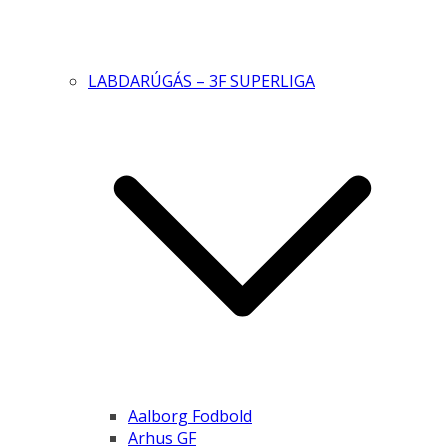
LABDARÚGÁS – 3F SUPERLIGA
Aalborg Fodbold
Arhus GF