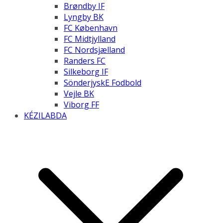
Brøndby IF
Lyngby BK
FC København
FC Midtjylland
FC Nordsjælland
Randers FC
Silkeborg IF
SönderjyskE Fodbold
Vejle BK
Viborg FF
KÉZILABDA