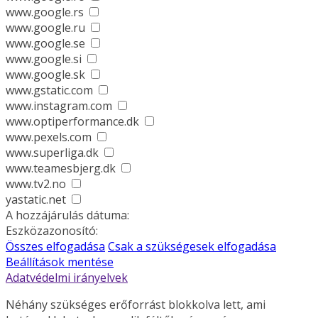
www.google.rs
www.google.ru
www.google.se
www.google.si
www.google.sk
www.gstatic.com
www.instagram.com
www.optiperformance.dk
www.pexels.com
www.superliga.dk
www.teamesbjerg.dk
www.tv2.no
yastatic.net
A hozzájárulás dátuma:
Eszközazonosító:
Összes elfogadása
Csak a szükségesek elfogadása
Beállítások mentése
Adatvédelmi irányelvek
Néhány szükséges erőforrást blokkolva lett, ami