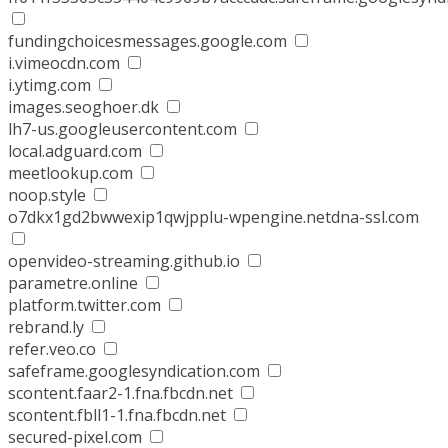
fundingchoicesmessages.google.com
i.vimeocdn.com
i.ytimg.com
images.seoghoer.dk
lh7-us.googleusercontent.com
local.adguard.com
meetlookup.com
noop.style
o7dkx1gd2bwwexip1qwjpplu-wpengine.netdna-ssl.com
openvideo-streaming.github.io
parametre.online
platform.twitter.com
rebrand.ly
refer.veo.co
safeframe.googlesyndication.com
scontent.faar2-1.fna.fbcdn.net
scontent.fbll1-1.fna.fbcdn.net
secured-pixel.com