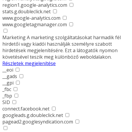
region1.google-analytics.com
stats.g.doubleclick.net
www.google-analytics.com
www.googletagmanager.com
Marketing
A marketing szolgáltatásokat harmadik fél
hirdetői vagy kiadói használják személyre szabott
hirdetések megjelenítésére. Ezt a látogatók nyomon
követésével teszik meg különböző weboldalakon.
Részletek megjelenítése
__eoi
__gads
__gpi
_fbc
_fbp
SID
connect.facebook.net
googleads.g.doubleclick.net
pagead2.googlesyndication.com