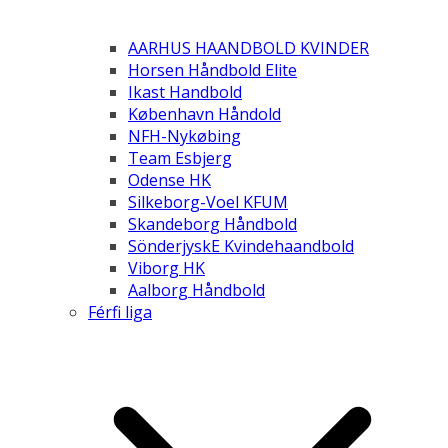
AARHUS HAANDBOLD KVINDER
Horsen Håndbold Elite
Ikast Handbold
København Håndold
NFH-Nykøbing
Team Esbjerg
Odense HK
Silkeborg-Voel KFUM
Skandeborg Håndbold
SönderjyskE Kvindehaandbold
Viborg HK
Aalborg Håndbold
Férfi liga