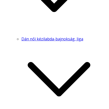
Dán női kézilabda-bajnokság, liga