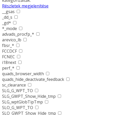
kategorizáltak.
Részletek megjelenítése
__gsas
_dd_s
_gd*
*_mode
advads_procfp_*
arevico_lb
fbsr_*
FCCDCF
FCNEC
i18next
perf_*
quads_browser_width
quads_hide_deactivate_feedback
sc_clearance
SLG_G_WPT_TO
SLG_GWPT_Show_Hide_tmp
SLG_wptGlobTipTmp
SLO_G_WPT_TO
SLO_GWPT_Show_Hide_tmp