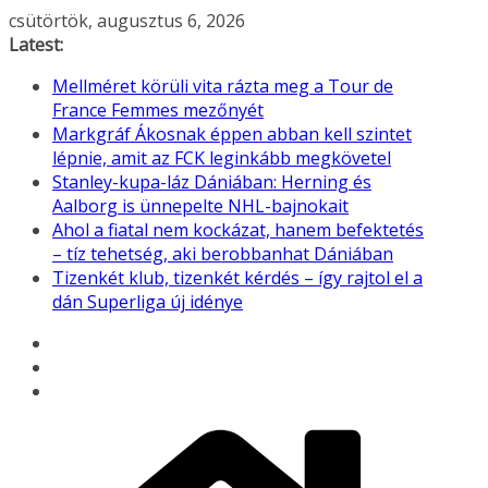
Skip
csütörtök, augusztus 6, 2026
to
Latest:
content
Mellméret körüli vita rázta meg a Tour de
France Femmes mezőnyét
Markgráf Ákosnak éppen abban kell szintet
lépnie, amit az FCK leginkább megkövetel
Stanley-kupa-láz Dániában: Herning és
Aalborg is ünnepelte NHL-bajnokait
Ahol a fiatal nem kockázat, hanem befektetés
– tíz tehetség, aki berobbanhat Dániában
Tizenkét klub, tizenkét kérdés – így rajtol el a
dán Superliga új idénye