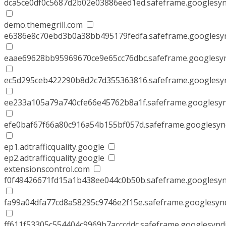
dca5ce0df0c5687d2b02e03886eed1ed.safeframe.googlesyn
demo.themegrill.com
e6386e8c70ebd3b0a38bb495179fedfa.safeframe.googlesyn
eaae69628bb95969670ce9e65cc76dbc.safeframe.googlesyn
ec5d295ceb422290b8d2c7d355363816.safeframe.googlesyn
ee233a105a79a740cfe66e45762b8a1f.safeframe.googlesyn
efe0baf67f66a80c916a54b155bf057d.safeframe.googlesyn
ep1.adtrafficquality.google
ep2.adtrafficquality.google
extensionscontrol.com
f0f49426671fd15a1b438ee044c0b50b.safeframe.googlesyn
fa99a04dfa77cd8a58295c9746e2f15e.safeframe.googlesynd
ff611f53305c554404c9969b7acccddc.safeframe.googlesynd