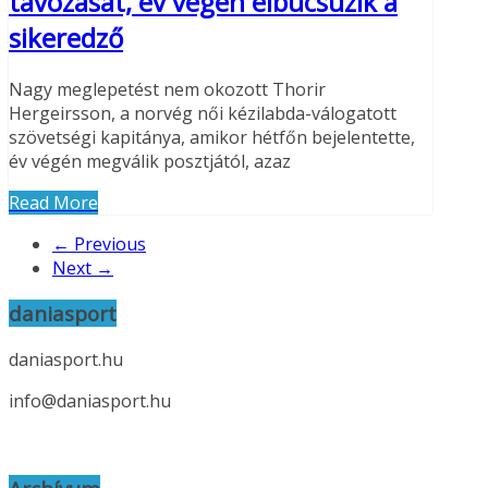
távozását, év végén elbúcsúzik a
sikeredző
Nagy meglepetést nem okozott Thorir
Hergeirsson, a norvég női kézilabda-válogatott
szövetségi kapitánya, amikor hétfőn bejelentette,
év végén megválik posztjától, azaz
Read More
← Previous
Next →
daniasport
daniasport.hu
info@daniasport.hu