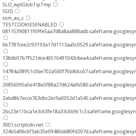
SLO_wptGlobTipTmp
SSID
ssm_au_c
TESTCOOKIESENABLED
08115390811f69fe5aa7d8a8aa888adb.safeframe.googlesyn
0e7787cee2c93193a17d1113aa5c0529.safeframe.googlesyn
138db07b7f521dce40510491043c6ea4.safeframe.googlesyn
14784a38951c0be702a500f76b8dcc67.safeframe.googlesyn
20856095a5e418e5f88a27d624afb580.safeframe.googlesyn
2abd8b7ecce763dbc2ec9a0052d1a545.safeframe.googlesyn
2bc23e11bca1e3c63fe18a33cbb9c1c3.safeframe.googlesyn
3001.scriptcdn.net
324b5d06c6f3ab35e0948bdd80fd207d.safeframe.googlesyn