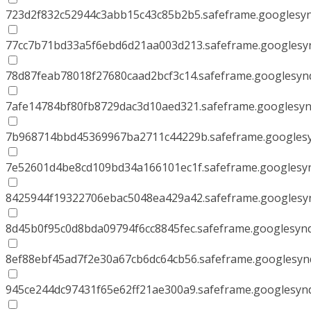
723d2f832c52944c3abb15c43c85b2b5.safeframe.googlesyn
77cc7b71bd33a5f6ebd6d21aa003d213.safeframe.googlesyn
78d87feab78018f27680caad2bcf3c14.safeframe.googlesynd
7afe14784bf80fb8729dac3d10aed321.safeframe.googlesyn
7b968714bbd45369967ba2711c44229b.safeframe.googlesy
7e52601d4be8cd109bd34a166101ec1f.safeframe.googlesyn
8425944f19322706ebac5048ea429a42.safeframe.googlesyn
8d45b0f95c0d8bda09794f6cc8845fec.safeframe.googlesynd
8ef88ebf45ad7f2e30a67cb6dc64cb56.safeframe.googlesynd
945ce244dc97431f65e62ff21ae300a9.safeframe.googlesynd