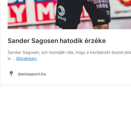
Sander Sagosen hatodik érzéke
Sander Sagosen, azt mondják róla, hogy a kézilabdát ésszel ját
Sander
is …
Bővebben:
Sagosen
hatodik
daniasport.hu
érzéke