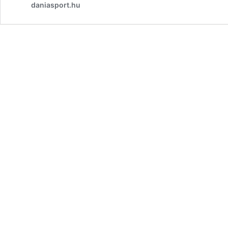
daniasport.hu
volt
ilyen
kézilabdás
ikerpárja