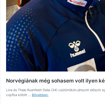
Norvégiának még sohasem volt ilyen ké
Live és Thale Rushfeldt Deila (24) csütörtökön játszott előszö
Norvégiának
copfba kötött …
Bővebben:
még
sohasem