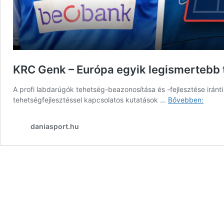
KRC Genk – Európa egyik legismertebb
A profi labdarúgók tehetség-beazonosítása és -fejlesztése iránt
KRC
tehetségfejlesztéssel kapcsolatos kutatások …
Bővebben:
Genk
–
daniasport.hu
Európ
egyik
legis
tehet