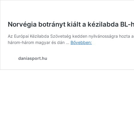
Norvégia botrányt kiált a kézilabda BL-
Az Európai Kézilabda Szövetség kedden nyilvánosságra hozta 
Norvégia
három-három magyar és dán …
Bővebben:
botrányt
kiált
daniasport.hu
a
kézilabda
BL-
helyek
elosztása
miatt