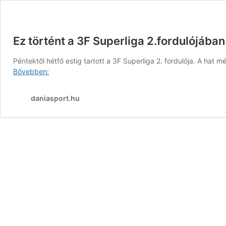
Ez történt a 3F Superliga 2.fordulójában
Péntektől hétfő estig tartott a 3F Superliga 2. fordulója. A hat 
Ez
Bővebben:
történt
a
daniasport.hu
3F
Superliga
2.fordulójában