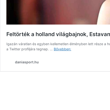
Feltörték a holland világbajnok, Estavan
Igazán váratlan és egyben kellemetlen élményben lett része a h
Feltörték
a Twitter profiljára tegnap. …
Bővebben:
a
holland
daniasport.hu
világbajnok,
Estavana
Polman
Twitter
fiókját