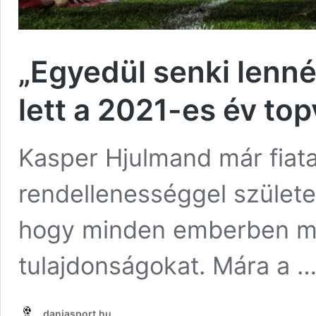
„Egyedül senki lenné
lett a 2021-es év to
Kasper Hjulmand már fiatal
rendellenességgel születe
hogy minden emberben meg
tulajdonságokat. Mára a 
daniasport.hu