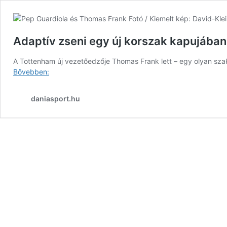
Adaptív zseni egy új korszak kapujában
A Tottenham új vezetőedzője Thomas Frank lett – egy olyan szak
Adaptív
Bővebben:
zseni
egy
daniasport.hu
új
korszak
kapujában