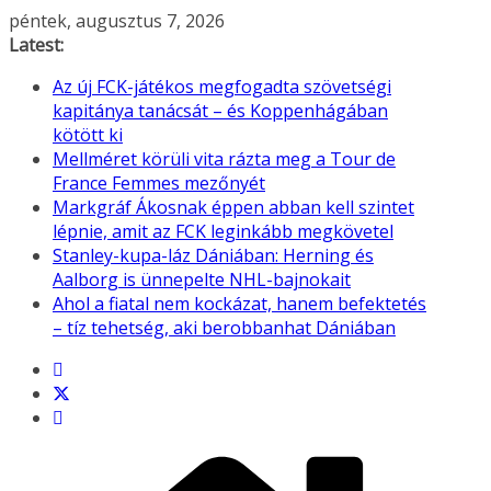
Skip
péntek, augusztus 7, 2026
to
Latest:
content
Az új FCK-játékos megfogadta szövetségi
kapitánya tanácsát – és Koppenhágában
kötött ki
Mellméret körüli vita rázta meg a Tour de
France Femmes mezőnyét
Markgráf Ákosnak éppen abban kell szintet
lépnie, amit az FCK leginkább megkövetel
Stanley-kupa-láz Dániában: Herning és
Aalborg is ünnepelte NHL-bajnokait
Ahol a fiatal nem kockázat, hanem befektetés
– tíz tehetség, aki berobbanhat Dániában