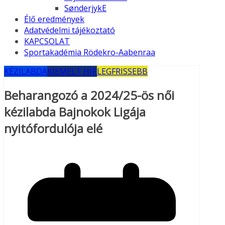
SønderjykE
Élő eredmények
Adatvédelmi tájékoztató
KAPCSOLAT
Sportakadémia Rödekro-Aabenraa
KÉZILABDA
KIEMELT HÍR
LEGFRISSEBB
Beharangozó a 2024/25-ös női
kézilabda Bajnokok Ligája
nyitófordulója elé