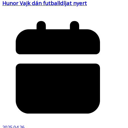
Hunor Vajk dán futballdíjat nyert
2025.04.26.