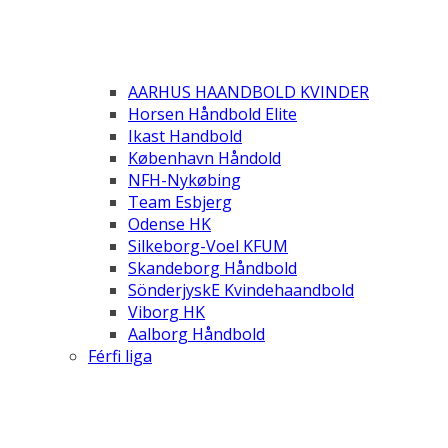
AARHUS HAANDBOLD KVINDER
Horsen Håndbold Elite
Ikast Handbold
København Håndold
NFH-Nykøbing
Team Esbjerg
Odense HK
Silkeborg-Voel KFUM
Skandeborg Håndbold
SönderjyskE Kvindehaandbold
Viborg HK
Aalborg Håndbold
Férfi liga