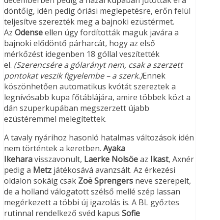
decemberben pedig a hazai kupában jutottak el a
döntőig, idén pedig óriási meglepetésre, erőn felül
teljesítve szerezték meg a bajnoki ezüstérmet.
Az
Odense
ellen úgy fordították maguk javára a
bajnoki elődöntő párharcát, hogy az első
mérkőzést idegenben 18 góllal veszítették
el.
(Szerencsére a gólarányt nem, csak a szerzett
pontokat veszik figyelembe – a szerk.)
Ennek
köszönhetően automatikus kvótát szereztek a
legnívósabb kupa főtáblájára, amire többek közt a
dán szuperkupában megszerzett újabb
ezüstéremmel melegítettek.
A tavaly nyárihoz hasonló hatalmas változások idén
nem történtek a keretben.
Ayaka
Ikehara
visszavonult,
Laerke Nolsöe
az
Ikast
, Axnér
pedig a
Metz
játékosává avanzsált. Az érkezési
oldalon sokáig csak
Zoë Sprengers
neve szerepelt,
de a holland válogatott szélső mellé szép lassan
megérkezett a többi új igazolás is. A BL győztes
rutinnal rendelkező svéd kapus
Sofie