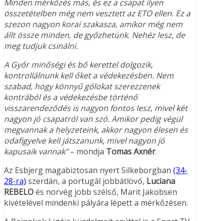
Minden mérkőzés más, és ez a csapat ilyen
összetételben még nem vesztett az ETO ellen. Ez a
szezon nagyon korai szakasza, amikor még nem
állt össze minden, de győzhetünk. Nehéz lesz, de
meg tudjuk csinálni.
A Győr minőségi és bő kerettel dolgozik,
kontrollálnunk kell őket a védekezésben. Nem
szabad, hogy könnyű gólokat szerezzenek
kontrából és a védekezésbe történő
visszarendeződés is nagyon fontos lesz, mivel két
nagyon jó csapatról van szó. Amikor pedig végül
megvannak a helyzeteink, akkor nagyon élesen és
odafigyelve kell játszanunk, mivel nagyon jó
kapusaik vannak”
– mondja
Tomas Axnér
.
Az Esbjerg magabiztosan nyert Silkeborgban
(34-
28-ra)
szerdán, a portugál jobbátlövő,
Luciana
REBELO
és norvég jobb szélső, Marit Jakobsen
kivételével mindenki pályára lépett a mérkőzésen.