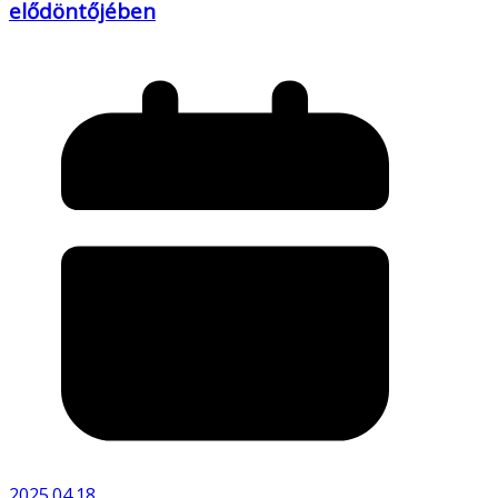
elődöntőjében
2025.04.18.