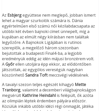
Az
Esbjerg
együttese nem meglepő, jobban ismert
lehet a magyar szurkolók számára is. Dánia
egyértelműen első számú női kézilabdacsapata az
utóbbi két évben bajnoki címet ünnepelt, míg a
kupában az elmúlt négy kiírásban nem találtak
legyőzőre. A Bajnokok Ligájában is rutinos
szereplők, a megelőző három szezonban
bejutottak a budapesti Final4-ba, a legjobb
eredményük eddig az idén májusi bronzérem volt.
A
Győr
ellen utoljára épp ekkor, az elődöntőben
játszottak, az egygólos vereségük nagyban
köszönhető
Sandra Toft
meccsvégi védésének.
A tavalyi szezon teljes egészét kihagyó
Mette
Tranborg
, valamint a decemberi világbajnokságon
megsérült
Kathrine Heindahl
is felépült, ők azóta
az olimpián léptek érdemben pályára először.
Közülük inkább utóbbi idézi régi önmagát, játéka