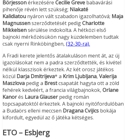
Börjesson
érkezésére
Cecilie Greve
babavárási
pihenője révén lett szükség;
Niakaté
Kalidiatou
nyáron vált szabadon igazolhatóvá;
Maja
Magnussen
szerződtetését pedig
Charlotte
Mikkelsen
sérülése indokolta. A hétközi első
bajnoki mérkőzésükön nagy küzdelemben tudtak
csak nyerni Rinköbingben,
(32-30-ra).
A Fradi kerete jelentős átalakuláson ment át, az új
igazolásokat nem a padra szerződtették, és kivétel
nélkül klasszisok érkeztek. Az két orosz játékos
közül
Darja Dmitrijeva
* a
Krim Ljubljana
,
Valerija
Maszlova
pedig a
Brest
csapatát hagyta ott a zöld
fehérek kedvéért, a francia világbajnokok,
Orlane
Kanor
és
Laura Glauser
pedig román
topcsapatoktól érkeztek. A bajnoki nyitófordulóban
a Budaörs elleni meccsen
Dragana Cvijics
bokája
kifordult, egyedül az ő játéka kétséges.
ETO – Esbjerg