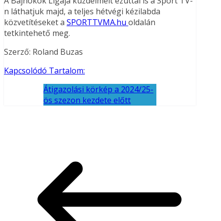
A Bajnokok Ligája küzdelmeit ezúttal is a Sport TV-
n láthatjuk majd, a teljes hétvégi kézilabda
közvetítéseket a
SPORTTVMA.hu
oldalán
tetkintehető meg.
Szerző: Roland Buzas
Kapcsolódó Tartalom:
Átigazolási körkép a 2024/25-
ös szezon kezdete előtt