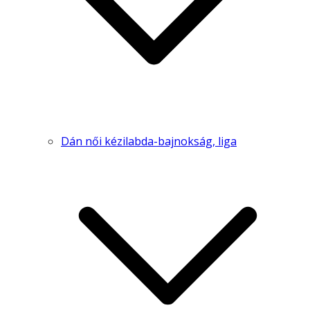
Dán női kézilabda-bajnokság, liga