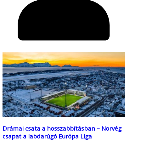
Drámai csata a hosszabbításban – Norvég
csapat a labdarúgó Európa Liga