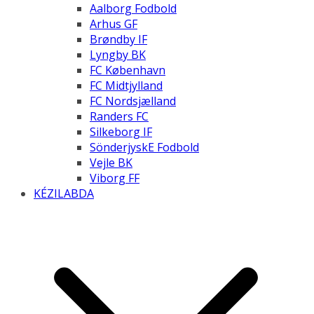
Aalborg Fodbold
Arhus GF
Brøndby IF
Lyngby BK
FC København
FC Midtjylland
FC Nordsjælland
Randers FC
Silkeborg IF
SönderjyskE Fodbold
Vejle BK
Viborg FF
KÉZILABDA