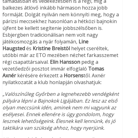
támadásban és védekezésben is a régi, míg a
balkezes átlövő inkább hármason hozza jobb
formáját. Dolgát nyilván nem könnyíti meg, hogy a
párizsi meccsekhez hasonlóan a hétközi bajnokin
újfent be kellett segítenie jobbszélsőben is.
Esbjergben tradicionálisan nem volt nagy
játékosmozgás a nyár folyamán,
Line
Haugsted
és
Kristine Breistöl
helyet cseréltek,
utóbbi már az ETO mezében nézhet farkasszemet
régi csapattársaival.
Elin Hansson
pedig a
vezetőedzői posztot immár elfoglaló
Tomas
Axnér
kérésére érkezett a
Horsens
től. Axnér
nyilatkozatát a klub honlapján olvashatjuk:
„Valószínűleg Győrben a legnehezebb vendégként
pályára lépni a Bajnokok Ligájában. Ez lesz az első
olyan meccsünk idén, aminek nem mi vagyunk az
esélyesei. Ennek ellenére is úgy gondolom, hogy
lesznek lehetőségeink. Élesnek kell lennünk, és jó
taktikára van szükség ahhoz, hogy nyerjünk.