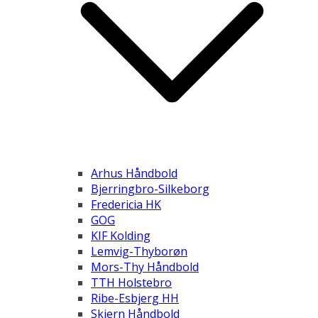
Arhus Håndbold
Bjerringbro-Silkeborg
Fredericia HK
GOG
KIF Kolding
Lemvig-Thyborøn
Mors-Thy Håndbold
TTH Holstebro
Ribe-Esbjerg HH
Skjern Håndbold