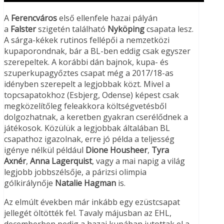
A
Ferencváros
első ellenfele hazai pályán
a
Falster
szigetén található
Nyköping
csapata lesz.
A sárga-kékek rutinos fellépői a nemzetközi
kupaporondnak, bár a BL-ben eddig csak egyszer
szerepeltek. A korábbi dán bajnok, kupa- és
szuperkupagyőztes csapat még a 2017/18-as
idényben szerepelt a legjobbak közt. Mivel a
topcsapatokhoz (Esbjerg, Odense) képest csak
megközelítőleg feleakkora költségvetésből
dolgozhatnak, a keretben gyakran cserélődnek a
játékosok. Közülük a legjobbak általában BL
csapathoz igazolnak, erre jó példa a teljesség
igénye nélkül például
Dione Housheer
,
Tyra
Axnér
,
Anna Lagerquist
, vagy a mai napig a világ
legjobb jobbszélsője, a párizsi olimpia
gólkirálynője
Natalie Hagman
is.
Az elmúlt években már inkább egy ezüstcsapat
jellegét öltötték fel. Tavaly májusban az EHL,