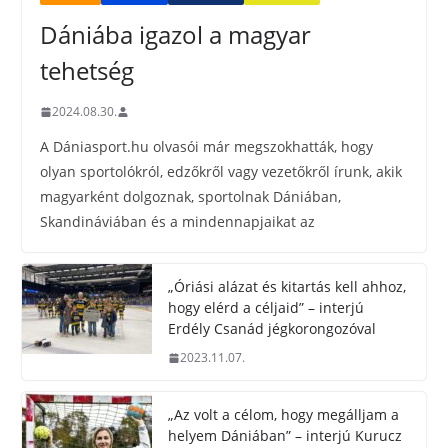
Dániába igazol a magyar
tehetség
2024.08.30.
A Dániasport.hu olvasói már megszokhatták, hogy
olyan sportolókról, edzőkről vagy vezetőkről írunk, akik
magyarként dolgoznak, sportolnak Dániában,
Skandináviában és a mindennapjaikat az
„Óriási alázat és kitartás kell ahhoz,
hogy elérd a céljaid” – interjú
Erdély Csanád jégkorongozóval
2023.11.07.
„Az volt a célom, hogy megálljam a
helyem Dániában” – interjú Kurucz