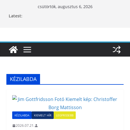
Skip
csütörtök, augusztus 6, 2026
to
Latest:
content
KÉZILABDA
KÉZILABDA
KIEMELT HÍR
LEGFRISSEBB
2026.07.21.