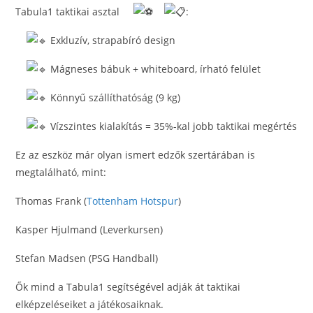
Tabula1 taktikai asztal
:
Exkluzív, strapabíró design
Mágneses bábuk + whiteboard, írható felület
Könnyű szállíthatóság (9 kg)
Vízszintes kialakítás = 35%-kal jobb taktikai megértés
Ez az eszköz már olyan ismert edzők szertárában is
megtalálható, mint:
Thomas Frank (
Tottenham Hotspur
)
Kasper Hjulmand (Leverkursen)
Stefan Madsen (PSG Handball)
Ők mind a Tabula1 segítségével adják át taktikai
elképzeléseiket a játékosaiknak.