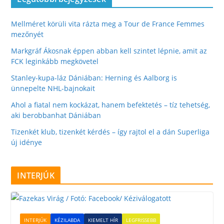
Mellméret körüli vita rázta meg a Tour de France Femmes
mezőnyét
Markgráf Ákosnak éppen abban kell szintet lépnie, amit az
FCK leginkább megkövetel
Stanley-kupa-láz Dániában: Herning és Aalborg is
ünnepelte NHL-bajnokait
Ahol a fiatal nem kockázat, hanem befektetés – tíz tehetség,
aki berobbanhat Dániában
Tizenkét klub, tizenkét kérdés – így rajtol el a dán Superliga
új idénye
INTERJÚK
INTERJÚK
KÉZILABDA
KIEMELT HÍR
LEGFRISSEBB