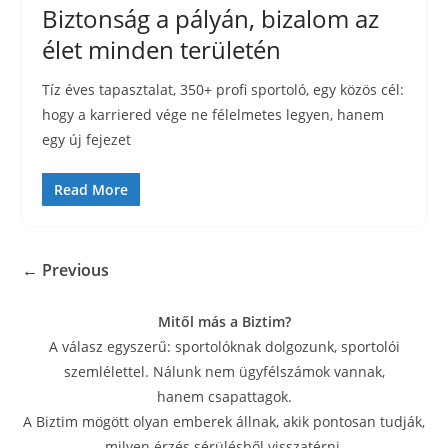
Biztonság a pályán, bizalom az
élet minden területén
Tíz éves tapasztalat, 350+ profi sportoló, egy közös cél:
hogy a karriered vége ne félelmetes legyen, hanem
egy új fejezet
Read More
← Previous
Mitől más a Biztim?
A válasz egyszerű: sportolóknak dolgozunk, sportolói
szemlélettel. Nálunk nem ügyfélszámok vannak,
hanem csapattagok.
A Biztim mögött olyan emberek állnak, akik pontosan tudják,
milyen érzés sérülésből visszatérni,