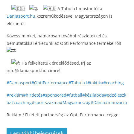
A Tabula1 mostantól a
Daniasport.hu
közreműködésével Magyarországon is
elérhető!
Kövess minket, hamarosan további részletekkel és
bemutatókkal érkezünk az Opti Performance termékeiről!
Ha felkeltettük érdeklődésed, írj az
info@daniasport.hu címre!
#Daniasport
#OptiPerformance
#Tabula1
#taktika
#coaching
#reklám
#hirdetés
#sponsored
#futball
#kézilabda
#edzőieszk
öz
#coaching
#sportszakma
#Magyarország
#Dánia
#innováció
Reklám / Fizetett partnerség az Opti Performance céggel
Legutóbbi bejegyzések