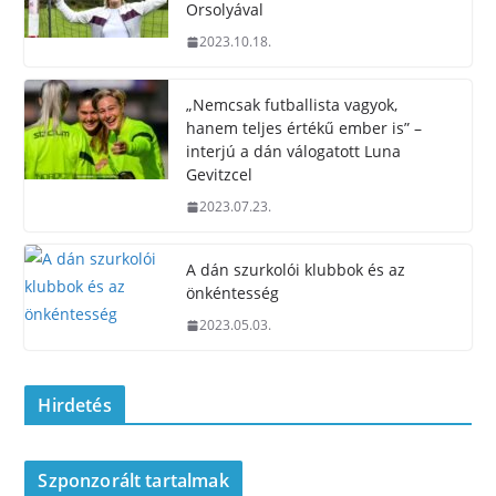
Orsolyával
2023.10.18.
„Nemcsak futballista vagyok,
hanem teljes értékű ember is” –
interjú a dán válogatott Luna
Gevitzcel
2023.07.23.
A dán szurkolói klubbok és az
önkéntesség
2023.05.03.
Hirdetés
Szponzorált tartalmak