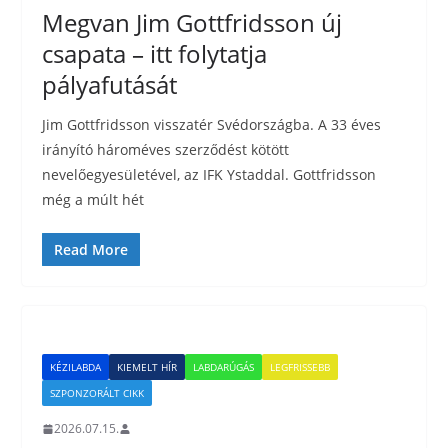
Megvan Jim Gottfridsson új
csapata – itt folytatja
pályafutását
Jim Gottfridsson visszatér Svédországba. A 33 éves
irányító hároméves szerződést kötött
nevelőegyesületével, az IFK Ystaddal. Gottfridsson
még a múlt hét
Read More
KÉZILABDA
KIEMELT HÍR
LABDARÚGÁS
LEGFRISSEBB
SZPONZORÁLT CIKK
2026.07.15.