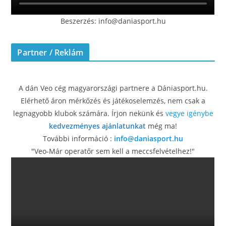
Beszerzés: info@daniasport.hu
Partner / Reklám
A dán Veo cég magyarországi partnere a Dániasport.hu.
Elérhető áron mérkőzés és játékoselemzés, nem csak a
legnagyobb klubok számára. Írjon nekünk és
vegye igénybe
kedvezményes ajánlatunkat
még ma!
További információ :
info@daniasport.hu
"Veo-Már operatőr sem kell a meccsfelvételhez!"