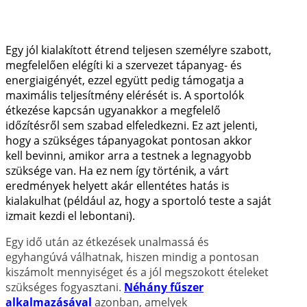
Egy jól kialakított étrend teljesen személyre szabott,
megfelelően elégíti ki a szervezet tápanyag- és
energiaigényét, ezzel együtt pedig támogatja a
maximális teljesítmény elérését is. A sportolók
étkezése kapcsán ugyanakkor a megfelelő
időzítésről sem szabad elfeledkezni. Ez azt jelenti,
hogy a szükséges tápanyagokat pontosan akkor
kell bevinni, amikor arra a testnek a legnagyobb
szüksége van. Ha ez nem így történik, a várt
eredmények helyett akár ellentétes hatás is
kialakulhat (például az, hogy a sportoló teste a saját
izmait kezdi el lebontani).
Egy idő után az étkezések unalmassá és
egyhangúvá válhatnak, hiszen mindig a pontosan
kiszámolt mennyiséget és a jól megszokott ételeket
szükséges fogyasztani.
Néhány fűszer
alkalmazásával
azonban, amelyek