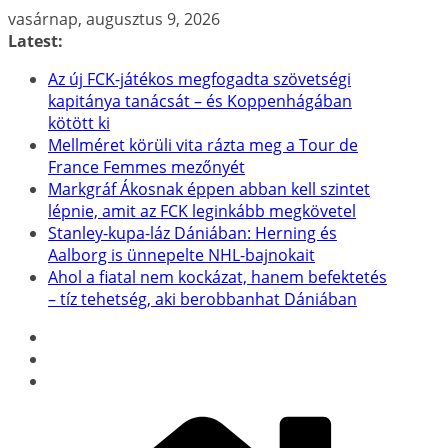
Skip
vasárnap, augusztus 9, 2026
to
Latest:
content
Az új FCK-játékos megfogadta szövetségi
kapitánya tanácsát – és Koppenhágában
kötött ki
Mellméret körüli vita rázta meg a Tour de
France Femmes mezőnyét
Markgráf Ákosnak éppen abban kell szintet
lépnie, amit az FCK leginkább megkövetel
Stanley-kupa-láz Dániában: Herning és
Aalborg is ünnepelte NHL-bajnokait
Ahol a fiatal nem kockázat, hanem befektetés
– tíz tehetség, aki berobbanhat Dániában