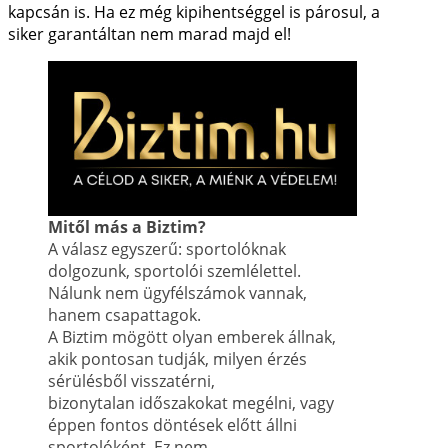
kapcsán is. Ha ez még kipihentséggel is párosul, a
siker garantáltan nem marad majd el!
Mitől más a Biztim?
A válasz egyszerű: sportolóknak
dolgozunk, sportolói szemlélettel.
Nálunk nem ügyfélszámok vannak,
hanem csapattagok.
A Biztim mögött olyan emberek állnak,
akik pontosan tudják, milyen érzés
sérülésből visszatérni,
bizonytalan időszakokat megélni, vagy
éppen fontos döntések előtt állni
sportolóként. Ez nem