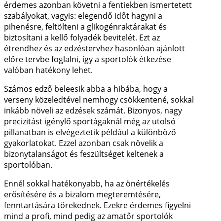
érdemes azonban követni a fentiekben ismertetett
szabályokat, vagyis: elegendő időt hagyni a
pihenésre, feltölteni a glikogénraktárakat és
biztosítani a kellő folyadék bevitelét. Ezt az
étrendhez és az edzéstervhez hasonlóan ajánlott
előre tervbe foglalni, így a sportolók étkezése
valóban hatékony lehet.
Számos edző beleesik abba a hibába, hogy a
verseny közeledtével nemhogy csökkentené, sokkal
inkább növeli az edzések számát. Bizonyos, nagy
precizitást igénylő sportágaknál még az utolsó
pillanatban is elvégeztetik például a különböző
gyakorlatokat. Ezzel azonban csak növelik a
bizonytalanságot és feszültséget keltenek a
sportolóban.
Ennél sokkal hatékonyabb, ha az önértékelés
erősítésére és a bizalom megteremtésére,
fenntartására törekednek. Ezekre érdemes figyelni
mind a profi, mind pedig az amatőr sportolók