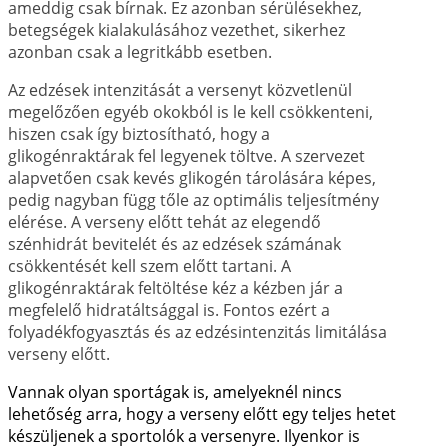
ameddig csak bírnak. Ez azonban sérülésekhez,
betegségek kialakulásához vezethet, sikerhez
azonban csak a legritkább esetben.
Az edzések intenzitását a versenyt közvetlenül
megelőzően egyéb okokból is le kell csökkenteni,
hiszen csak így biztosítható, hogy a
glikogénraktárak fel legyenek töltve. A szervezet
alapvetően csak kevés glikogén tárolására képes,
pedig nagyban függ tőle az optimális teljesítmény
elérése. A verseny előtt tehát az elegendő
szénhidrát bevitelét és az edzések számának
csökkentését kell szem előtt tartani. A
glikogénraktárak feltöltése kéz a kézben jár a
megfelelő hidratáltsággal is. Fontos ezért a
folyadékfogyasztás és az edzésintenzitás limitálása
verseny előtt.
Vannak olyan sportágak is, amelyeknél nincs
lehetőség arra, hogy a verseny előtt egy teljes hetet
készüljenek a sportolók a versenyre. Ilyenkor is