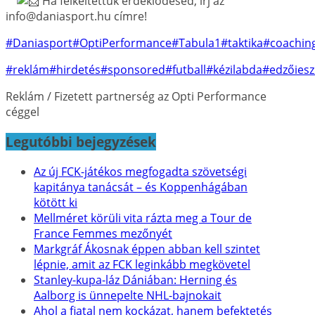
Ha felkeltettük érdeklődésed, írj az
info@daniasport.hu címre!
#Daniasport
#OptiPerformance
#Tabula1
#taktika
#coachin
#reklám
#hirdetés
#sponsored
#futball
#kézilabda
#edzőiesz
Reklám / Fizetett partnerség az Opti Performance
céggel
Legutóbbi bejegyzések
Az új FCK-játékos megfogadta szövetségi
kapitánya tanácsát – és Koppenhágában
kötött ki
Mellméret körüli vita rázta meg a Tour de
France Femmes mezőnyét
Markgráf Ákosnak éppen abban kell szintet
lépnie, amit az FCK leginkább megkövetel
Stanley-kupa-láz Dániában: Herning és
Aalborg is ünnepelte NHL-bajnokait
Ahol a fiatal nem kockázat, hanem befektetés