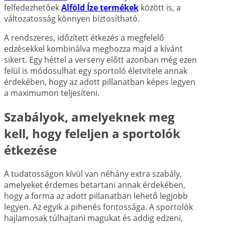
felfedezhetőek
Alföld Íze termékek
között is, a
változatosság könnyen biztosítható.
A rendszeres, időzített étkezés a megfelelő
edzésekkel kombinálva meghozza majd a kívánt
sikert. Egy héttel a verseny előtt azonban még ezen
felül is módosulhat egy sportoló életvitele annak
érdekében, hogy az adott pillanatban képes legyen
a maximumon teljesíteni.
Szabályok, amelyeknek meg
kell, hogy feleljen a sportolók
étkezése
A tudatosságon kívül van néhány extra szabály,
amelyeket érdemes betartani annak érdekében,
hogy a forma az adott pillanatban lehető legjobb
legyen. Az egyik a pihenés fontossága. A sportolók
hajlamosak túlhajtani magukat és addig edzeni,