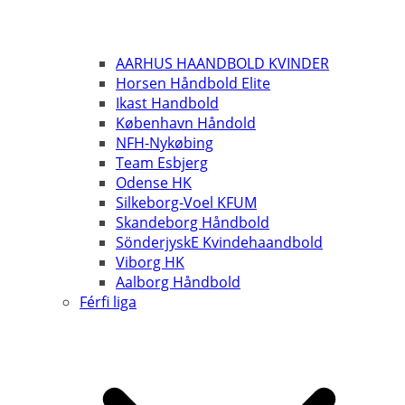
AARHUS HAANDBOLD KVINDER
Horsen Håndbold Elite
Ikast Handbold
København Håndold
NFH-Nykøbing
Team Esbjerg
Odense HK
Silkeborg-Voel KFUM
Skandeborg Håndbold
SönderjyskE Kvindehaandbold
Viborg HK
Aalborg Håndbold
Férfi liga