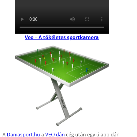
Veo – A tökéletes sportkamera
A
Daniasport.hu
a
VEO dán
cég után egy újabb dán