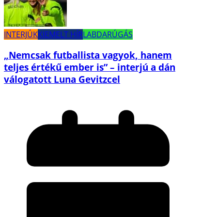
INTERJÚK
KIEMELT HÍR
LABDARÚGÁS
„Nemcsak futballista vagyok, hanem
teljes értékű ember is” – interjú a dán
válogatott Luna Gevitzcel