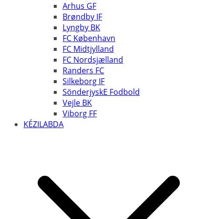
Arhus GF
Brøndby IF
Lyngby BK
FC København
FC Midtjylland
FC Nordsjælland
Randers FC
Silkeborg IF
SönderjyskE Fodbold
Vejle BK
Viborg FF
KÉZILABDA