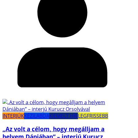
INTERJÚK
KÉZILABDA
KIEMELT HÍR
LEGFRISSEBB
„Az volt a célom, hogy megálljam a
helyem Dániában” – interjú Kurucz