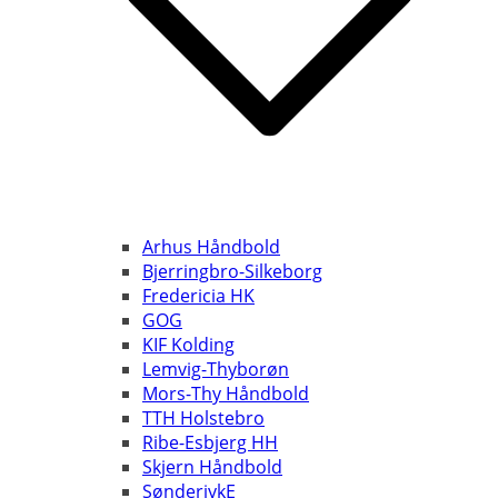
Arhus Håndbold
Bjerringbro-Silkeborg
Fredericia HK
GOG
KIF Kolding
Lemvig-Thyborøn
Mors-Thy Håndbold
TTH Holstebro
Ribe-Esbjerg HH
Skjern Håndbold
SønderjykE