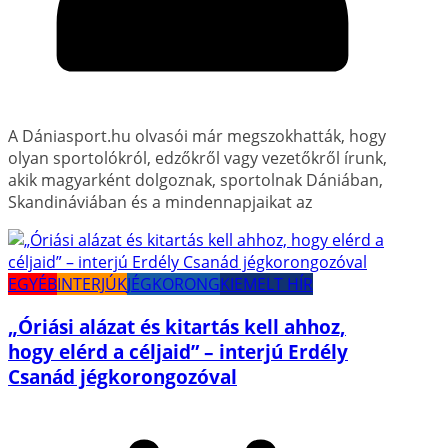
A Dániasport.hu olvasói már megszokhatták, hogy
olyan sportolókról, edzőkről vagy vezetőkről írunk,
akik magyarként dolgoznak, sportolnak Dániában,
Skandináviában és a mindennapjaikat az
EGYÉB
INTERJÚK
JÉGKORONG
KIEMELT HÍR
„Óriási alázat és kitartás kell ahhoz,
hogy elérd a céljaid” – interjú Erdély
Csanád jégkorongozóval