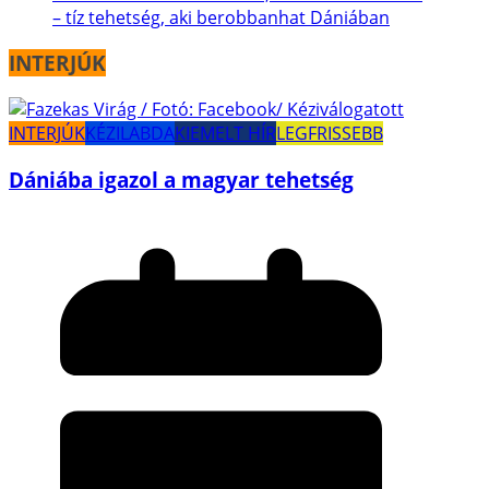
– tíz tehetség, aki berobbanhat Dániában
INTERJÚK
INTERJÚK
KÉZILABDA
KIEMELT HÍR
LEGFRISSEBB
Dániába igazol a magyar tehetség