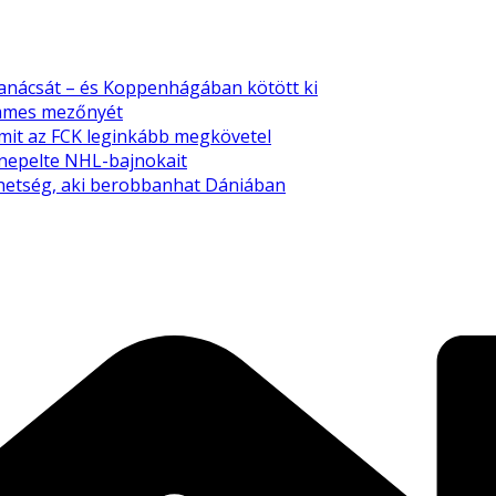
tanácsát – és Koppenhágában kötött ki
emmes mezőnyét
amit az FCK leginkább megkövetel
nnepelte NHL-bajnokait
tehetség, aki berobbanhat Dániában