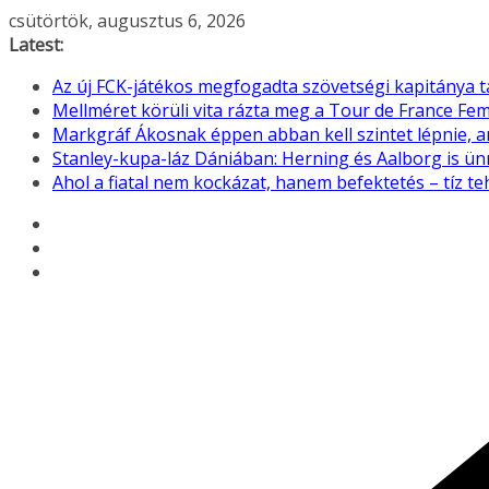
Skip
csütörtök, augusztus 6, 2026
to
Latest:
content
Az új FCK-játékos megfogadta szövetségi kapitánya 
Mellméret körüli vita rázta meg a Tour de France F
Markgráf Ákosnak éppen abban kell szintet lépnie, 
Stanley-kupa-láz Dániában: Herning és Aalborg is ü
Ahol a fiatal nem kockázat, hanem befektetés – tíz 