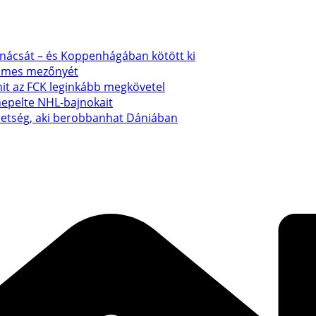
anácsát – és Koppenhágában kötött ki
emmes mezőnyét
mit az FCK leginkább megkövetel
nepelte NHL-bajnokait
ehetség, aki berobbanhat Dániában