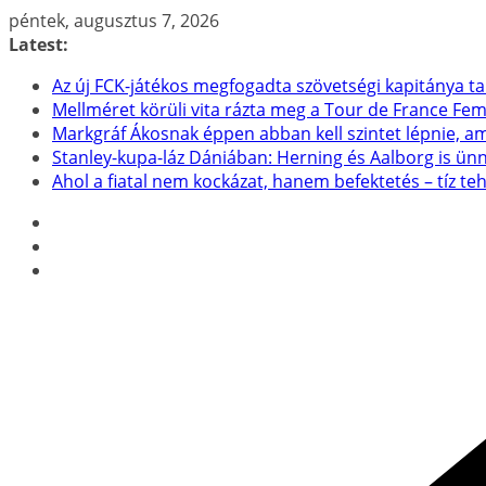
Skip
péntek, augusztus 7, 2026
to
Latest:
content
Az új FCK-játékos megfogadta szövetségi kapitánya t
Mellméret körüli vita rázta meg a Tour de France F
Markgráf Ákosnak éppen abban kell szintet lépnie, a
Stanley-kupa-láz Dániában: Herning és Aalborg is ün
Ahol a fiatal nem kockázat, hanem befektetés – tíz t