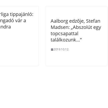
liga tippajánló:
angadó vár a
Aalborg edzője, Stefan
andra
Madsen: „Abszolút egy
topcsapattal
.
találkozunk…”
2019.10.12.