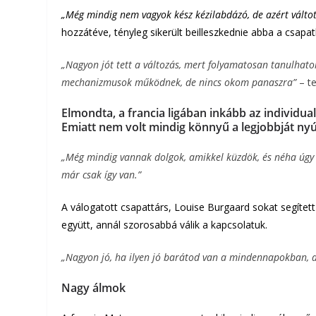
„Még mindig nem vagyok kész kézilabdázó, de azért vál
hozzátéve, tényleg sikerült beilleszkednie abba a csap
„Nagyon jót tett a változás, mert folyamatosan tanulha
mechanizmusok működnek, de nincs okom panaszra”
– t
Elmondta, a francia ligában inkább az individual
Emiatt nem volt mindig könnyű a legjobbját nyú
„Még mindig vannak dolgok, amikkel küzdök, és néha úgy
már csak így van.”
A válogatott csapattárs, Louise Burgaard sokat segített
együtt, annál szorosabbá válik a kapcsolatuk.
„Nagyon jó, ha ilyen jó barátod van a mindennapokban, 
Nagy álmok