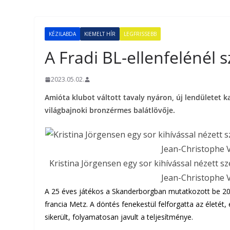
KÉZILABDA
KIEMELT HÍR
LEGFRISSEBB
A Fradi BL-ellenfelénél s
2023.05.02.
Amióta klubot váltott tavaly nyáron, új lendületet k
világbajnoki bronzérmes balátlövője.
Kristina Jörgensen egy sor kihívással nézett s
Jean-Christophe 
A 25 éves játékos a Skanderborgban mutatkozott be 20
francia Metz. A döntés fenekestül felforgatta az életét
sikerült, folyamatosan javult a teljesítménye.