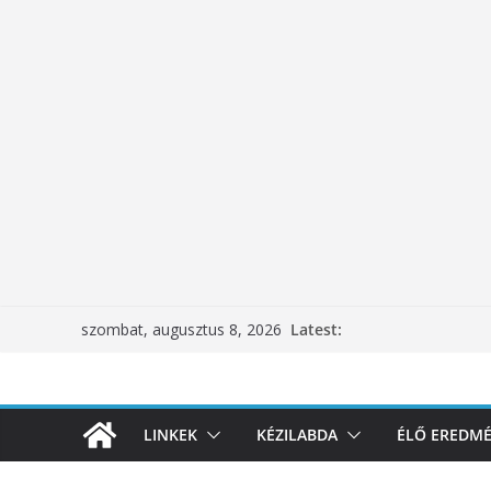
Skip
Latest:
szombat, augusztus 8, 2026
to
content
LINKEK
KÉZILABDA
ÉLŐ EREDM