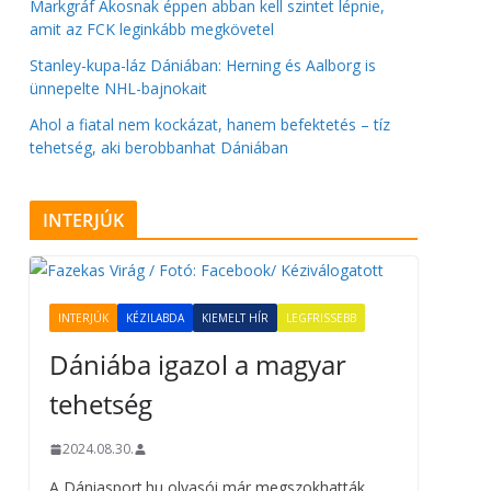
Markgráf Ákosnak éppen abban kell szintet lépnie,
amit az FCK leginkább megkövetel
Stanley-kupa-láz Dániában: Herning és Aalborg is
ünnepelte NHL-bajnokait
Ahol a fiatal nem kockázat, hanem befektetés – tíz
tehetség, aki berobbanhat Dániában
INTERJÚK
INTERJÚK
KÉZILABDA
KIEMELT HÍR
LEGFRISSEBB
Dániába igazol a magyar
tehetség
2024.08.30.
A Dániasport.hu olvasói már megszokhatták,