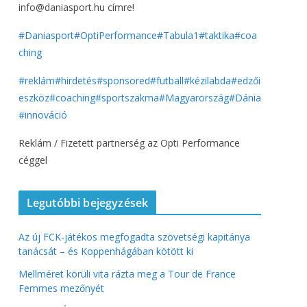
info@daniasport.hu címre!
#Daniasport
#OptiPerformance
#Tabula1
#taktika
#coa
ching
#reklám
#hirdetés
#sponsored
#futball
#kézilabda
#edzői
eszköz
#coaching
#sportszakma
#Magyarország
#Dánia
#innováció
Reklám / Fizetett partnerség az Opti Performance
céggel
Legutóbbi bejegyzések
Az új FCK-játékos megfogadta szövetségi kapitánya
tanácsát – és Koppenhágában kötött ki
Mellméret körüli vita rázta meg a Tour de France
Femmes mezőnyét