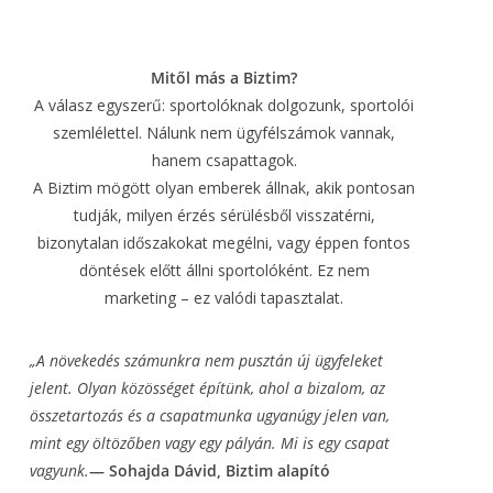
Mitől más a Biztim?
A válasz egyszerű: sportolóknak dolgozunk, sportolói
szemlélettel. Nálunk nem ügyfélszámok vannak,
hanem csapattagok.
A Biztim mögött olyan emberek állnak, akik pontosan
tudják, milyen érzés sérülésből visszatérni,
bizonytalan időszakokat megélni, vagy éppen fontos
döntések előtt állni sportolóként. Ez nem
marketing – ez valódi tapasztalat.
„A növekedés számunkra nem pusztán új ügyfeleket
jelent. Olyan közösséget építünk, ahol a
bizalom, az
összetartozás és a csapatmunka ugyanúgy jelen van,
mint egy öltözőben vagy
egy pályán. Mi is egy csapat
vagyunk.
— Sohajda Dávid, Biztim alapító