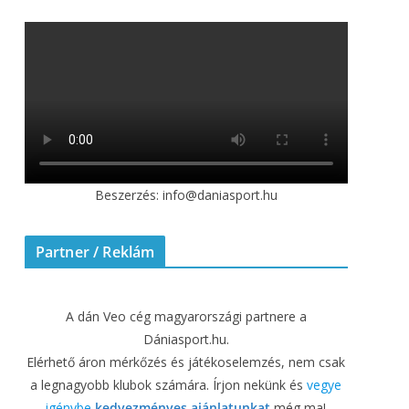
Beszerzés: info@daniasport.hu
Partner / Reklám
A dán Veo cég magyarországi partnere a
Dániasport.hu.
Elérhető áron mérkőzés és játékoselemzés, nem csak
a legnagyobb klubok számára. Írjon nekünk és
vegye
igénybe
kedvezményes ajánlatunkat
még ma!