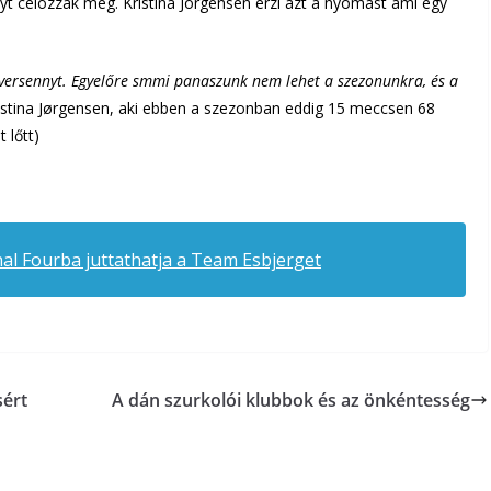
yt célozzák meg. Kristina Jörgensen érzi azt a nyomást ami egy
 a versennyt. Egyelőre smmi panaszunk nem lehet a szezonunkra, és a
stina Jørgensen, aki ebben a szezonban eddig 15 meccsen 68
 lőtt)
nal Fourba juttathatja a Team Esbjerget
sért
A dán szurkolói klubbok és az önkéntesség