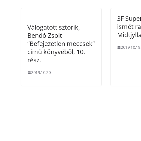
3F Super
ismét r
Válogatott sztorik,
Midtjyll
Bendó Zsolt
“Befejezetlen meccsek”
2019.10.18
című könyvéből, 10.
rész.
2019.10.20.