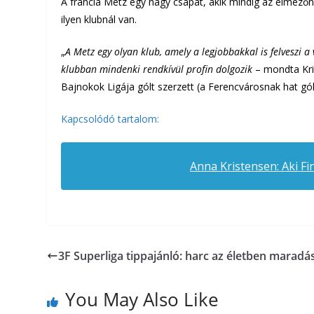
A francia Metz egy nagy csapat, akik mindig az élmezőn
ilyen klubnál van.
„
A Metz egy olyan klub, amely a legjobbakkal is felveszi
klubban mindenki rendkívül profin dolgozik
– mondta Kri
Bajnokok Ligája gólt szerzett (a Ferencvárosnak hat gólt
Kapcsolódó tartalom:
Anna Kristensen: Aki Fi
3F Superliga tippajánló: harc az életben maradá
You May Also Like