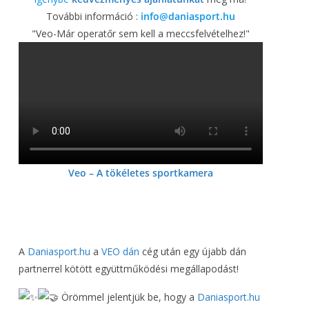
További információ :
info@daniasport.hu
"Veo-Már operatőr sem kell a meccsfelvételhez!"
Veo – A tökéletes sportkamera
A
Daniasport.hu
a
VEO dán
cég után egy újabb dán
partnerrel kötött együttműködési megállapodást!
Örömmel jelentjük be, hogy a
Daniasport.hu