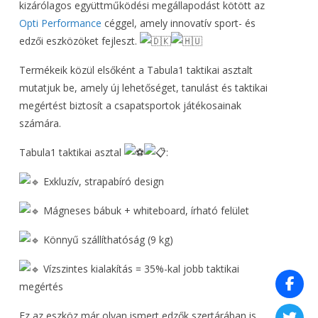
kizárólagos együttműködési megállapodást kötött az
Opti Performance
céggel, amely innovatív sport- és
edzői eszközöket fejleszt.
Termékeik közül elsőként a Tabula1 taktikai asztalt
mutatjuk be, amely új lehetőséget, tanulást és taktikai
megértést biztosít a csapatsportok játékosainak
számára.
Tabula1 taktikai asztal
:
Exkluzív, strapabíró design
Mágneses bábuk + whiteboard, írható felület
Könnyű szállíthatóság (9 kg)
Vízszintes kialakítás = 35%-kal jobb taktikai
megértés
Ez az eszköz már olyan ismert edzők szertárában is