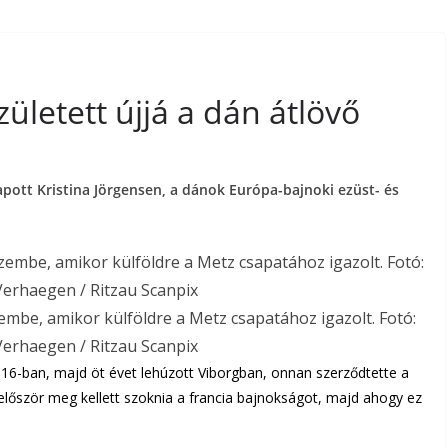
zületett újjá a dán átlövő
apott Kristina Jörgensen, a dánok Európa-bajnoki ezüst- és
zembe, amikor külföldre a Metz csapatához igazolt. Fotó:
Verhaegen / Ritzau Scanpix
16-ban, majd öt évet lehúzott Viborgban, onnan szerződtette a
, először meg kellett szoknia a francia bajnokságot, majd ahogy ez