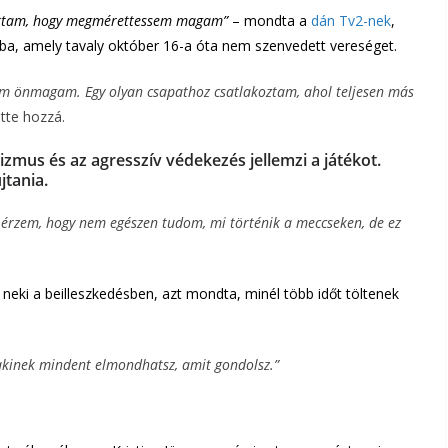
tottam, hogy megmérettessem magam”
– mondta a
dán Tv2-nek
,
atba, amely tavaly október 16-a óta nem szenvedett vereséget.
tom önmagam. Egy olyan csapathoz csatlakoztam, ahol teljesen más
ette hozzá.
izmus és az agresszív védekezés jellemzi a játékot.
jtania.
 érzem, hogy nem egészen tudom, mi történik a meccseken, de ez
 neki a beilleszkedésben, azt mondta, minél több időt töltenek
akinek mindent elmondhatsz, amit gondolsz.”