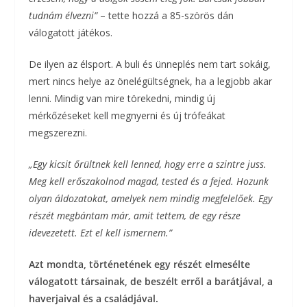
tudnám élvezni”
– tette hozzá a 85-szörös dán
válogatott játékos.
De ilyen az élsport. A buli és ünneplés nem tart sokáig,
mert nincs helye az önelégültségnek, ha a legjobb akar
lenni. Mindig van mire törekedni, mindig új
mérkőzéseket kell megnyerni és új trófeákat
megszerezni.
„Egy kicsit őrültnek kell lenned, hogy erre a szintre juss.
Meg kell erőszakolnod magad, tested és a fejed. Hozunk
olyan áldozatokat, amelyek nem mindig megfelelőek. Egy
részét megbántam már, amit tettem, de egy része
idevezetett. Ezt el kell ismernem.”
Azt mondta, történetének egy részét elmesélte
válogatott társainak, de beszélt erről a barátjával, a
haverjaival és a családjával.