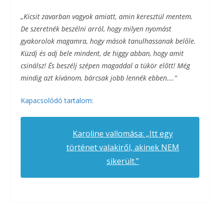
„Kicsit zavarban vagyok amiatt, amin keresztül mentem.
De szeretnék beszélni arról, hogy milyen nyomást
gyakorolok magamra, hogy mások tanulhassanak belőle.
Küzdj és adj bele mindent, de higgy abban, hogy amit
csinálsz! És beszélj szépen magaddal a tükör előtt! Még
mindig azt kívánom, bárcsak jobb lennék ebben….”
Kapacsolódó tartalom:
Karoline vallomása: „Itt egy
történet valakiről, akinek NEM
sikerült.”