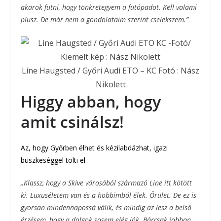
akarok futni, hogy tönkretegyem a futópadot. Kell valami
plusz. De már nem a gondolataim szerint cselekszem.”
Line Haugsted / Győri Audi ETO – KC Fotó : Nász
Nikolett
Higgy abban, hogy
amit csinálsz!
Az, hogy Győrben élhet és kézilabdázhat, igazi
büszkeséggel tölti el.
„Klassz, hogy a Skive városából származó Line itt kötött
ki. Luxuséletem van és a hobbimból élek. Őrület. De ez is
gyorsan mindennapossá válik, és mindig az lesz a belső
érzésem, hogy a dolgok sosem elég jók. Bárcsak jobban