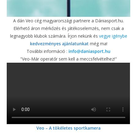
A dán Veo cég magyarországi partnere a Dániasport.hu.
Elérhető áron mérkőzés és játékoselemzés, nem csak a
legnagyobb klubok számára. Írjon nekünk és
vegye igénybe
kedvezményes ajánlatunkat
még ma!
További információ :
info@daniasport.hu
"Veo-Már operatőr sem kell a meccsfelvételhez!"
Veo – A tökéletes sportkamera