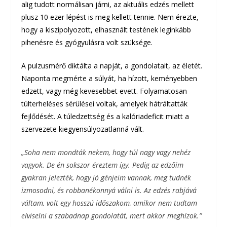
alig tudott normálisan járni, az aktuális edzés mellett
plusz 10 ezer lépést is meg kellett tennie. Nem érezte,
hogy a kiszipolyozott, elhasznált testének leginkább
pihenésre és gyógyulásra volt szüksége.
A pulzusmérő diktálta a napját, a gondolatait, az életét.
Naponta megmérte a súlyát, ha hízott, keményebben
edzett, vagy még kevesebbet evett. Folyamatosan
túlterheléses sérülései voltak, amelyek hátráltatták
fejlődését. A túledzettség és a kalóriadeficit miatt a
szervezete kiegyensúlyozatlanná vált.
„Soha nem mondták nekem, hogy túl nagy vagy nehéz
vagyok. De én sokszor éreztem így. Pedig az edzőim
gyakran jelezték, hogy jó génjeim vannak, meg tudnék
izmosodni, és robbanékonnyá válni is. Az edzés rabjává
váltam, volt egy hosszú időszakom, amikor nem tudtam
elviselni a szabadnap gondolatát, mert akkor meghízok.”