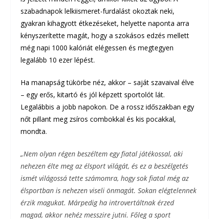
szabadnapok lelkiismeret-furdalást okoztak neki,
gyakran kihagyott étkezéseket, helyette naponta arra
kényszerítette magát, hogy a szokásos edzés mellett
még napi 1000 kalóriát elégessen és megtegyen
legalább 10 ezer lépést.
Ha manapság tükörbe néz, akkor – saját szavaival élve
– egy erős, kitartó és jól képzett sportolót lát.
Legalábbis a jobb napokon. De a rossz időszakban egy
nőt pillant meg zsíros combokkal és kis pocakkal,
mondta.
„Nem olyan régen beszéltem egy fiatal játékossal, aki
nehezen élte meg az élsport világát, és ez a beszélgetés
ismét világossá tette számomra, hogy sok fiatal még az
élsportban is nehezen viseli önmagát. Sokan elégtelennek
érzik magukat. Márpedig ha introvertáltnak érzed
magad, akkor nehéz messzire jutni. Főleg a sport