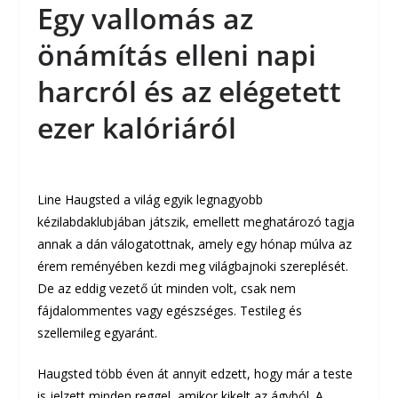
Egy vallomás az
önámítás elleni napi
harcról és az elégetett
ezer kalóriáról
Line Haugsted a világ egyik legnagyobb
kézilabdaklubjában játszik, emellett meghatározó tagja
annak a dán válogatottnak, amely egy hónap múlva az
érem reményében kezdi meg világbajnoki szereplését.
De az eddig vezető út minden volt, csak nem
fájdalommentes vagy egészséges. Testileg és
szellemileg egyaránt.
Haugsted több éven át annyit edzett, hogy már a teste
is jelzett minden reggel, amikor kikelt az ágyból. A