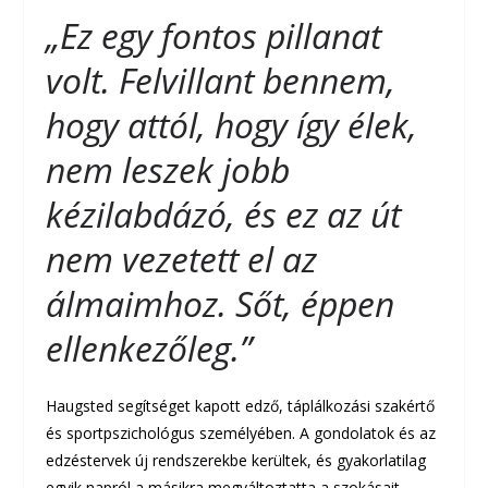
„Ez egy fontos pillanat
volt. Felvillant bennem,
hogy attól, hogy így élek,
nem leszek jobb
kézilabdázó, és ez az út
nem vezetett el az
álmaimhoz. Sőt, éppen
ellenkezőleg.”
Haugsted segítséget kapott edző, táplálkozási szakértő
és sportpszichológus személyében. A gondolatok és az
edzéstervek új rendszerekbe kerültek, és gyakorlatilag
egyik napról a másikra megváltoztatta a szokásait.