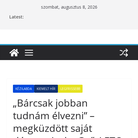
Skip
szombat, augusztus 8, 2026
to
Latest:
content
KÉZILABDA
KIEMELT HÍR
LEGFRISSEBB
„Bárcsak jobban
tudnám élvezni” –
megküzdött saját