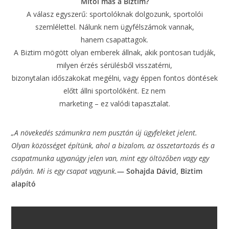
Mitől más a Biztim?
A válasz egyszerű: sportolóknak dolgozunk, sportolói
szemlélettel. Nálunk nem ügyfélszámok vannak,
hanem csapattagok.
A Biztim mögött olyan emberek állnak, akik pontosan tudják,
milyen érzés sérülésből visszatérni,
bizonytalan időszakokat megélni, vagy éppen fontos döntések
előtt állni sportolóként. Ez nem
marketing – ez valódi tapasztalat.
„A növekedés számunkra nem pusztán új ügyfeleket jelent.
Olyan közösséget építünk, ahol a
bizalom, az összetartozás és a
csapatmunka ugyanúgy jelen van, mint egy öltözőben vagy
egy
pályán. Mi is egy csapat vagyunk.
— Sohajda Dávid, Biztim
alapító