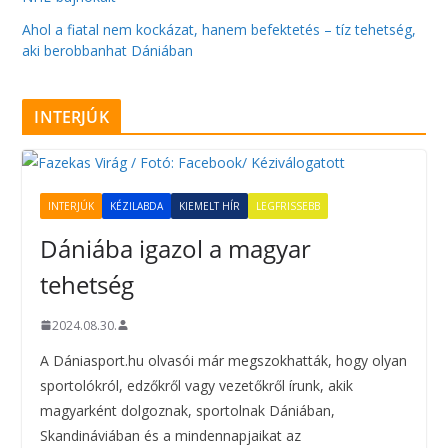
Ahol a fiatal nem kockázat, hanem befektetés – tíz tehetség,
aki berobbanhat Dániában
INTERJÚK
INTERJÚK
KÉZILABDA
KIEMELT HÍR
LEGFRISSEBB
Dániába igazol a magyar
tehetség
2024.08.30.
A Dániasport.hu olvasói már megszokhatták, hogy olyan
sportolókról, edzőkről vagy vezetőkről írunk, akik
magyarként dolgoznak, sportolnak Dániában,
Skandináviában és a mindennapjaikat az