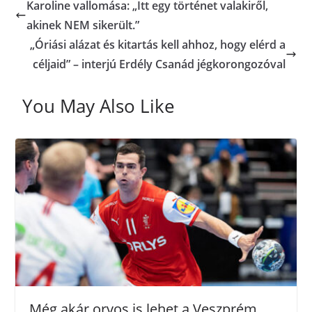
Karoline vallomása: „Itt egy történet valakiről,
akinek NEM sikerült.”
„Óriási alázat és kitartás kell ahhoz, hogy elérd a
céljaid” – interjú Erdély Csanád jégkorongozóval
You May Also Like
Még akár orvos is lehet a Veszprém