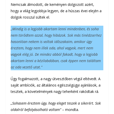
Nemcsak álmodott, de keményen dolgozott azért,
hogy a világ legjobbja legyen, de a húszas évei elején a
dolgok rosszul sültek el.
„Mindig is a legjobb akartam lenni mindenben, és soha
nem törődtem azzal, hogy hibázok. Sok más tinédzserhez
hasonlóan nekem is voltak időszakaim, amikor úgy
éreztem, hogy nem illek oda, ahol vagyok, mert nem
vagyok elég jó. De mindez abból fakadt, hogy a legjobb
akartam lenni a kézilabdában, csak éppen nem találtam
az oda vezető utat.”
Úgy fogalmazott, a nagy útvesztőben végül eltévedt. A
saját ambíciók, az általános egészségügyi ajánlások, a
tesztek, a követelmények nagy teherként rakódtak rá.
„Sohasem éreztem úgy, hogy eleget teszek a sikerért. Sok
oldalról befolyásolható voltam”
– mondta.