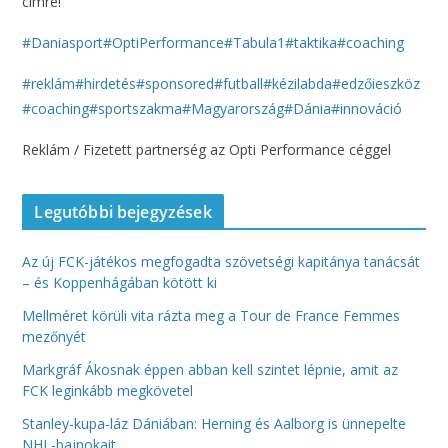
címre!
#Daniasport
#OptiPerformance
#Tabula1
#taktika
#coaching
#reklám
#hirdetés
#sponsored
#futball
#kézilabda
#edzőieszköz
#coaching
#sportszakma
#Magyarország
#Dánia
#innováció
Reklám / Fizetett partnerség az Opti Performance céggel
Legutóbbi bejegyzések
Az új FCK-játékos megfogadta szövetségi kapitánya tanácsát
– és Koppenhágában kötött ki
Mellméret körüli vita rázta meg a Tour de France Femmes
mezőnyét
Markgráf Ákosnak éppen abban kell szintet lépnie, amit az
FCK leginkább megkövetel
Stanley-kupa-láz Dániában: Herning és Aalborg is ünnepelte
NHL-bajnokait