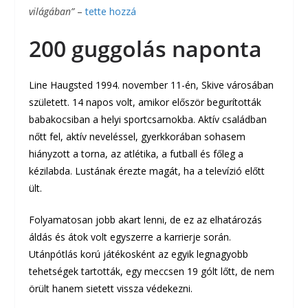
világában”
–
tette hozzá
200 guggolás naponta
Line Haugsted 1994. november 11-én, Skive városában
született. 14 napos volt, amikor először begurították
babakocsiban a helyi sportcsarnokba. Aktív családban
nőtt fel, aktív neveléssel, gyerkkorában sohasem
hiányzott a torna, az atlétika, a futball és főleg a
kézilabda. Lustának érezte magát, ha a televízió előtt
ült.
Folyamatosan jobb akart lenni, de ez az elhatározás
áldás és átok volt egyszerre a karrierje során.
Utánpótlás korú játékosként az egyik legnagyobb
tehetségek tartották, egy meccsen 19 gólt lőtt, de nem
örült hanem sietett vissza védekezni.