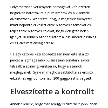
Folyamatosan versenyzett önmagával, kifejezetten
negatívan hatottak rá a pulzusmérők és a különféle
alkalmazások. Az érezte, hogy a megfeleléskényszer
miatt naponta el kellett érnie bizonyos számokat és
teljesítenie bizonyos célokat, hogy kielégítse belső
igényét. Különben azonnal rátört a lelkiismeret-furdalás
és az alkalmatlanság érzése.
Ha egy kétórás kézilabdaedzésen nem érte el a 20
percet a legmagasabb pulzusszám-zónában, akkor
felszállt a spinning kerékpárra, hogy a számok
meglegyenek. Gyakran meghosszabbította az erősítő
edzést, és egy ponton napi 200 guggolást is végzett.
Elveszítette a kontrollt
Annak ellenére, hogy már amúgy is túlterhelt jobb lábán