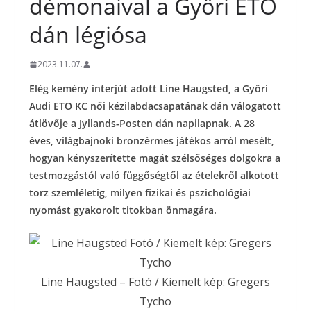
démonaival a Győri ETO
dán légiósa
2023.11.07.
Elég kemény interjút adott Line Haugsted, a Győri
Audi ETO KC női kézilabdacsapatának dán válogatott
átlövője a Jyllands-Posten dán napilapnak. A 28
éves, világbajnoki bronzérmes játékos arról mesélt,
hogyan kényszerítette magát szélsőséges dolgokra a
testmozgástól való függőségtől az ételekről alkotott
torz szemléletig, milyen fizikai és pszichológiai
nyomást gyakorolt titokban önmagára.
Line Haugsted – Fotó / Kiemelt kép: Gregers
Tycho