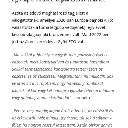
Azóta az átlövő meghatározó tagja lett a
válogatottnak, amellyel 2020-ban Európa-bajnoki 4. (őt
választották a torna legjobb védőjének), egy évvel
később világbajnoki bronzérmes volt. Majd 2022-ben
jött az álomszerződés a Győri ETO-val.
„Ma sokkal jobb helyen vagyok, már pulzusmérővel is
edzhetek, mert konstruktívan és tudatosan használom.
Sokkal természetesebb kapcsolatra tettem szert az
edzéssel és az étkezéssel. Megtanultam, mi működik. Sok
év után arra is rájöttem, hogy ha vékony combokat
akarok, akkor vagy két hónapra gipszbe tetetem a lábam
vagy abbahagynom a kézilabdát”
– mondta.
„Persze, még mindig kapok őrült ötleteket az edzésről és
az étkezésről. Még mindig úgy érzem, túl sok a súlyom –
főleg, ha nagyon rosszul játszottam. Aztán olykor annyit