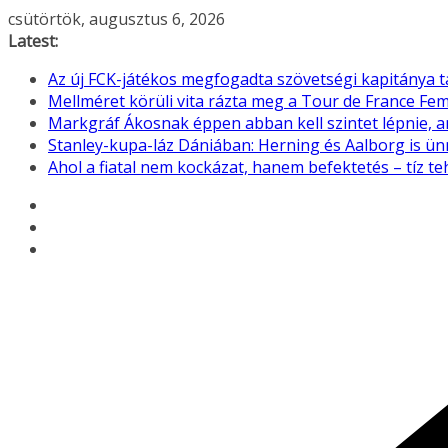
Skip
csütörtök, augusztus 6, 2026
to
Latest:
content
Az új FCK-játékos megfogadta szövetségi kapitánya 
Mellméret körüli vita rázta meg a Tour de France F
Markgráf Ákosnak éppen abban kell szintet lépnie, 
Stanley-kupa-láz Dániában: Herning és Aalborg is ü
Ahol a fiatal nem kockázat, hanem befektetés – tíz 