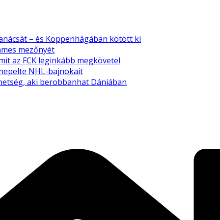
tanácsát – és Koppenhágában kötött ki
emmes mezőnyét
amit az FCK leginkább megkövetel
nnepelte NHL-bajnokait
tehetség, aki berobbanhat Dániában