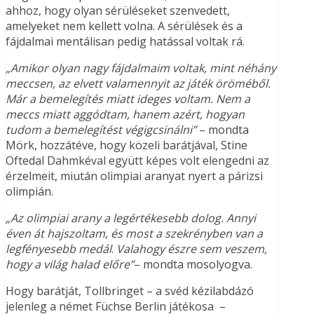
ahhoz, hogy olyan sérüléseket szenvedett,
amelyeket nem kellett volna. A sérülések és a
fájdalmai mentálisan pedig hatással voltak rá.
„Amikor olyan nagy fájdalmaim voltak, mint néhány
meccsen, az elvett valamennyit az játék öröméből.
Már a bemelegítés miatt ideges voltam. Nem a
meccs miatt aggódtam, hanem azért, hogyan
tudom a bemelegítést végigcsinálni”
– mondta
Mörk, hozzátéve, hogy közeli barátjával, Stine
Oftedal Dahmkéval együtt képes volt elengedni az
érzelmeit, miután olimpiai aranyat nyert a párizsi
olimpián.
„Az olimpiai arany a legértékesebb dolog. Annyi
éven át hajszoltam, és most a szekrényben van a
legfényesebb medál
.
Valahogy észre sem veszem,
hogy a világ halad előre”
– mondta mosolyogva.
Hogy barátját, Tollbringet – a svéd kézilabdázó
jelenleg a német Füchse Berlin játékosa –