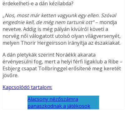
érdekelheti-e a dán kézilabda?
„Nos, most már ketten vagyunk egy ellen. Szóval
engednie kell, de még nem tartunk ott”
– mondja
nevetve. Addig is még pályán kívülről követi a
norvég női válogatott utolsó olyan világversenyét,
melyen Thorir Hergeirsson irányítja az északiakat.
A dán pletykák szerint Noráékk akarata
érvényesülni fog, mert a helyi férfi ligaklub a Ribe –
Esbjerg csapat Tollbringgel erősítené meg keretét
jövőre.
Kapcsolódó tartalom:
Alacsony nézőszámra
panaszkodnak a játékosok