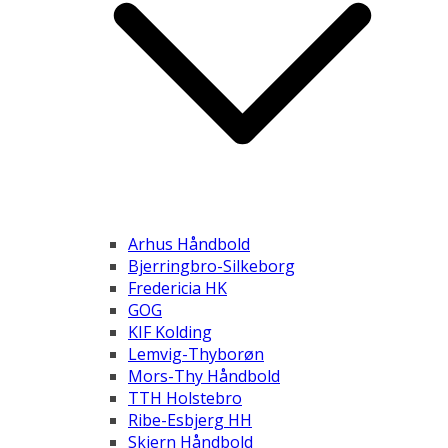
Arhus Håndbold
Bjerringbro-Silkeborg
Fredericia HK
GOG
KIF Kolding
Lemvig-Thyborøn
Mors-Thy Håndbold
TTH Holstebro
Ribe-Esbjerg HH
Skjern Håndbold