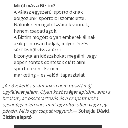
Mitől más a Biztim?
A válasz egyszerű: sportolóknak
dolgozunk, sportolói szemlélettel.
Nálunk nem ügyfélszámok vannak,
hanem csapattagok.
A Biztim mögött olyan emberek állnak,
akik pontosan tudják, milyen érzés
sérülésből visszatérni,
bizonytalan időszakokat megélni, vagy
éppen fontos döntések előtt állni
sportolóként. Ez nem
marketing – ez valódi tapasztalat.
„A növekedés számunkra nem pusztán új
ügyfeleket jelent. Olyan közösséget építünk, ahol a
bizalom, az összetartozás és a csapatmunka
ugyanúgy jelen van, mint egy öltözőben vagy
egy
pályán. Mi is egy csapat vagyunk.
— Sohajda Dávid,
Biztim alapító