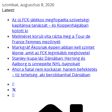
Skip
szombat, augusztus 8, 2026
to
Latest:
content
Az új FCK-játékos megfogadta szövetségi
kapitánya tanácsát – és Koppenhágában
kötött ki
Mellméret körüli vita rázta meg a Tour de
France Femmes mezőnyét
Markgráf Ákosnak éppen abban kell szintet
lépnie, amit az FCK leginkább megkövetel
Stanley-kupa-láz Dániában: Herning és
Aalborg is ünnepelte NHL-bajnokait
Ahol a fiatal nem kockázat, hanem befektetés
– tíz tehetség, aki berobbanhat Dániában