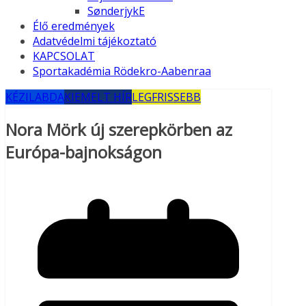
SønderjykE
Élő eredmények
Adatvédelmi tájékoztató
KAPCSOLAT
Sportakadémia Rödekro-Aabenraa
KÉZILABDA
KIEMELT HÍR
LEGFRISSEBB
Nora Mörk új szerepkörben az
Európa-bajnokságon