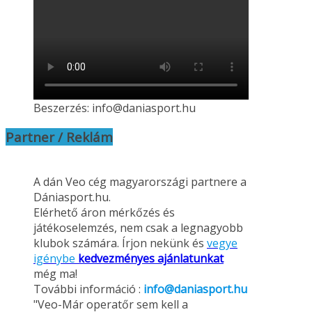
Beszerzés: info@daniasport.hu
Partner / Reklám
A dán Veo cég magyarországi partnere a
Dániasport.hu.
Elérhető áron mérkőzés és
játékoselemzés, nem csak a legnagyobb
klubok számára. Írjon nekünk és
vegye
igénybe
kedvezményes ajánlatunkat
még ma!
További információ :
info@daniasport.hu
"Veo-Már operatőr sem kell a