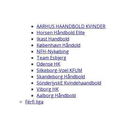
AARHUS HAANDBOLD KVINDER
Horsen Håndbold Elite
Ikast Handbold
København Håndold
NFH-Nykøbing
Team Esbjerg
Odense HK
Silkeborg-Voel KFUM
Skandeborg Håndbold
SönderjyskE Kvindehaandbold
Viborg HK
Aalborg Håndbold
Férfi liga