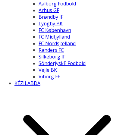
Aalborg Fodbold
Arhus GF
Brøndby IF
Lyngby BK
FC København
FC Midtjylland
FC Nordsjælland
Randers FC
Silkeborg IF
SönderjyskE Fodbold
Vejle BK
Viborg FF
KÉZILABDA