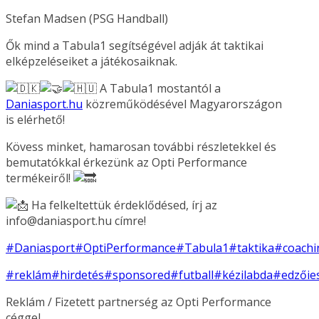
Stefan Madsen (PSG Handball)
Ők mind a Tabula1 segítségével adják át taktikai
elképzeléseiket a játékosaiknak.
A Tabula1 mostantól a
Daniasport.hu
közreműködésével Magyarországon
is elérhető!
Kövess minket, hamarosan további részletekkel és
bemutatókkal érkezünk az Opti Performance
termékeiről!
Ha felkeltettük érdeklődésed, írj az
info@daniasport.hu címre!
#Daniasport
#OptiPerformance
#Tabula1
#taktika
#coachi
#reklám
#hirdetés
#sponsored
#futball
#kézilabda
#edzőie
Reklám / Fizetett partnerség az Opti Performance
céggel