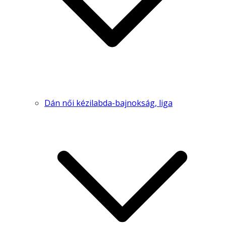
Dán női kézilabda-bajnokság, liga