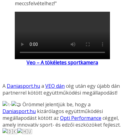
meccsfelvételhez!"
Veo – A tökéletes sportkamera
A
Daniasport.hu
a
VEO dán
cég után egy újabb dán
partnerrel kötött együttműködési megállapodást!
Örömmel jelentjük be, hogy a
Daniasport.hu
kizárólagos együttműködési
megállapodást kötött az
Opti Performance
céggel,
amely innovatív sport- és edzői eszközöket fejleszt.