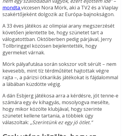
nem egy szállodában vagyok, ezért eljöttem ide”
–
mondta
viccesen Nora Mörk, aki a TV2 és a Viaplay
szakértőjeként dolgozik az Európa-bajnokságon.
A 33 éves játékos az olimpiai arany megszerzését
követően jelentette be, hogy szünetet tart a
válogatottban. Októberben pedig párjával, Jerry
Tollbringgel közösen bejelentették, hogy
gyermeket várnak.
Mörk pályafutása során sokszor volt sérült – nem
kevesebb, mint tíz térdműtétet hajtottak végre
rajta –, a párizsi ötkarikás játékokat is fájdalommal
a lábában küzdötte végig.
A dán Esbjerg játékosa arra a kérdésre, jót tenne-e
számára egy év kihagyás, mosolyogva mesélte,
hogy mikor közölte klubjával, hogy szerinte
szünetet kellene tartania, a többiek úgy
válaszoltak:
„Szerintünk ez egy jó ötlet.”