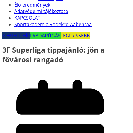
Élő eredmények
Adatvédelmi tájékoztató
KAPCSOLAT
Sportakadémia Rödekro-Aabenraa
KIEMELT HÍR
LABDARÚGÁS
LEGFRISSEBB
3F Superliga tippajánló: jön a
fővárosi rangadó