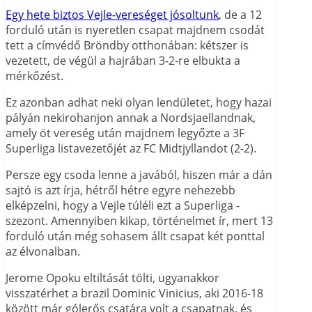
Egy hete biztos Vejle-vereséget jósoltunk
, de a 12
forduló után is nyeretlen csapat majdnem csodát
tett a címvédő Bröndby otthonában: kétszer is
vezetett, de végül a hajrában 3-2-re elbukta a
mérkőzést.
Ez azonban adhat neki olyan lendületet, hogy hazai
pályán nekirohanjon annak a Nordsjaellandnak,
amely öt vereség után majdnem legyőzte a 3F
Superliga listavezetőjét az FC Midtjyllandot (2-2).
Persze egy csoda lenne a javából, hiszen már a dán
sajtó is azt írja, hétről hétre egyre nehezebb
elképzelni, hogy a Vejle túléli ezt a Superliga -
szezont. Amennyiben kikap, történelmet ír, mert 13
forduló után még sohasem állt csapat két ponttal
az élvonalban.
Jerome Opoku eltiltását tölti, ugyanakkor
visszatérhet a brazil Dominic Vinicius, aki 2016-18
között már gólerős csatára volt a csapatnak, és