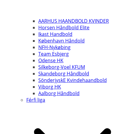
AARHUS HAANDBOLD KVINDER
Horsen Håndbold Elite
Ikast Handbold
København Håndold
NFH-Nykøbing
Team Esbjerg
Odense HK
Silkeborg-Voel KFUM
Skandeborg Håndbold
SönderjyskE Kvindehaandbold
Viborg HK
Aalborg Håndbold
Férfi liga