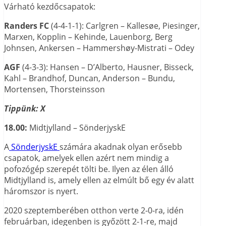
Várható kezdőcsapatok:
Randers FC
(4-4-1-1): Carlgren – Kallesøe, Piesinger,
Marxen, Kopplin – Kehinde, Lauenborg, Berg
Johnsen, Ankersen – Hammershøy-Mistrati – Odey
AGF
(4-3-3): Hansen – D’Alberto, Hausner, Bisseck,
Kahl – Brandhof, Duncan, Anderson – Bundu,
Mortensen, Thorsteinsson
Tippünk: X
18.00:
Midtjylland – SönderjyskE
A
SönderjyskE
számára akadnak olyan erősebb
csapatok, amelyek ellen azért nem mindig a
pofozógép szerepét tölti be. Ilyen az élen álló
Midtjylland is, amely ellen az elmúlt bő egy év alatt
háromszor is nyert.
2020 szeptemberében otthon verte 2-0-ra, idén
februárban, idegenben is győzött 2-1-re, majd