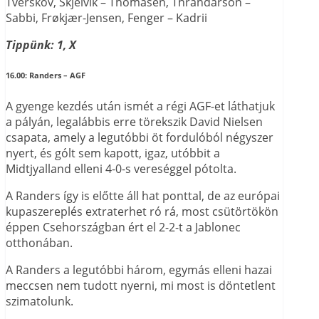
Tverskov, Skjelvik – Thomasen, Thrandarson –
Sabbi, Frøkjær-Jensen, Fenger – Kadrii
Tippünk: 1, X
16.00:
Randers – AGF
A gyenge kezdés után ismét a régi AGF-et láthatjuk
a pályán, legalábbis erre törekszik David Nielsen
csapata, amely a legutóbbi öt fordulóból négyszer
nyert, és gólt sem kapott, igaz, utóbbit a
Midtjyalland elleni 4-0-s vereséggel pótolta.
A Randers így is előtte áll hat ponttal, de az európai
kupaszereplés extraterhet ró rá, most csütörtökön
éppen Csehországban ért el 2-2-t a Jablonec
otthonában.
A Randers a legutóbbi három, egymás elleni hazai
meccsen nem tudott nyerni, mi most is döntetlent
szimatolunk.