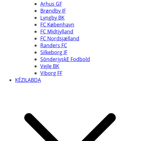
Arhus GF
Brøndby IF
Lyngby BK
FC København
FC Midtjylland
FC Nordsjælland
Randers FC
Silkeborg IF
SönderjyskE Fodbold
Vejle BK
Viborg FF
KÉZILABDA