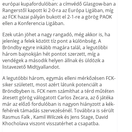
európai kupafordulóban: a címvédő Glasgow-ban a
Rangerstől kapott ki 2-0-ra az Európa Ligában, míg
az FCK hazai pályán bukott el 2-1-re a görög PAOK
ellen a Konferencia Ligában.
Ezek után jöhet a nagy rangadó, még akkor is, ha
jelenleg a felek között tíz pont a különbség. A
Bröndby egyre inkább magára talál, a legutóbbi
három bajnokiján hét pontot szerzett, míg a
vendégek a második helyen állnak és üldözik a
listavezető Midtjyallandot.
A legutóbbi három, egymás elleni mérkőzésen FCK-
siker született, most azért látunk potenciált a
Bröndbyben is. FCK nem számíthat a térd műtéten
átesett görög válogatott Carlos Zecara, az ő játéka
már az előző fordulóban is nagyon hiányzott a kék-
fehérek támadás szervezésénél. Továbbra is sérült
Rasmus Falk , Kamil Wilczek és Jens Stage, David
Khocholava viszont visszatérhet a csapatba.