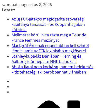
Skip
szombat, augusztus 8, 2026
to
Latest:
content
Az új FCK-játékos megfogadta szövetségi
kapitánya tanácsát – és Koppenhágában
kötött ki
Mellméret körüli vita rázta meg a Tour de
France Femmes mezőnyét
Markgráf Ákosnak éppen abban kell szintet
lépnie, amit az FCK leginkább megkövetel
Stanley-kupa-láz Dániában: Herning és
Aalborg is ünnepelte NHL-bajnokait
Ahol a fiatal nem kockázat, hanem befektetés
– tíz tehetség, aki berobbanhat Dániában