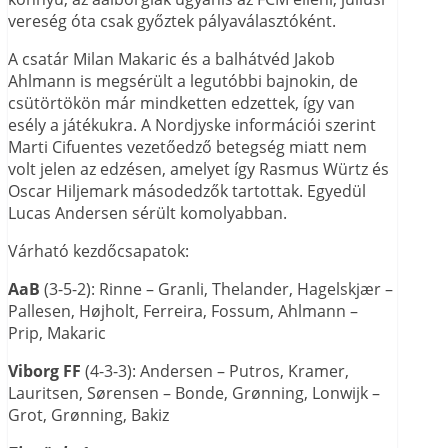
vereség óta csak győztek pályaválasztóként.
A csatár Milan Makaric és a balhátvéd Jakob
Ahlmann is megsérült a legutóbbi bajnokin, de
csütörtökön már mindketten edzettek, így van
esély a játékukra. A Nordjyske információi szerint
Marti Cifuentes vezetőedző betegség miatt nem
volt jelen az edzésen, amelyet így Rasmus Würtz és
Oscar Hiljemark másodedzők tartottak. Egyedül
Lucas Andersen sérült komolyabban.
Várható kezdőcsapatok:
AaB
(3-5-2): Rinne – Granli, Thelander, Hagelskjær –
Pallesen, Højholt, Ferreira, Fossum, Ahlmann –
Prip, Makaric
Viborg FF
(4-3-3): Andersen – Putros, Kramer,
Lauritsen, Sørensen – Bonde, Grønning, Lonwijk –
Grot, Grønning, Bakiz