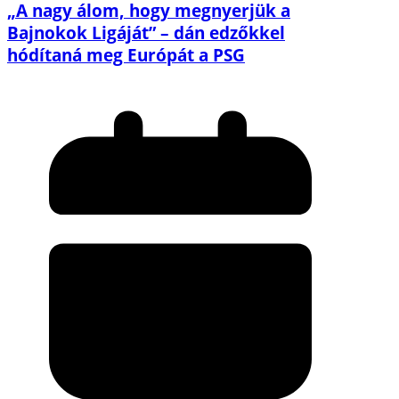
„A nagy álom, hogy megnyerjük a
Bajnokok Ligáját” – dán edzőkkel
hódítaná meg Európát a PSG