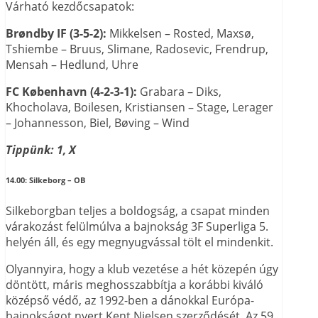
Várható kezdőcsapatok:
Brøndby IF (3-5-2):
Mikkelsen – Rosted, Maxsø,
Tshiembe – Bruus, Slimane, Radosevic, Frendrup,
Mensah – Hedlund, Uhre
FC København (4-2-3-1):
Grabara – Diks,
Khocholava, Boilesen, Kristiansen – Stage, Lerager
– Johannesson, Biel, Bøving – Wind
Tippünk: 1, X
14.00:
Silkeborg – OB
Silkeborgban teljes a boldogság, a csapat minden
várakozást felülmúlva a bajnokság 3F Superliga 5.
helyén áll, és egy megnyugvással tölt el mindenkit.
Olyannyira, hogy a klub vezetése a hét közepén úgy
döntött, máris meghosszabbítja a korábbi kiváló
középső védő, az 1992-ben a dánokkal Európa-
bajnokságot nyert Kent Nielsen szerződését. Az 59