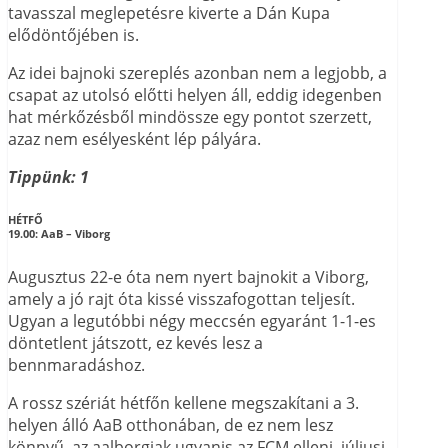
tavasszal meglepetésre kiverte a Dán Kupa
elődöntőjében is.
Az idei bajnoki szereplés azonban nem a legjobb, a
csapat az utolsó előtti helyen áll, eddig idegenben
hat mérkőzésből mindössze egy pontot szerzett,
azaz nem esélyesként lép pályára.
Tippünk: 1
HÉTFŐ
19.00:
AaB – Viborg
Augusztus 22-e óta nem nyert bajnokit a Viborg,
amely a jó rajt óta kissé visszafogottan teljesít.
Ugyan a legutóbbi négy meccsén egyaránt 1-1-es
döntetlent játszott, ez kevés lesz a
bennmaradáshoz.
A rossz szériát hétfőn kellene megszakítani a 3.
helyen álló AaB otthonában, de ez nem lesz
könnyű, az aalborgiak ugyanis az FCM elleni, júliusi