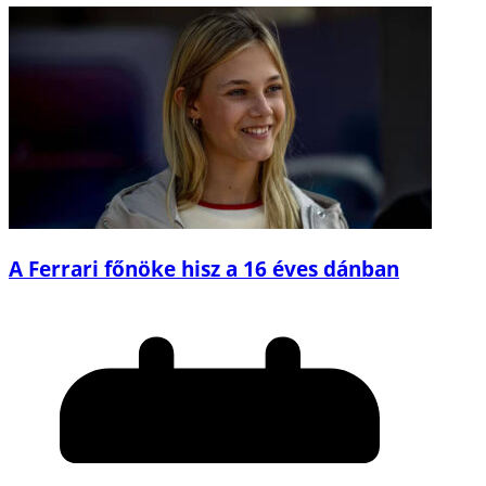
A Ferrari főnöke hisz a 16 éves dánban