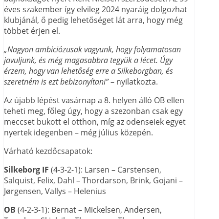
éves szakember így elvileg 2024 nyaráig dolgozhat
klubjánál, ő pedig lehetőséget lát arra, hogy még
többet érjen el.
„Nagyon ambiciózusak vagyunk, hogy folyamatosan
javuljunk, és még magasabbra tegyük a lécet. Úgy
érzem, hogy van lehetőség erre a Silkeborgban, és
szeretném is ezt bebizonyítani”
– nyilatkozta.
Az újabb lépést vasárnap a 8. helyen álló OB ellen
teheti meg, főleg úgy, hogy a szezonban csak egy
meccset bukott el otthon, míg az odenseiek egyet
nyertek idegenben – még július közepén.
Várható kezdőcsapatok:
Silkeborg IF
(4-3-2-1): Larsen – Carstensen,
Salquist, Felix, Dahl – Thordarson, Brink, Gojani –
Jørgensen, Vallys – Helenius
OB
(4-2-3-1): Bernat – Mickelsen, Andersen,