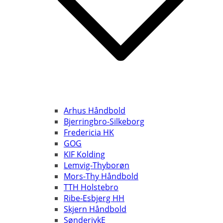
Arhus Håndbold
Bjerringbro-Silkeborg
Fredericia HK
GOG
KIF Kolding
Lemvig-Thyborøn
Mors-Thy Håndbold
TTH Holstebro
Ribe-Esbjerg HH
Skjern Håndbold
SønderjykE