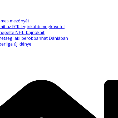
emmes mezőnyét
amit az FCK leginkább megkövetel
nnepelte NHL-bajnokait
tehetség, aki berobbanhat Dániában
perliga új idénye