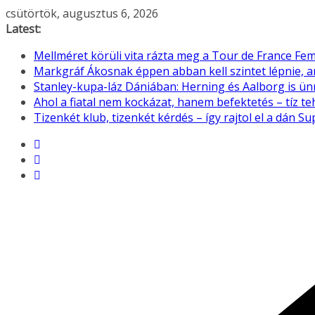
Skip
csütörtök, augusztus 6, 2026
to
Latest:
content
Mellméret körüli vita rázta meg a Tour de France F
Markgráf Ákosnak éppen abban kell szintet lépnie, 
Stanley-kupa-láz Dániában: Herning és Aalborg is ü
Ahol a fiatal nem kockázat, hanem befektetés – tíz 
Tizenkét klub, tizenkét kérdés – így rajtol el a dán Su