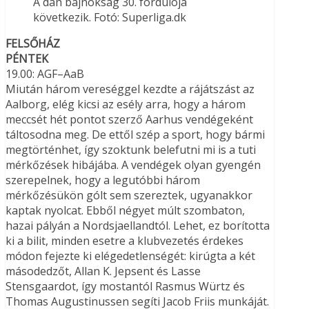
A dán bajnokság 30. fordulója
következik. Fotó: Superliga.dk
FELSŐHÁZ
PÉNTEK
19.00: AGF–AaB
Miután három vereséggel kezdte a rájátszást az
Aalborg, elég kicsi az esély arra, hogy a három
meccsét hét pontot szerző Aarhus vendégeként
táltosodna meg. De ettől szép a sport, hogy bármi
megtörténhet, így szoktunk belefutni mi is a tuti
mérkőzések hibájába. A vendégek olyan gyengén
szerepelnek, hogy a legutóbbi három
mérkőzésükön gólt sem szereztek, ugyanakkor
kaptak nyolcat. Ebből négyet múlt szombaton,
hazai pályán a Nordsjaellandtól. Lehet, ez borította
ki a bilit, minden esetre a klubvezetés érdekes
módon fejezte ki elégedetlenségét: kirúgta a két
másodedzőt, Allan K. Jepsent és Lasse
Stensgaardot, így mostantól Rasmus Würtz és
Thomas Augustinussen segíti Jacob Friis munkáját.