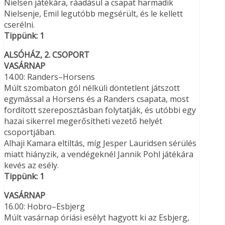
Nielsen játékára, ráadásul a csapat harmadik
Nielsenje, Emil legutóbb megsérült, és le kellett
cserélni.
Tippünk: 1
ALSÓHÁZ, 2. CSOPORT
VASÁRNAP
14.00: Randers–Horsens
Múlt szombaton gól nélküli döntetlent játszott
egymással a Horsens és a Randers csapata, most
fordított szereposztásban folytatják, és utóbbi egy
hazai sikerrel megerősítheti vezető helyét
csoportjában.
Alhaji Kamara eltiltás, míg Jesper Lauridsen sérülés
miatt hiányzik, a vendégeknél Jannik Pohl játékára
kevés az esély.
Tippünk: 1
VASÁRNAP
16.00: Hobro–Esbjerg
Múlt vasárnap óriási esélyt hagyott ki az Esbjerg,