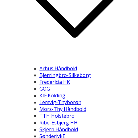
Arhus Håndbold
Bjerringbro-Silkeborg
Fredericia HK
GOG
KIF Kolding
Lemvig-Thyborøn
Mors-Thy Håndbold
TTH Holstebro
Ribe-Esbjerg HH
Skjern Håndbold
SønderjykE