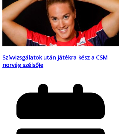
Szívvizsgálatok után játékra kész a CSM
norvég szélsője