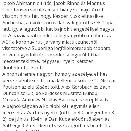
Jakob Ahlmann eltiltás, Jacob Rinne és Magnus
Christensen sérülés miatt hiányzik majd. Arról
viszont nincs hír, hogy Kasper Kusk elutazik-e
Aarhusba, a nyolcszoros dán válogatott szélső apa
lett, így a legutóbbi két bajnokit engedéllyel hagyta
ki. A hazaiaknál minden a legnagyobb rendben, az
AGF a koronavírus-járvány miatti szünetből
visszatérve a Superliga legfélelmetesebb csapata,
hiszen egyedüliként veretlen a legutóbbi hat
meccset tekintve, négyszer nyert, kétszer
döntetlent játszott.
A bronzéremre nagyon komoly az esélye, ehhez
persze pénteken hoznia kellene a kötelezőt. Nicolai
Poulsen az eltiltásáét tölti, Alex Gersbach és Zach
Duncan sérült, de kérdéses Mustafa Bundu,
Mustafa Amini és Nicklas Backman szereplése is.
A bajnokságban a korábbi két, egymás elleni
meccset az Aarhus nyerte (otthon 3-0, idegenben 3-
2), de június 10-én, a Dán Kupa elődöntőjében az
AaB egy 3-2-es sikerrel visszavágott, és bejutott a