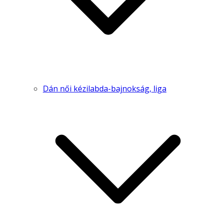
Dán női kézilabda-bajnokság, liga