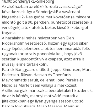
18.00: SönderjyskE–Silkeborg
Az alsóházban az előző forduló „visszavágói”
következnek, így a SönderjyskE a vasárnapi,
idegenbeli 2-1-es győzelmet követően (a mindent
eldöntő gólt a 90. percben, büntetőből szerezték a
vendégek) a tök utolsó, biztos kieső Silkeborgot
fogadja.
A hazaiaknál nehéz helyzetben van Glen
Riddersholm vezetőedző, hiszen egy újabb siker
nagy lépést jelentene a biztos bennmaradás felé,
ugyanakkor arra is gondolnia kell, hogy jövő
szerdán kupadöntőt vív a csapata, azaz arra is
muszáj lenne tartalékolni.
Patrick Banggaard eltiltott, Jeppe Simonsen, Marc
Pedersen, Rilwan Hassan és Theofanis
Mavrommatis sérült, de lehet, Joao Pereira és
Nicholas Marfelt sem vállalja a mérkőzést.
A silkeborgiak már csak a becsületükért küzdenek,
de az is kérdés, mennyi motiváció maradt a
játékosokban egy ilyen gyenge szezon utolsó
három fordulójára. Milan Massop, Magnus