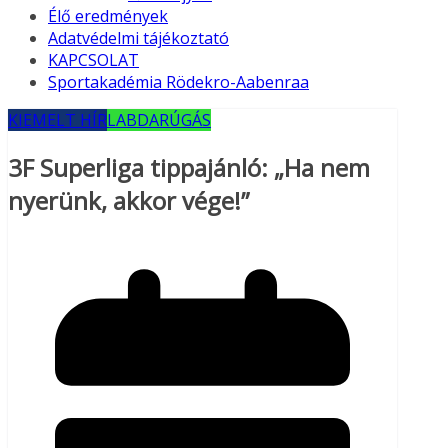
Élő eredmények
Adatvédelmi tájékoztató
KAPCSOLAT
Sportakadémia Rödekro-Aabenraa
KIEMELT HÍR
LABDARÚGÁS
3F Superliga tippajánló: „Ha nem
nyerünk, akkor vége!”