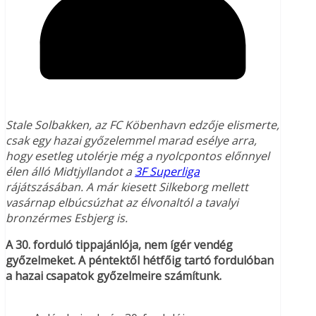
Stale Solbakken, az FC Köbenhavn edzője elismerte,
csak egy hazai győzelemmel marad esélye arra,
hogy esetleg utolérje még a nyolcpontos előnnyel
élen álló Midtjyllandot a
3F Superliga
rájátszásában. A már kiesett Silkeborg mellett
vasárnap elbúcsúzhat az élvonaltól a tavalyi
bronzérmes Esbjerg is.
A 30. forduló tippajánlója, nem ígér vendég
győzelmeket. A péntektől hétfőig tartó fordulóban
a hazai csapatok győzelmeire számítunk.