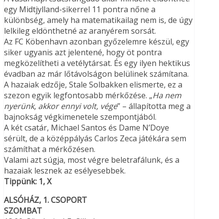
egy Midtjylland-sikerrel 11 pontra nőne a
különbség, amely ha matematikailag nem is, de úgy
lelkileg eldönthetné az aranyérem sorsát.
Az FC Köbenhavn azonban győzelemre készül, egy
siker ugyanis azt jelentené, hogy öt pontra
megközelítheti a vetélytársat. És egy ilyen hektikus
évadban az már lőtávolságon belülinek számítana.
A hazaiak edzője, Stale Solbakken elismerte, ez a
szezon egyik legfontosabb mérkőzése. „
Ha nem
nyerünk, akkor ennyi volt, vége
” – állapította meg a
bajnokság végkimenetele szempontjából.
A két csatár, Michael Santos és Dame N’Doye
sérült, de a középpályás Carlos Zeca játékára sem
számíthat a mérkőzésen.
Valami azt súgja, most végre beletrafálunk, és a
hazaiak lesznek az esélyesebbek.
Tippünk: 1, X
ALSÓHÁZ, 1. CSOPORT
SZOMBAT