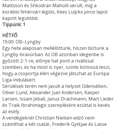
Mattsson és Shkodran Maholli sérült, míg a
korábbi fehérvári légiós, Kees Luijckx piros lapot
kapott legutóbb.
Tippünk: 1
HÉTFŐ
19.00: OB–Lyngby
Egy hete alaposan mellélőttünk, hiszen bíztunk a
Lyngby-bravúrban. Az OB azonban idegenbe is
győzött 2-1-re, előnye hat pont a riválissal
szemben, és ha most is nyer, szinte biztossá teszi,
hogy a csoportja élén végezve játszhat az Európa
Liga-indulásért.
Sérülések terén nem javult a helyzet Odensében,
Oliver Lund, Alexander Juel Andersen, Kasper
Larsen, Issam Jebali, Janus Drachmann, Mart Lieder
és Traik Ibrahimagic szereplésére ezúttal is kevés
az esély.
A vendégeknél Christian Nielsen edző nem
számíthat a két csatár, Frederik Gytkjae és Lasse