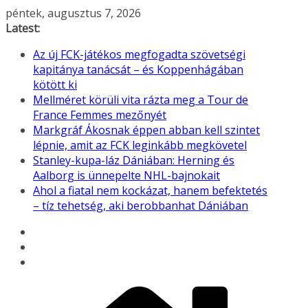
Skip
péntek, augusztus 7, 2026
to
Latest:
content
Az új FCK-játékos megfogadta szövetségi
kapitánya tanácsát – és Koppenhágában
kötött ki
Mellméret körüli vita rázta meg a Tour de
France Femmes mezőnyét
Markgráf Ákosnak éppen abban kell szintet
lépnie, amit az FCK leginkább megkövetel
Stanley-kupa-láz Dániában: Herning és
Aalborg is ünnepelte NHL-bajnokait
Ahol a fiatal nem kockázat, hanem befektetés
– tíz tehetség, aki berobbanhat Dániában