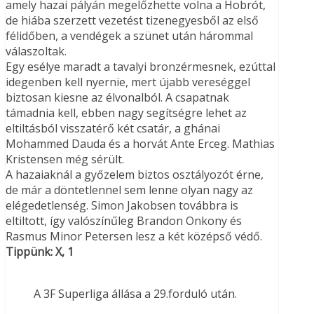
amely hazai pályán megelőzhette volna a Hobrót,
de hiába szerzett vezetést tizenegyesből az első
félidőben, a vendégek a szünet után hárommal
válaszoltak.
Egy esélye maradt a tavalyi bronzérmesnek, ezúttal
idegenben kell nyernie, mert újabb vereséggel
biztosan kiesne az élvonalból. A csapatnak
támadnia kell, ebben nagy segítségre lehet az
eltiltásból visszatérő két csatár, a ghánai
Mohammed Dauda és a horvát Ante Erceg. Mathias
Kristensen még sérült.
A hazaiaknál a győzelem biztos osztályozót érne,
de már a döntetlennel sem lenne olyan nagy az
elégedetlenség. Simon Jakobsen továbbra is
eltiltott, így valószínűleg Brandon Onkony és
Rasmus Minor Petersen lesz a két középső védő.
Tippünk: X, 1
A 3F Superliga állása a 29.forduló után.