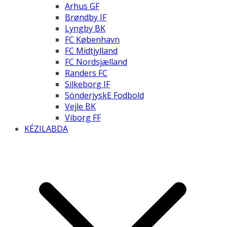
Arhus GF
Brøndby IF
Lyngby BK
FC København
FC Midtjylland
FC Nordsjælland
Randers FC
Silkeborg IF
SönderjyskE Fodbold
Vejle BK
Viborg FF
KÉZILABDA