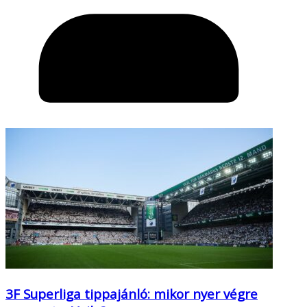
3F Superliga tippajánló: mikor nyer végre