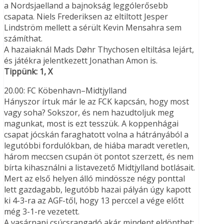
a Nordsjaelland a bajnokság leggólerősebb
csapata. Niels Frederiksen az eltiltott Jesper
Lindström mellett a sérült Kevin Mensahra sem
számíthat.
A hazaiaknál Mads Døhr Thychosen eltiltása lejárt,
és játékra jelentkezett Jonathan Amon is.
Tippünk: 1, X
20.00: FC Köbenhavn–Midtjylland
Hányszor írtuk már le az FCK kapcsán, hogy most
vagy soha? Sokszor, és nem hazudtoljuk meg
magunkat, most is ezt tesszük. A koppenhágai
csapat jócskán faraghatott volna a hátrányából a
legutóbbi fordulókban, de hiába maradt veretlen,
három meccsen csupán öt pontot szerzett, és nem
bírta kihasználni a listavezető Midtjylland botlásait.
Mert az első helyen álló mindössze négy ponttal
lett gazdagabb, legutóbb hazai pályán úgy kapott
ki 4-3-ra az AGF-től, hogy 13 perccel a vége előtt
még 3-1-re vezetett.
A vasárnapi csúcsrangadó akár mindent eldönthet: