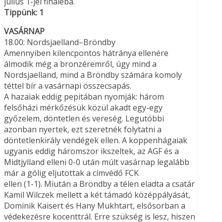
július 1-jei fináléba.
Tippünk: 1
VASÁRNAP
18.00: Nordsjaelland–Bröndby
Amennyiben kilencpontos hátránya ellenére
álmodik még a bronzéremről, úgy mind a
Nordsjaelland, mind a Bröndby számára komoly
téttel bír a vasárnapi összecsapás.
A hazaiak eddig pepitában nyomják: három
felsőházi mérkőzésük közül akadt egy-egy
győzelem, döntetlen és vereség. Legutóbbi
azonban nyertek, ezt szeretnék folytatni a
döntetlenkirály vendégek ellen. A koppenhágaiak
ugyanis eddig háromszor ikszeltek, az AGF és a
Midtjylland elleni 0-0 után múlt vasárnap legalább
már a gólig eljutottak a címvédő FCK
ellen (1-1). Miután a Bröndby a télen eladta a csatár
Kamil Wilczek mellett a két támadó középpályását,
Dominik Kaisert és Hany Mukhtart, elsősorban a
védekezésre kocenttrál. Erre szükség is lesz, hiszen