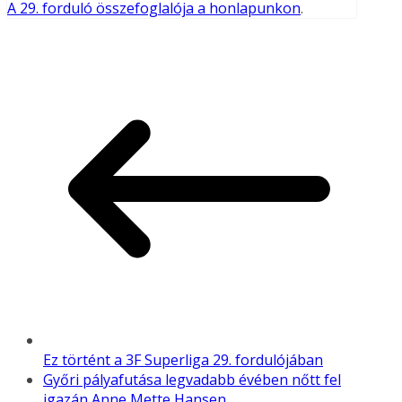
A 29. forduló összefoglalója a honlapunkon
.
Ez történt a 3F Superliga 29. fordulójában
Győri pályafutása legvadabb évében nőtt fel
igazán Anne Mette Hansen