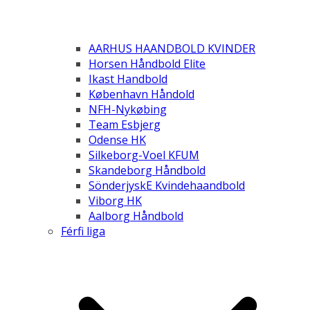
AARHUS HAANDBOLD KVINDER
Horsen Håndbold Elite
Ikast Handbold
København Håndold
NFH-Nykøbing
Team Esbjerg
Odense HK
Silkeborg-Voel KFUM
Skandeborg Håndbold
SönderjyskE Kvindehaandbold
Viborg HK
Aalborg Håndbold
Férfi liga