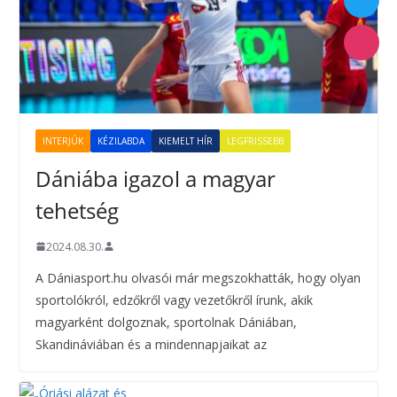
INTERJÚK
KÉZILABDA
KIEMELT HÍR
LEGFRISSEBB
Dániába igazol a magyar
tehetség
2024.08.30.
A Dániasport.hu olvasói már megszokhatták, hogy olyan
sportolókról, edzőkről vagy vezetőkről írunk, akik
magyarként dolgoznak, sportolnak Dániában,
Skandináviában és a mindennapjaikat az