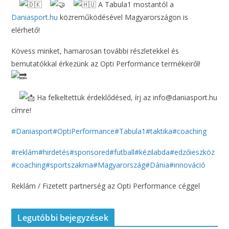
A Tabula1 mostantól a
Daniasport.hu
közreműködésével Magyarországon is
elérhető!
Kövess minket, hamarosan további részletekkel és
bemutatókkal érkezünk az Opti Performance termékeiről!
Ha felkeltettük érdeklődésed, írj az info@daniasport.hu
címre!
#Daniasport
#OptiPerformance
#Tabula1
#taktika
#coaching
#reklám
#hirdetés
#sponsored
#futball
#kézilabda
#edzőieszköz
#coaching
#sportszakma
#Magyarország
#Dánia
#innováció
Reklám / Fizetett partnerség az Opti Performance céggel
Legutóbbi bejegyzések