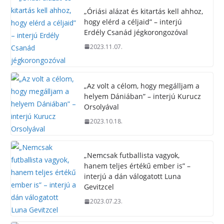
„Óriási alázat és kitartás kell ahhoz,
hogy elérd a céljaid” – interjú
Erdély Csanád jégkorongozóval
2023.11.07.
„Az volt a célom, hogy megálljam a
helyem Dániában” – interjú Kurucz
Orsolyával
2023.10.18.
„Nemcsak futballista vagyok,
hanem teljes értékű ember is” –
interjú a dán válogatott Luna
Gevitzcel
2023.07.23.