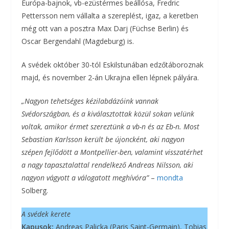
Európa-bajnok, vb-ezüstérmes beállósa, Fredric
Pettersson nem vállalta a szereplést, igaz, a keretben
még ott van a posztra Max Darj (Füchse Berlin) és
Oscar Bergendahl (Magdeburg) is.
A svédek október 30-tól Eskilstunában edzőtáboroznak
majd, és november 2-án Ukrajna ellen lépnek pályára.
„Nagyon tehetséges kézilabdázóink vannak
Svédországban, és a kiválasztottak közül sokan velünk
voltak, amikor érmet szereztünk a vb-n és az Eb-n. Most
Sebastian Karlsson került be újoncként, aki nagyon
szépen fejlődött a Montpellier-ben, valamint visszatérhet
a nagy tapasztalattal rendelkező Andreas Nilsson, aki
nagyon vágyott a válogatott meghívóra”
–
mondta
Solberg.
A svédek kerete
Kapusok:
Andreas Palicka (Paris Saint-Germain), Tobias