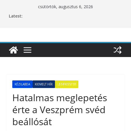
Skip
csütörtök, augusztus 6, 2026
to
Latest:
content
KÉZILABDA
KIEMELT HÍR
LEGFRISSEBB
Hatalmas meglepetés
érte a Veszprém svéd
beállósát