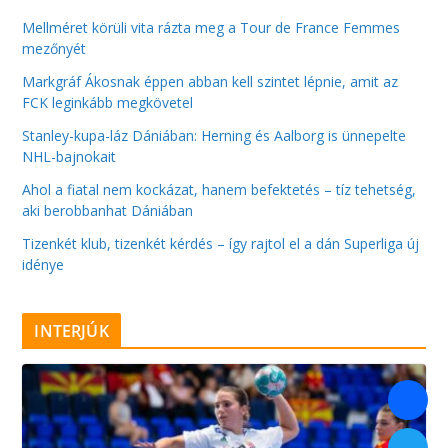
Mellméret körüli vita rázta meg a Tour de France Femmes
mezőnyét
Markgráf Ákosnak éppen abban kell szintet lépnie, amit az
FCK leginkább megkövetel
Stanley-kupa-láz Dániában: Herning és Aalborg is ünnepelte
NHL-bajnokait
Ahol a fiatal nem kockázat, hanem befektetés – tíz tehetség,
aki berobbanhat Dániában
Tizenkét klub, tizenkét kérdés – így rajtol el a dán Superliga új
idénye
INTERJÚK