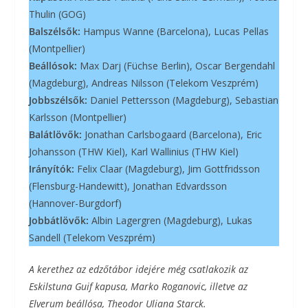
Thulin (GOG)
Balszélsők:
Hampus Wanne (Barcelona), Lucas Pellas
(Montpellier)
Beállósok:
Max Darj (Füchse Berlin), Oscar Bergendahl
(Magdeburg), Andreas Nilsson (Telekom Veszprém)
Jobbszélsők:
Daniel Pettersson (Magdeburg), Sebastian
Karlsson (Montpellier)
Balátlövők:
Jonathan Carlsbogaard (Barcelona), Eric
Johansson (THW Kiel), Karl Wallinius (THW Kiel)
Irányítók:
Felix Claar (Magdeburg), Jim Gottfridsson
(Flensburg-Handewitt), Jonathan Edvardsson
(Hannover-Burgdorf)
Jobbátlövők:
Albin Lagergren (Magdeburg), Lukas
Sandell (Telekom Veszprém)
A kerethez az edzőtábor idejére még csatlakozik az
Eskilstuna Guif kapusa, Marko Roganovic, illetve az
Elverum beállósa, Theodor Uliana Starck.