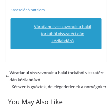
Kapcsolódó tartalom:
Váratlanul visszavonult a halál
torkából visszatért dán
kézilabdázó
Váratlanul visszavonult a halál torkából visszatért
dán kézilabdázó
Kétszer is győztek, de elégedetlenek a norvégok
You May Also Like