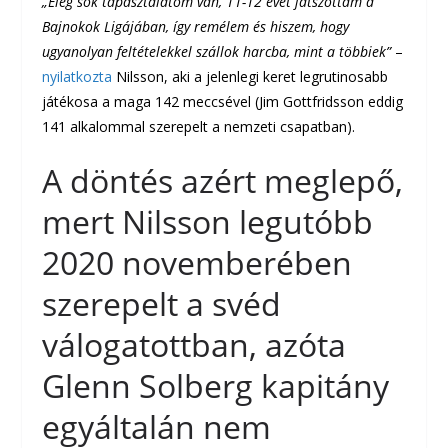
„Elég sok tapasztalatom van, 11-12 évet játszottam a
Bajnokok Ligájában, így remélem és hiszem, hogy
ugyanolyan feltételekkel szállok harcba, mint a többiek”
–
nyilatkozta
Nilsson, aki a jelenlegi keret legrutinosabb
játékosa a maga 142 meccsével (Jim Gottfridsson eddig
141 alkalommal szerepelt a nemzeti csapatban).
A döntés azért meglepő,
mert Nilsson legutóbb
2020 novemberében
szerepelt a svéd
válogatottban, azóta
Glenn Solberg kapitány
egyáltalán nem