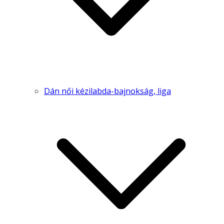
Dán női kézilabda-bajnokság, liga