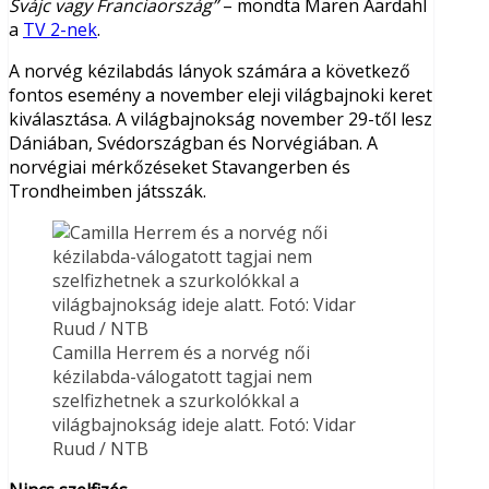
Svájc vagy Franciaország”
– mondta Maren Aardahl
a
TV 2-nek
.
A norvég kézilabdás lányok számára a következő
fontos esemény a november eleji világbajnoki keret
kiválasztása. A világbajnokság november 29-től lesz
Dániában, Svédországban és Norvégiában. A
norvégiai mérkőzéseket Stavangerben és
Trondheimben játsszák.
Camilla Herrem és a norvég női
kézilabda-válogatott tagjai nem
szelfizhetnek a szurkolókkal a
világbajnokság ideje alatt. Fotó: Vidar
Ruud / NTB