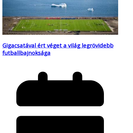
Gigacsatával ért véget a világ legrövidebb
futballbajnoksága