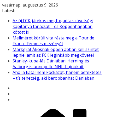
Skip
vasárnap, augusztus 9, 2026
to
Latest:
content
Az új FCK-játékos megfogadta szövetségi
kapitánya tanácsát – és Koppenhágában
kötött ki
Mellméret körüli vita rázta meg a Tour de
France Femmes mezőnyét
Markgráf Ákosnak éppen abban kell szintet
lépnie, amit az FCK leginkább megkövetel
Stanley-kupa-láz Dániában: Herning és
Aalborg is ünnepelte NHL-bajnokait
Ahol a fiatal nem kockázat, hanem befektetés
– tíz tehetség, aki berobbanhat Dániában