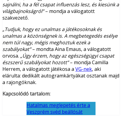
sajnálni, ha a fél csapat influenzás lesz, és kiesünk a
világbajnokságról”
– mondja a válogatott
szakvezető.
„Tudjuk, hogy ez unalmas a játékosoknak és
unalmas a közönségnek is. A megbetegedés esélye
nem túl nagy, mégis meghoztuk ezek a
szabályokat”
– mondta Aina Emaus, a válogatott
orvosa.
„Úgy érzem, hogy az egészségügyi csapat
észszerű szabályokat hozott”
– mondja Camilla
Herrem, a válogatott játékosa a
VG-nek
, aki
elárulta: dedikált autogramkártyákat osztanak majd
a rajongóknak.
Kapcsolódó tartalom:
Hatalmas meglepetés érte a
Veszprém svéd beállósát