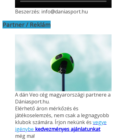
Beszerzés: info@daniasport.hu
Partner / Reklám
A dán Veo cég magyarországi partnere a
Dániasport.hu.
Elérhető áron mérkőzés és
játékoselemzés, nem csak a legnagyobb
klubok számára. Írjon nekünk és
vegye
igénybe
kedvezményes ajánlatunkat
még ma!