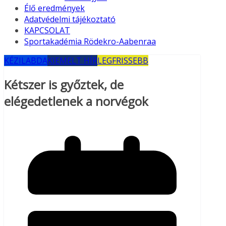
Élő eredmények
Adatvédelmi tájékoztató
KAPCSOLAT
Sportakadémia Rödekro-Aabenraa
KÉZILABDA
KIEMELT HÍR
LEGFRISSEBB
Kétszer is győztek, de
elégedetlenek a norvégok