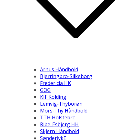
Arhus Håndbold
Bjerringbro-Silkeborg
Fredericia HK
GOG
KIF Kolding
Lemvig-Thyborøn
Mors-Thy Håndbold
TTH Holstebro
Ribe-Esbjerg HH
Skjern Håndbold
SønderjykE