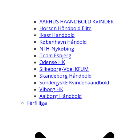
AARHUS HAANDBOLD KVINDER
Horsen Håndbold Elite
Ikast Handbold
København Håndold
NFH-Nykøbing
Team Esbjerg
Odense HK
Silkeborg-Voel KFUM
Skandeborg Håndbold
SönderjyskE Kvindehaandbold
Viborg HK
Aalborg Håndbold
Férfi liga