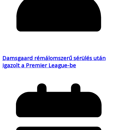
Damsgaard rémálomszerű sérülés után
igazolt a Premier League-be