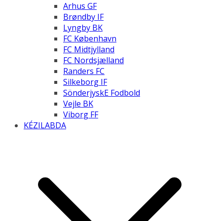
Arhus GF
Brøndby IF
Lyngby BK
FC København
FC Midtjylland
FC Nordsjælland
Randers FC
Silkeborg IF
SönderjyskE Fodbold
Vejle BK
Viborg FF
KÉZILABDA