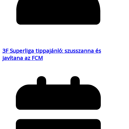
3F Superliga tippajánló: szusszanna és
javítana az FCM