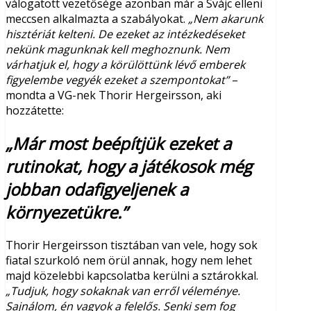
válogatott vezetősége azonban már a Svájc elleni
meccsen alkalmazta a szabályokat.
„Nem akarunk
hisztériát kelteni. De ezeket az intézkedéseket
nekünk magunknak kell meghoznunk. Nem
várhatjuk el, hogy a körülöttünk lévő emberek
figyelembe vegyék ezeket a szempontokat”
–
mondta a VG-nek Thorir Hergeirsson, aki
hozzátette:
„Már most beépítjük ezeket a
rutinokat, hogy a játékosok még
jobban odafigyeljenek a
környezetükre.”
Thorir Hergeirsson tisztában van vele, hogy sok
fiatal szurkoló nem örül annak, hogy nem lehet
majd közelebbi kapcsolatba kerülni a sztárokkal.
„Tudjuk, hogy sokaknak van erről véleménye.
Sajnálom, én vagyok a felelős. Senki sem fog