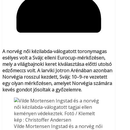
A norvég női kézilabda-válogatott toronymagas
esélyes volt a Svájc elleni Eurocup-mérkőzésen,
mely a világbajnoki keret kiválasztása előtti utolsó
edzőmeccs volt. A larviki Jotron Arénában azonban
Norvégia rosszul kezdett, Svájc 10–9-re vezetett
egy olyan mérkőzésen, amelyet Norvégia számára
kevés gondot jósoltak a győzelemre.
Vilde Mortensen Ingstad és a norvég női