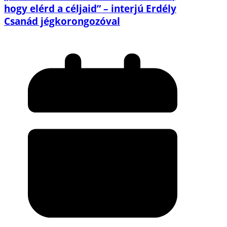
hogy elérd a céljaid” – interjú Erdély
Csanád jégkorongozóval