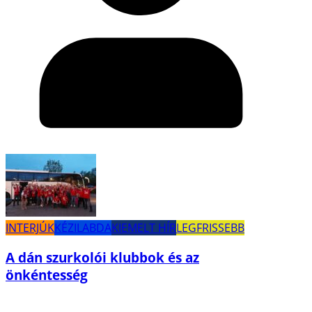
INTERJÚK
KÉZILABDA
KIEMELT HÍR
LEGFRISSEBB
A dán szurkolói klubbok és az
önkéntesség