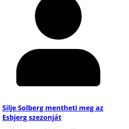
Silje Solberg mentheti meg az
Esbjerg szezonját