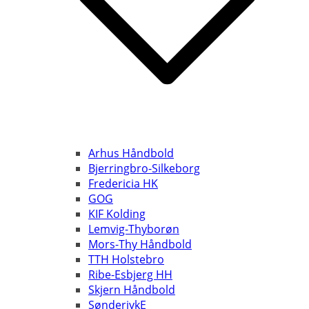
Arhus Håndbold
Bjerringbro-Silkeborg
Fredericia HK
GOG
KIF Kolding
Lemvig-Thyborøn
Mors-Thy Håndbold
TTH Holstebro
Ribe-Esbjerg HH
Skjern Håndbold
SønderjykE