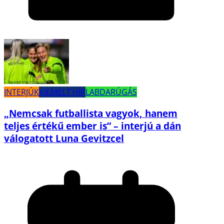
INTERJÚK
KIEMELT HÍR
LABDARÚGÁS
„Nemcsak futballista vagyok, hanem
teljes értékű ember is” – interjú a dán
válogatott Luna Gevitzcel