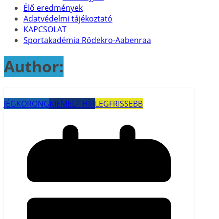
Élő eredmények
Adatvédelmi tájékoztató
KAPCSOLAT
Sportakadémia Rödekro-Aabenraa
Author:
JÉGKORONG
KIEMELT HÍR
LEGFRISSEBB