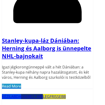
Stanley-kupa-láz Dániában:
Herning és Aalborg is ünnepelte
NHL-bajnokait
Igazi jégkorongünneppé vált a hét Dániában: a
Stanley-kupa néhány napra hazalátogatott, és két
város, Herning és Aalborg szurkolói is testközelből
Read More
KÉZILABDA
KIEMELT HÍR
LEGFRISSEBB