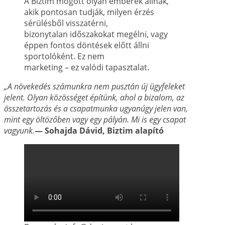
A Biztim mögött olyan emberek állnak,
akik pontosan tudják, milyen érzés
sérülésből visszatérni,
bizonytalan időszakokat megélni, vagy
éppen fontos döntések előtt állni
sportolóként. Ez nem
marketing – ez valódi tapasztalat.
„A növekedés számunkra nem pusztán új ügyfeleket
jelent. Olyan közösséget építünk, ahol a
bizalom, az
összetartozás és a csapatmunka ugyanúgy jelen van,
mint egy öltözőben vagy
egy pályán. Mi is egy csapat
vagyunk.
— Sohajda Dávid, Biztim alapító