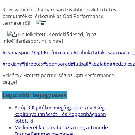
Kövess minket, hamarosan további részletekkel és
bemutatókkal érkezünk az Opti Performance
termékeiről!
Ha felkeltettük érdeklődésed, írj az
info@daniasport.hu címre!
#Daniasport
#OptiPerformance
#Tabula1
#taktika
#coachin
#reklám
#hirdetés
#sponsored
#futball
#kézilabda
#edzőiesz
Reklám / Fizetett partnerség az Opti Performance
céggel
Legutóbbi bejegyzések
Az új FCK-játékos megfogadta szövetségi
kapitánya tanácsát – és Koppenhágában
kötött ki
Mellméret körüli vita rázta meg a Tour de
France Femmes mezőnyét