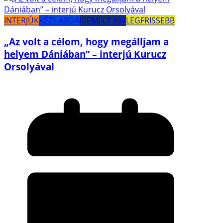
INTERJÚK
KÉZILABDA
KIEMELT HÍR
LEGFRISSEBB
„Az volt a célom, hogy megálljam a
helyem Dániában” – interjú Kurucz
Orsolyával