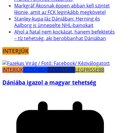
Markgráf Ákosnak éppen abban kell szintet
lépnie, amit az FCK leginkább megkövetel
Stanley-kupa-láz Dániában: Herning és
Aalborg is ünnepelte NHL-bajnokait
Ahol a fiatal nem kockázat, hanem befektetés
– tíz tehetség, aki berobbanhat Dániában
INTERJÚK
INTERJÚK
KÉZILABDA
KIEMELT HÍR
LEGFRISSEBB
Dániába igazol a magyar tehetség