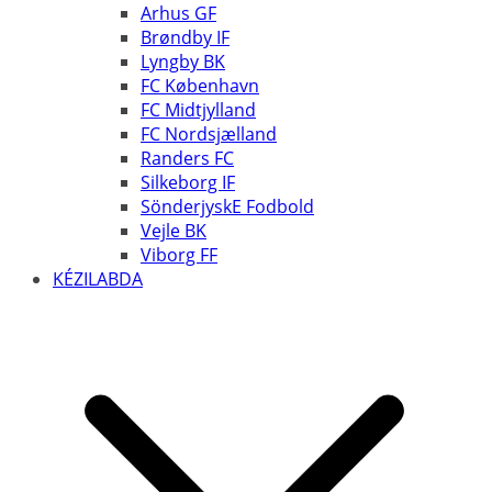
Arhus GF
Brøndby IF
Lyngby BK
FC København
FC Midtjylland
FC Nordsjælland
Randers FC
Silkeborg IF
SönderjyskE Fodbold
Vejle BK
Viborg FF
KÉZILABDA