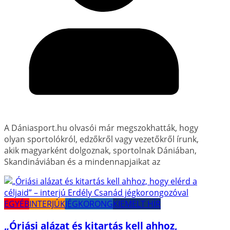
A Dániasport.hu olvasói már megszokhatták, hogy
olyan sportolókról, edzőkről vagy vezetőkről írunk,
akik magyarként dolgoznak, sportolnak Dániában,
Skandináviában és a mindennapjaikat az
EGYÉB
INTERJÚK
JÉGKORONG
KIEMELT HÍR
„Óriási alázat és kitartás kell ahhoz,