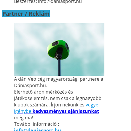
Beszerzés: info@daniasport.hu
Partner / Reklám
A dán Veo cég magyarországi partnere a
Dániasport.hu.
Elérhető áron mérkőzés és
játékoselemzés, nem csak a legnagyobb
klubok számára. Írjon nekünk és
vegye
igénybe
kedvezményes ajánlatunkat
még ma!
További információ :
info@daniasport.hu