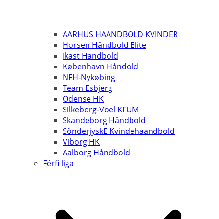
AARHUS HAANDBOLD KVINDER
Horsen Håndbold Elite
Ikast Handbold
København Håndold
NFH-Nykøbing
Team Esbjerg
Odense HK
Silkeborg-Voel KFUM
Skandeborg Håndbold
SönderjyskE Kvindehaandbold
Viborg HK
Aalborg Håndbold
Férfi liga