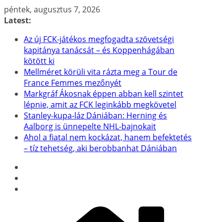
Skip
péntek, augusztus 7, 2026
to
Latest:
content
Az új FCK-játékos megfogadta szövetségi
kapitánya tanácsát – és Koppenhágában
kötött ki
Mellméret körüli vita rázta meg a Tour de
France Femmes mezőnyét
Markgráf Ákosnak éppen abban kell szintet
lépnie, amit az FCK leginkább megkövetel
Stanley-kupa-láz Dániában: Herning és
Aalborg is ünnepelte NHL-bajnokait
Ahol a fiatal nem kockázat, hanem befektetés
– tíz tehetség, aki berobbanhat Dániában