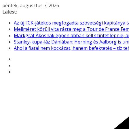
Skip
péntek, augusztus 7, 2026
to
Latest:
content
Az új FCK-játékos megfogadta szövetségi kapitánya 
Mellméret körüli vita rázta meg a Tour de France F
Markgráf Ákosnak éppen abban kell szintet lépnie, 
Stanley-kupa-láz Dániában: Herning és Aalborg is ü
Ahol a fiatal nem kockázat, hanem befektetés – tíz 