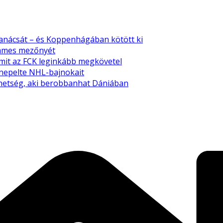
tanácsát – és Koppenhágában kötött ki
emmes mezőnyét
amit az FCK leginkább megkövetel
nnepelte NHL-bajnokait
tehetség, aki berobbanhat Dániában