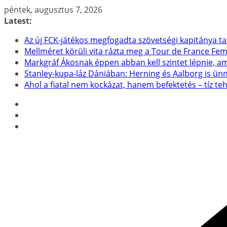
Skip
péntek, augusztus 7, 2026
to
Latest:
content
Az új FCK-játékos megfogadta szövetségi kapitánya t
Mellméret körüli vita rázta meg a Tour de France F
Markgráf Ákosnak éppen abban kell szintet lépnie, a
Stanley-kupa-láz Dániában: Herning és Aalborg is ün
Ahol a fiatal nem kockázat, hanem befektetés – tíz t