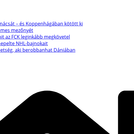
anácsát – és Koppenhágában kötött ki
emmes mezőnyét
mit az FCK leginkább megkövetel
nepelte NHL-bajnokait
ehetség, aki berobbanhat Dániában