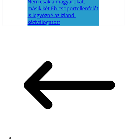
Nem csak a magyarokat,
másik két Eb-csoportellenfelét
is legyőzné az izlandi
kéziválogatott