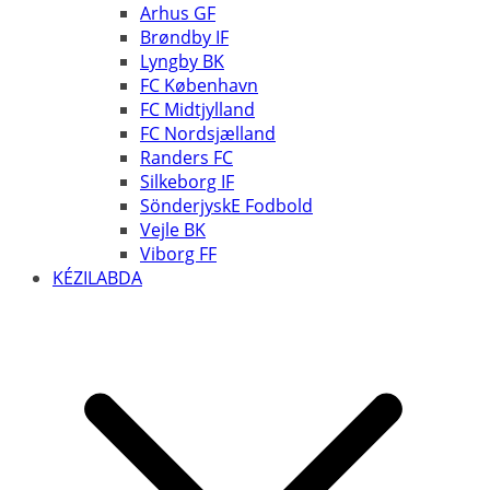
Arhus GF
Brøndby IF
Lyngby BK
FC København
FC Midtjylland
FC Nordsjælland
Randers FC
Silkeborg IF
SönderjyskE Fodbold
Vejle BK
Viborg FF
KÉZILABDA