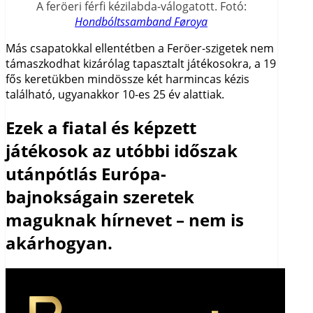
A feröeri férfi kézilabda-válogatott. Fotó:
Hondbóltssamband Føroya
Más csapatokkal ellentétben a Feröer-szigetek nem
támaszkodhat kizárólag tapasztalt játékosokra, a 19
fős keretükben mindössze két harmincas kézis
található, ugyanakkor 10-es 25 év alattiak.
Ezek a fiatal és képzett
játékosok az utóbbi időszak
utánpótlás Európa-
bajnokságain szeretek
maguknak hírnevet – nem is
akárhogyan.