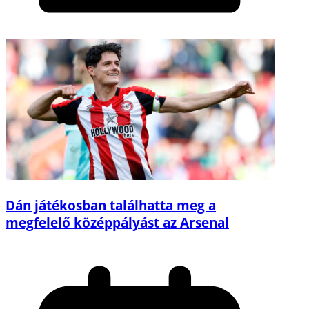
Dán játékosban találhatta meg a
megfelelő középpályást az Arsenal