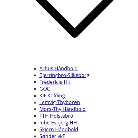
Arhus Håndbold
Bjerringbro-Silkeborg
Fredericia HK
GOG
KIF Kolding
Lemvig-Thyborøn
Mors-Thy Håndbold
TTH Holstebro
Ribe-Esbjerg HH
Skjern Håndbold
SønderjykE