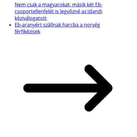
Nem csak a magyarokat, másik két Eb-
csoportellenfelét is legyőzné az izlandi
kéziválogatott
Eb-aranyért szállnak harcba a norvég
férfikézisek