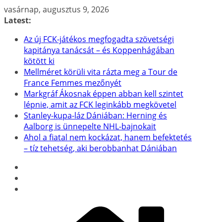
Skip
vasárnap, augusztus 9, 2026
to
Latest:
content
Az új FCK-játékos megfogadta szövetségi
kapitánya tanácsát – és Koppenhágában
kötött ki
Mellméret körüli vita rázta meg a Tour de
France Femmes mezőnyét
Markgráf Ákosnak éppen abban kell szintet
lépnie, amit az FCK leginkább megkövetel
Stanley-kupa-láz Dániában: Herning és
Aalborg is ünnepelte NHL-bajnokait
Ahol a fiatal nem kockázat, hanem befektetés
– tíz tehetség, aki berobbanhat Dániában