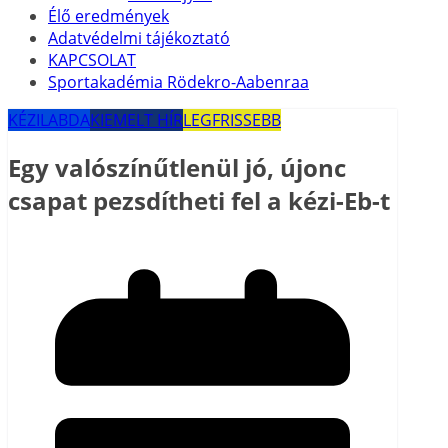
Élő eredmények
Adatvédelmi tájékoztató
KAPCSOLAT
Sportakadémia Rödekro-Aabenraa
KÉZILABDA
KIEMELT HÍR
LEGFRISSEBB
Egy valószínűtlenül jó, újonc
csapat pezsdítheti fel a kézi-Eb-t