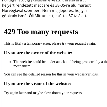
Portugáliától, így teljesen elkészült erejével a 7.
helyért rendezett meccsre és 38-35-re alulmaradt
Norvégiával szemben. Nem meglepetés, hogy a
gólkirály ismét Óli Mittún lett, ezúttal 87 találattal.