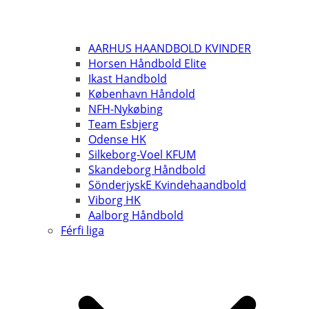
AARHUS HAANDBOLD KVINDER
Horsen Håndbold Elite
Ikast Handbold
København Håndold
NFH-Nykøbing
Team Esbjerg
Odense HK
Silkeborg-Voel KFUM
Skandeborg Håndbold
SönderjyskE Kvindehaandbold
Viborg HK
Aalborg Håndbold
Férfi liga