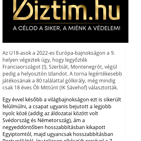
Az U18-asok a 2022-es Európa-bajnokságon a 9.
helyen végeztek úgy, hogy legyőzték
Franciaországot (!), Szerbiát, Montenegrót, végül
pedig a helyosztón Izlandot. A torna legértékesebb
játékosának a 80 találattal gólkirály, még mindig
csak 18 éves Óli Mittúnt (IK Sävehof) választották.
Egy évvel később a világbajnokságon ezt is sikerült
felülmúlni, a csapat ugyanis bejutott a legjobb
nyolc közé (addig az áldozatai között volt
Svédország és Németország), ám a
negyeddöntőben hosszabbításban kikapott
Egyiptomtól, majd ugyancsak hosszabbításban