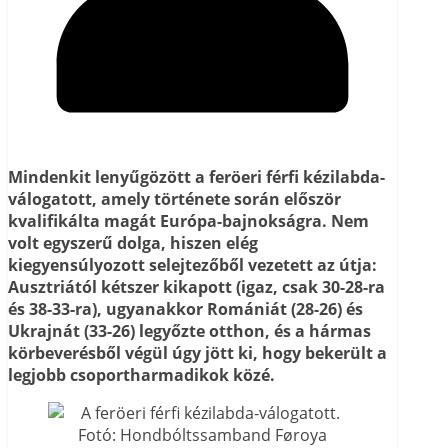
Mindenkit lenyűgözött a feröeri férfi kézilabda-
válogatott, amely története során először
kvalifikálta magát Európa-bajnokságra. Nem
volt egyszerű dolga, hiszen elég
kiegyensúlyozott selejtezőből vezetett az útja:
Ausztriától kétszer kikapott (igaz, csak 30-28-ra
és 38-33-ra), ugyanakkor Romániát (28-26) és
Ukrajnát (33-26) legyőzte otthon, és a hármas
körbeverésből végül úgy jött ki, hogy bekerült a
legjobb csoportharmadikok közé.