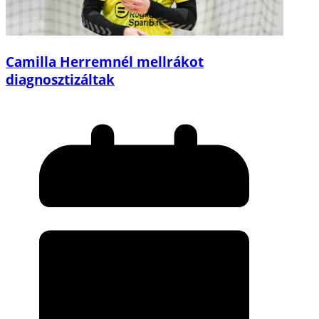
Camilla Herremnél mellrákot
diagnosztizáltak