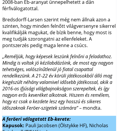
2008-ban Eb-aranyat ünnepelhetett a dán
férfiválogatottal.
Bredsdorff-Larsen szerint még nem állnak azon a
szinten, hogy minden felnőtt világversenyre sikerrel
kvalifikálják magukat, de bízik benne, hogy most is
meg tudják szorongatni az ellenfeleket. A
pontszerzés pedig maga lenne a csúcs.
„Reméljük, hogy képesek leszünk felnőni a feladathoz.
Mindig is voltak jó kézilabdázóink, de most egy nagyon
tehetséges, valószínűtlenül jó fiatal csapattal
rendelkezünk. A 21-22 év körüli játékosokból álló mag
kiegészült néhány valamivel idősebb játékossal, akik a
2016-os ifjúsági világbajnokságon szerepeltek, és így
nagyon erős keveréket alkotnak. Hiszem és remélem,
hogy ez csak a kezdete lesz egy hosszú és sikeres
időszaknak Feröer-szigetek számára”
– mondta.
A feröeri válogatott Eb-kerete:
Kapusok:
Pauli Jacobsen (Ölstykke HF), Nicholas