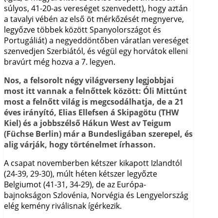
súlyos, 41-20-as vereséget szenvedett), hogy aztán
a tavalyi vébén az első öt mérkőzését megnyerve,
legyőzve többek között Spanyolországot és
Portugáliát) a negyeddöntőben váratlan vereséget
szenvedjen Szerbiától, és végül egy horvátok elleni
bravúrt még hozva a 7. legyen.
Nos, a felsorolt négy világverseny legjobbjai
most itt vannak a felnőttek között: Óli Mittúnt
most a felnőtt világ is megcsodálhatja, de a 21
éves irányító, Elias Ellefsen á Skipagötu (THW
Kiel) és a jobbszélső Hákun West av Teigum
(Füchse Berlin) már a Bundesligában szerepel, és
alig várják, hogy történelmet írhasson.
A csapat novemberben kétszer kikapott Izlandtól
(24-39, 29-30), múlt héten kétszer legyőzte
Belgiumot (41-31, 34-29), de az Európa-
bajnokságon Szlovénia, Norvégia és Lengyelország
elég kemény riválisnak ígérkezik.