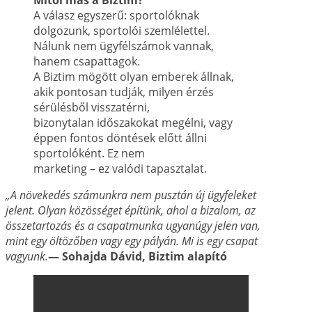
Mitől más a Biztim?
A válasz egyszerű: sportolóknak
dolgozunk, sportolói szemlélettel.
Nálunk nem ügyfélszámok vannak,
hanem csapattagok.
A Biztim mögött olyan emberek állnak,
akik pontosan tudják, milyen érzés
sérülésből visszatérni,
bizonytalan időszakokat megélni, vagy
éppen fontos döntések előtt állni
sportolóként. Ez nem
marketing – ez valódi tapasztalat.
„A növekedés számunkra nem pusztán új ügyfeleket
jelent. Olyan közösséget építünk, ahol a
bizalom, az
összetartozás és a csapatmunka ugyanúgy jelen van,
mint egy öltözőben vagy
egy pályán. Mi is egy csapat
vagyunk.
— Sohajda Dávid, Biztim alapító