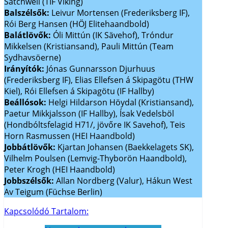
Satchwell (TIF Viking)
Balszélsők:
Leivur Mortensen (Frederiksberg IF),
Rói Berg Hansen (HÖJ Elitehaandbold)
Balátlövők:
Óli Mittún (IK Sävehof), Tróndur
Mikkelsen (Kristiansand), Pauli Mittún (Team
Sydhavsöerne)
Irányítók:
Jónas Gunnarsson Djurhuus
(Frederiksberg IF), Elias Ellefsen á Skipagötu (THW
Kiel), Rói Ellefsen á Skipagötu (IF Hallby)
Beállósok:
Helgi Hildarson Höydal (Kristiansand),
Paetur Mikkjalsson (IF Hallby), Ísak Vedelsböl
(Hondbóltsfelagid H71/, jövőre IK Savehof), Teis
Horn Rasmussen (HEI Haandbold)
Jobbátlövők:
Kjartan Johansen (Baekkelagets SK),
Vilhelm Poulsen (Lemvig-Thyborön Haandbold),
Peter Krogh (HEI Haandbold)
Jobbszélsők:
Allan Nordberg (Valur), Hákun West
Av Teigum (Füchse Berlin)
Kapcsolódó Tartalom: