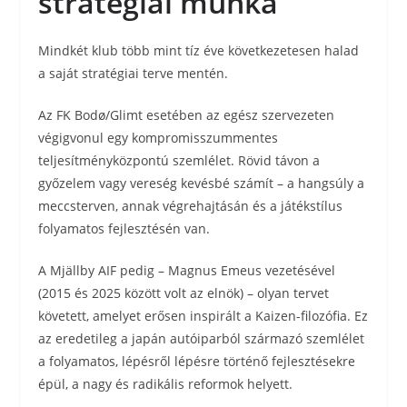
stratégiai munka
Mindkét klub több mint tíz éve következetesen halad
a saját stratégiai terve mentén.
Az FK Bodø/Glimt esetében az egész szervezeten
végigvonul egy kompromisszummentes
teljesítményközpontú szemlélet. Rövid távon a
győzelem vagy vereség kevésbé számít – a hangsúly a
meccsterven, annak végrehajtásán és a játékstílus
folyamatos fejlesztésén van.
A Mjällby AIF pedig – Magnus Emeus vezetésével
(2015 és 2025 között volt az elnök) – olyan tervet
követett, amelyet erősen inspirált a Kaizen-filozófia. Ez
az eredetileg a japán autóiparból származó szemlélet
a folyamatos, lépésről lépésre történő fejlesztésekre
épül, a nagy és radikális reformok helyett.