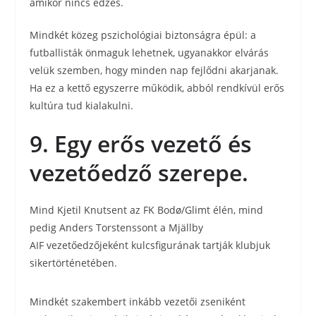
amikor nincs edzés.
Mindkét közeg pszichológiai biztonságra épül: a
futballisták önmaguk lehetnek, ugyanakkor elvárás
velük szemben, hogy minden nap fejlődni akarjanak.
Ha ez a kettő egyszerre működik, abból rendkívül erős
kultúra tud kialakulni.
9. Egy erős vezető és
vezetőedző szerepe.
Mind Kjetil Knutsent az FK Bodø/Glimt élén, mind
pedig Anders Torstenssont a Mjällby
AIF vezetőedzőjeként kulcsfigurának tartják klubjuk
sikertörténetében.
Mindkét szakembert inkább vezetői zseniként