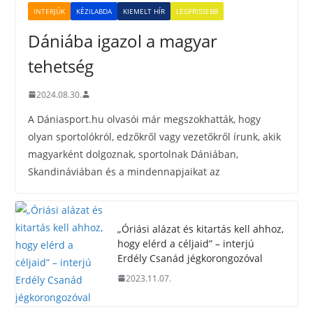
INTERJÚK
KÉZILABDA
KIEMELT HÍR
LEGFRISSEBB
Dániába igazol a magyar
tehetség
2024.08.30.
A Dániasport.hu olvasói már megszokhatták, hogy
olyan sportolókról, edzőkről vagy vezetőkről írunk, akik
magyarként dolgoznak, sportolnak Dániában,
Skandináviában és a mindennapjaikat az
„Óriási alázat és kitartás kell ahhoz,
hogy elérd a céljaid” – interjú
Erdély Csanád jégkorongozóval
2023.11.07.