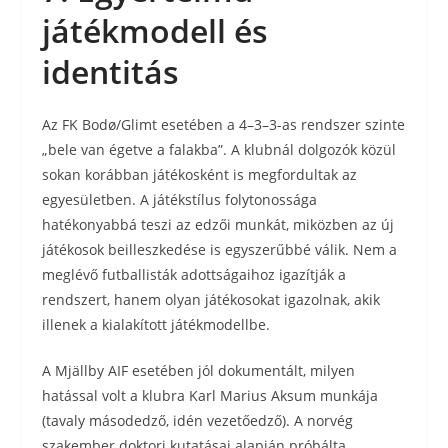
játékmodell és
identitás
Az FK Bodø/Glimt esetében a 4–3–3-as rendszer szinte
„bele van égetve a falakba”. A klubnál dolgozók közül
sokan korábban játékosként is megfordultak az
egyesületben. A játékstílus folytonossága
hatékonyabbá teszi az edzői munkát, miközben az új
játékosok beilleszkedése is egyszerűbbé válik. Nem a
meglévő futballisták adottságaihoz igazítják a
rendszert, hanem olyan játékosokat igazolnak, akik
illenek a kialakított játékmodellbe.
A Mjällby AIF esetében jól dokumentált, milyen
hatással volt a klubra Karl Marius Aksum munkája
(tavaly másodedző, idén vezetőedző). A norvég
szakember doktori kutatásai alapján próbálta