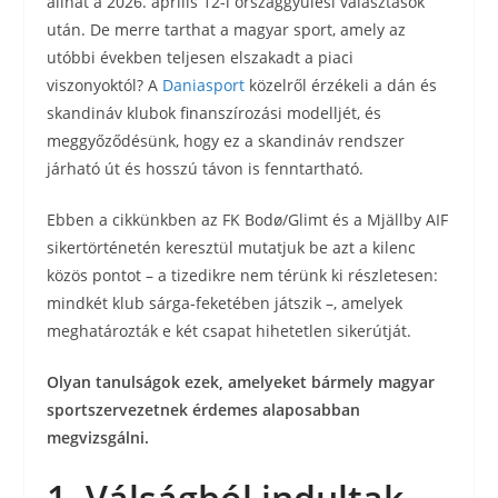
állhat a 2026. április 12-i országgyűlési választások
után. De merre tarthat a magyar sport, amely az
utóbbi években teljesen elszakadt a piaci
viszonyoktól? A
Daniasport
közelről érzékeli a dán és
skandináv klubok finanszírozási modelljét, és
meggyőződésünk, hogy ez a skandináv rendszer
járható út és hosszú távon is fenntartható.
Ebben a cikkünkben az FK Bodø/Glimt és a Mjällby AIF
sikertörténetén keresztül mutatjuk be azt a kilenc
közös pontot – a tizedikre nem térünk ki részletesen:
mindkét klub sárga-feketében játszik –, amelyek
meghatározták e két csapat hihetetlen sikerútját.
Olyan tanulságok ezek, amelyeket bármely magyar
sportszervezetnek érdemes alaposabban
megvizsgálni.
1. Válságból indultak