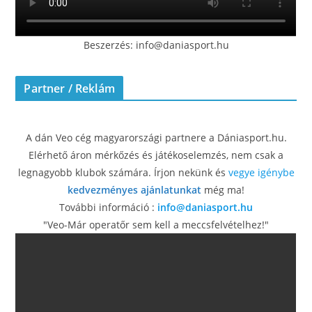
Beszerzés: info@daniasport.hu
Partner / Reklám
A dán Veo cég magyarországi partnere a Dániasport.hu.
Elérhető áron mérkőzés és játékoselemzés, nem csak a
legnagyobb klubok számára. Írjon nekünk és
vegye igénybe
kedvezményes ajánlatunkat
még ma!
További információ :
info@daniasport.hu
"Veo-Már operatőr sem kell a meccsfelvételhez!"