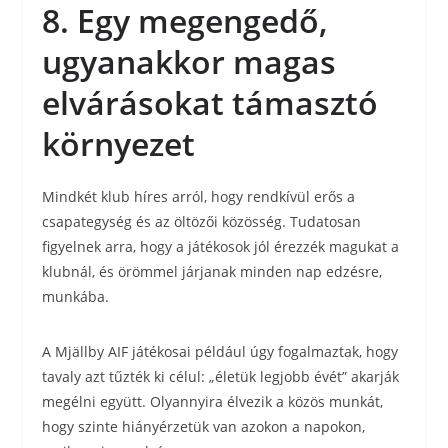
8. Egy megengedő,
ugyanakkor magas
elvárásokat támasztó
környezet
Mindkét klub híres arról, hogy rendkívül erős a
csapategység és az öltözői közösség. Tudatosan
figyelnek arra, hogy a játékosok jól érezzék magukat a
klubnál, és örömmel járjanak minden nap edzésre,
munkába.
A Mjällby AIF játékosai például úgy fogalmaztak, hogy
tavaly azt tűzték ki célul: „életük legjobb évét” akarják
megélni együtt. Olyannyira élvezik a közös munkát,
hogy szinte hiányérzetük van azokon a napokon,