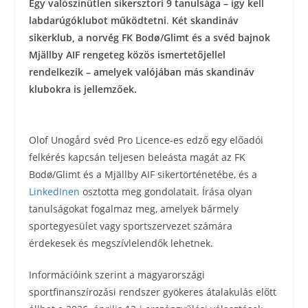
Egy valószínűtlen sikersztori 9 tanulsága – így kell
labdarúgóklubot működtetni
.
Két skandináv
sikerklub, a norvég FK Bodø/Glimt és a svéd bajnok
Mjällby AIF rengeteg közös ismertetőjellel
rendelkezik – amelyek valójában más skandináv
klubokra is jellemzőek.
Olof Unogård svéd Pro Licence-es edző egy előadói
felkérés kapcsán teljesen beleásta magát az FK
Bodø/Glimt és a Mjällby AIF sikertörténetébe, és a
LinkedInen
osztotta meg gondolatait. Írása olyan
tanulságokat fogalmaz meg, amelyek bármely
sportegyesület vagy sportszervezet számára
érdekesek és megszívlelendők lehetnek.
Információink szerint a magyarországi
sportfinanszírozási rendszer gyökeres átalakulás előtt