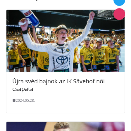
Újra svéd bajnok az IK Sävehof női
csapata
2024.05.28.