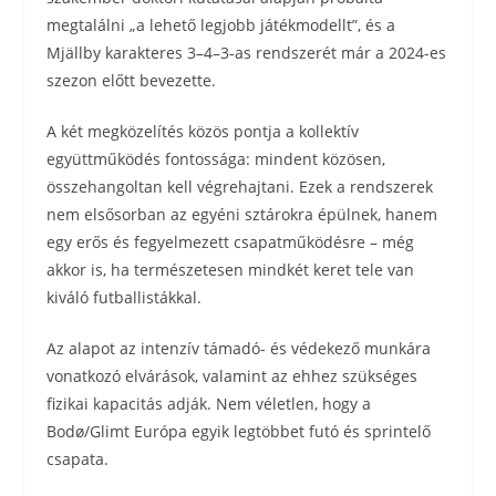
megtalálni „a lehető legjobb játékmodellt”, és a
Mjällby karakteres 3–4–3-as rendszerét már a 2024-es
szezon előtt bevezette.
A két megközelítés közös pontja a kollektív
együttműködés fontossága: mindent közösen,
összehangoltan kell végrehajtani. Ezek a rendszerek
nem elsősorban az egyéni sztárokra épülnek, hanem
egy erős és fegyelmezett csapatműködésre – még
akkor is, ha természetesen mindkét keret tele van
kiváló futballistákkal.
Az alapot az intenzív támadó- és védekező munkára
vonatkozó elvárások, valamint az ehhez szükséges
fizikai kapacitás adják. Nem véletlen, hogy a
Bodø/Glimt Európa egyik legtöbbet futó és sprintelő
csapata.