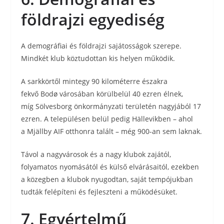
földrajzi egyediség
A demográfiai és földrajzi sajátosságok szerepe.
Mindkét klub köztudottan kis helyen működik.
A sarkkörtől mintegy 90 kilométerre északra
fekvő Bodø városában körülbelül 40 ezren élnek,
míg Sölvesborg önkormányzati területén nagyjából 17
ezren. A településen belül pedig Hällevikben – ahol
a Mjällby AIF otthonra talált – még 900-an sem laknak.
Távol a nagyvárosok és a nagy klubok zajától,
folyamatos nyomásától és külső elvárásaitól, ezekben
a közegben a klubok nyugodtan, saját tempójukban
tudták felépíteni és fejleszteni a működésüket.
7. Egyértelmű