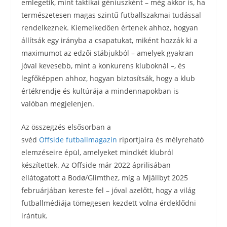
emlegetik, mint taktikai géniuszként – még akkor is, ha
természetesen magas szintű futballszakmai tudással
rendelkeznek. Kiemelkedően értenek ahhoz, hogyan
állítsák egy irányba a csapatukat, miként hozzák ki a
maximumot az edzői stábjukból – amelyek gyakran
jóval kevesebb, mint a konkurens kluboknál –, és
legfőképpen ahhoz, hogyan biztosítsák, hogy a klub
értékrendje és kultúrája a mindennapokban is
valóban megjelenjen.
Az összegzés elsősorban a
svéd
Offside futballmagazin
riportjaira és mélyreható
elemzéseire épül, amelyeket mindkét klubról
készítettek. Az Offside már 2022 áprilisában
ellátogatott a Bodø/Glimthez, míg a Mjällbyt 2025
februárjában kereste fel – jóval azelőtt, hogy a világ
futballmédiája tömegesen kezdett volna érdeklődni
irántuk.