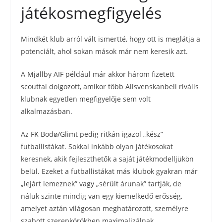
játékosmegfigyelés
Mindkét klub arról vált ismertté, hogy ott is meglátja a
potenciált, ahol sokan mások már nem keresik azt.
A Mjällby AIF például már akkor három fizetett
scouttal dolgozott, amikor több Allsvenskanbeli rivális
klubnak egyetlen megfigyelője sem volt
alkalmazásban.
Az FK Bodø/Glimt pedig ritkán igazol „kész”
futballistákat. Sokkal inkább olyan játékosokat
keresnek, akik fejleszthetők a saját játékmodelljükön
belül. Ezeket a futballistákat más klubok gyakran már
„lejárt lemeznek” vagy „sérült árunak” tartják, de
náluk szinte mindig van egy kiemelkedő erősség,
amelyet aztán világosan meghatározott, személyre
szabott szerepkörökben maximalizálnak.