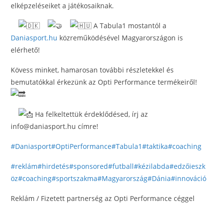
elképzeléseiket a játékosaiknak.
A Tabula1 mostantól a
Daniasport.hu
közreműködésével Magyarországon is
elérhető!
Kövess minket, hamarosan további részletekkel és
bemutatókkal érkezünk az Opti Performance termékeiről!
Ha felkeltettük érdeklődésed, írj az
info@daniasport.hu címre!
#Daniasport
#OptiPerformance
#Tabula1
#taktika
#coaching
#reklám
#hirdetés
#sponsored
#futball
#kézilabda
#edzőieszk
öz
#coaching
#sportszakma
#Magyarország
#Dánia
#innováció
Reklám / Fizetett partnerség az Opti Performance céggel