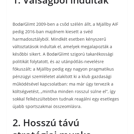
Bodø/Glimt 2009-ben a csőd szélén állt, a Mjällby AIF
pedig 2016-ban majdnem kiesett a svéd
harmadosztályból. Mindkét esetben kényszerű
változtatások indultak el, amelyek megalapozták a
későbbi sikert. A Bodø/Glimt szigorú takarékossági
politikát folytatott, és az utánpótlás-nevelésre
fókuszált; a Mjällby pedig egy nagyon pragmatikus
pénzügyi szemléletet alakított ki a klub gazdasági
működésével kapcsolatban: ma már úgy tervezik a
költségvetést, „mintha minden rosszul sülne el”, így
sokkal felkészültebben tudnak reagálni egy esetleges
újabb sportszakmai összeomlásra.
2. Hosszú távú