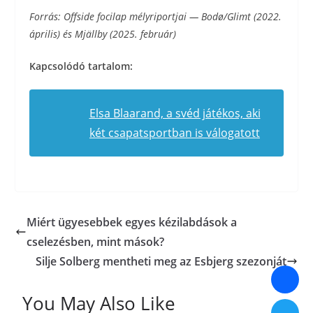
Forrás: Offside focilap mélyriportjai — Bodø/Glimt (2022.
április) és Mjällby (2025. február)
Kapcsolódó tartalom:
Elsa Blaarand, a svéd játékos, aki
két csapatsportban is válogatott
Miért ügyesebbek egyes kézilabdások a
cselezésben, mint mások?
Silje Solberg mentheti meg az Esbjerg szezonját
You May Also Like