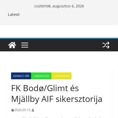
Skip
csütörtök, augusztus 6, 2026
to
Latest:
content
KIEMELT HÍR
LABDARÚGÁS
LEGFRISSEBB
FK Bodø/Glimt és
Mjällby AIF sikersztorija
2026.05.15.