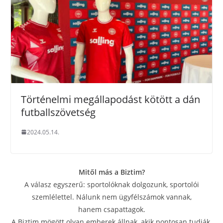
Történelmi megállapodást kötött a dán
futballszövetség
2024.05.14.
Mitől más a Biztim?
A válasz egyszerű: sportolóknak dolgozunk, sportolói
szemlélettel. Nálunk nem ügyfélszámok vannak,
hanem csapattagok.
A Biztim mögött olyan emberek állnak, akik pontosan tudják,