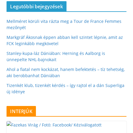
Legutóbbi bejegyzések
Mellméret körüli vita rázta meg a Tour de France Femmes
mezőnyét
Markgráf Ákosnak éppen abban kell szintet lépnie, amit az
FCK leginkább megkövetel
Stanley-kupa-láz Dániában: Herning és Aalborg is
ünnepelte NHL-bajnokait
Ahol a fiatal nem kockázat, hanem befektetés – tíz tehetség,
aki berobbanhat Dániában
Tizenkét klub, tizenkét kérdés – így rajtol el a dán Superliga
új idénye
INTERJÚK