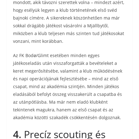
mondott, akik távozni szerettek volna – mindezt azért,
hogy esélyük legyen a klub történetének első svéd
bajnoki címére. A sikereknek köszönhetően ma már
sokkal drágább játékost vásárolni a Mjällbytől,
miközben a klub teljesen más szinten tud játékosokat
vonzani, mint korábban.
Az FK Bodø/Glimt esetében minden egyes
játékoseladás után visszaforgatták a bevételeket a
keret megerősítésébe, valamint a klub működésének
és napi operációjának fejlesztésébe – mind az első
csapat, mind az akadémia szintjén. Minden játékos
eladásából befolyt összeg visszakerült a csapatba és
az utánpótlásba. Ma már nem eladó klubként
tekintenek magukra, hanem az első csapat és az
akadémia közötti szakadék csökkentésén dolgoznak.
4.
Precíz scouting és