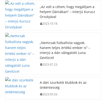
„Az volt a célom, hogy megálljam a
helyem Dániában” – interjú Kurucz
Orsolyával
2023.10.18.
„Nemcsak futballista vagyok,
hanem teljes értékű ember is” –
interjú a dán válogatott Luna
Gevitzcel
2023.07.23.
A dán szurkolói klubbok és az
önkéntesség
2023.05.03.