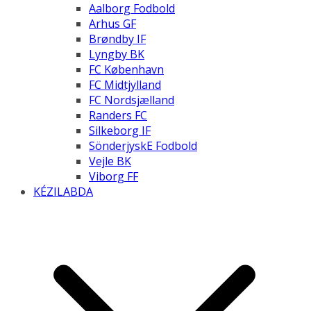
Aalborg Fodbold
Arhus GF
Brøndby IF
Lyngby BK
FC København
FC Midtjylland
FC Nordsjælland
Randers FC
Silkeborg IF
SönderjyskE Fodbold
Vejle BK
Viborg FF
KÉZILABDA