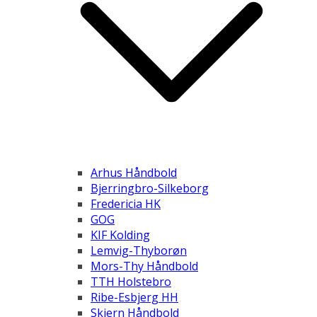
Arhus Håndbold
Bjerringbro-Silkeborg
Fredericia HK
GOG
KIF Kolding
Lemvig-Thyborøn
Mors-Thy Håndbold
TTH Holstebro
Ribe-Esbjerg HH
Skjern Håndbold