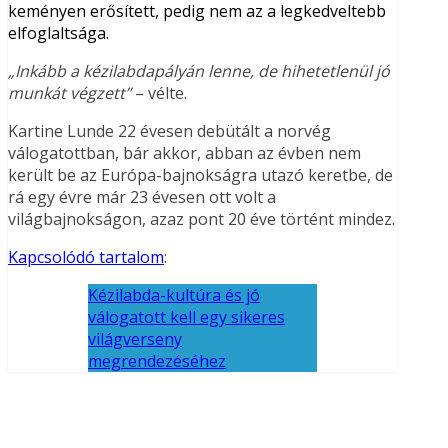
keményen erősített, pedig nem az a legkedveltebb
elfoglaltsága.
„Inkább a kézilabdapályán lenne, de hihetetlenül jó
munkát végzett”
– vélte.
Kartine Lunde 22 évesen debütált a norvég
válogatottban, bár akkor, abban az évben nem
került be az Európa-bajnokságra utazó keretbe, de
rá egy évre már 23 évesen ott volt a
világbajnokságon, azaz pont 20 éve történt mindez.
Kapcsolódó tartalom
:
Kézilabda-kultúra és jó
válogatott kell egy sikeres
világverseny
megrendezéséhez