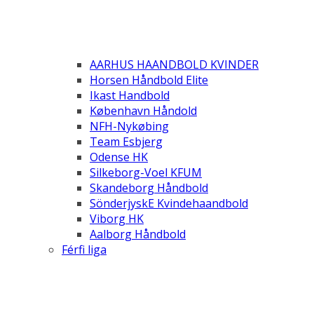
AARHUS HAANDBOLD KVINDER
Horsen Håndbold Elite
Ikast Handbold
København Håndold
NFH-Nykøbing
Team Esbjerg
Odense HK
Silkeborg-Voel KFUM
Skandeborg Håndbold
SönderjyskE Kvindehaandbold
Viborg HK
Aalborg Håndbold
Férfi liga