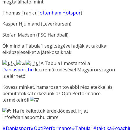
megtalálható, mint:
Thomas Frank (
Tottenham Hotspur
)
Kasper Hjulmand (Leverkursen)
Stefan Madsen (PSG Handball)
Ők mind a Tabula1 segítségével adják át taktikai
elképzeléseiket a játékosaiknak.
A Tabula1 mostantól a
Daniasport.hu
közreműködésével Magyarországon
is elérhető!
Kövess minket, hamarosan további részletekkel és
bemutatókkal érkezünk az Opti Performance
termékeiről!
Ha felkeltettük érdeklődésed, írj az
info@daniasport.hu címre!
#Daniasport
#OptiPerformance
#Tabula1
#taktika
#coachi