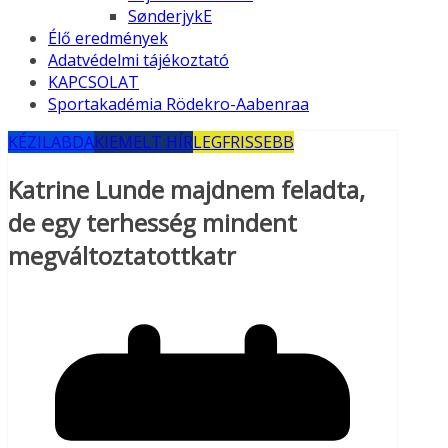
SønderjykE
Élő eredmények
Adatvédelmi tájékoztató
KAPCSOLAT
Sportakadémia Rödekro-Aabenraa
KÉZILABDA
KIEMELT HÍR
LEGFRISSEBB
Katrine Lunde majdnem feladta,
de egy terhesség mindent
megváltoztatottkatr