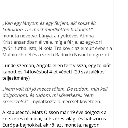
„Van egy lányom és egy férjem, aki sokat élt
külföldön. De most mindketten boldogok”
–
mondta nevetve. Lánya, a nyolcéves Athina
Kristiansandban él vele, míg a férje, az egykori
győri futballista, Nikola Trajkovic az elmúlt évben a
Malmö FF-nél és a szerb Radnicki Nisnél dolgozott.
Lunde szerdán, Angola ellen tért vissza, egy félidőt
kapott és 14 lövésből 4-et védett (29 százalékos
teljesítmény).
„Nem volt túl jó meccs tőlem. De tudom, min kell
dolgoznom, és tudom, mi következik. Nem
stresszelek”
– nyilatkozta a meccset követően.
A kapusedző, Mats Olsson már 19 éve dolgozik a
kétszeres olimpiai, kétszeres világ- és hatszoros
Európa-bajnokkal, akiről azt mondta, nagyon