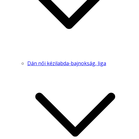
Dán női kézilabda-bajnokság, liga