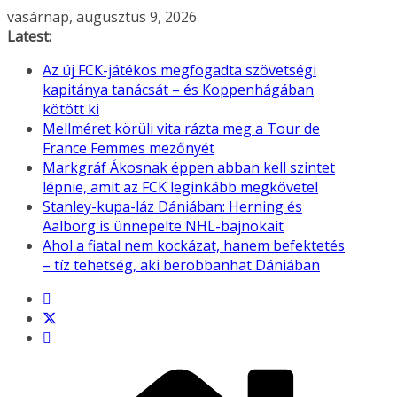
Skip
vasárnap, augusztus 9, 2026
to
Latest:
content
Az új FCK-játékos megfogadta szövetségi
kapitánya tanácsát – és Koppenhágában
kötött ki
Mellméret körüli vita rázta meg a Tour de
France Femmes mezőnyét
Markgráf Ákosnak éppen abban kell szintet
lépnie, amit az FCK leginkább megkövetel
Stanley-kupa-láz Dániában: Herning és
Aalborg is ünnepelte NHL-bajnokait
Ahol a fiatal nem kockázat, hanem befektetés
– tíz tehetség, aki berobbanhat Dániában