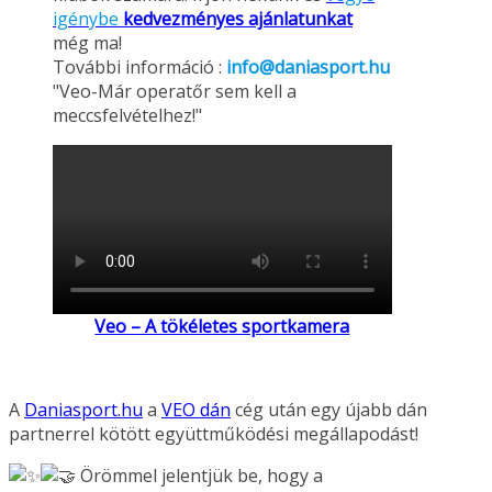
igénybe
kedvezményes ajánlatunkat
még ma!
További információ :
info@daniasport.hu
"Veo-Már operatőr sem kell a
meccsfelvételhez!"
Veo – A tökéletes sportkamera
A
Daniasport.hu
a
VEO dán
cég után egy újabb dán
partnerrel kötött együttműködési megállapodást!
Örömmel jelentjük be, hogy a