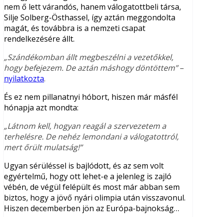
nem ő lett várandós, hanem válogatottbeli társa,
Silje Solberg-Östhassel, így aztán meggondolta
magát, és továbbra is a nemzeti csapat
rendelkezésére állt.
„Szándékomban állt megbeszélni a vezetőkkel,
hogy befejezem. De aztán máshogy döntöttem”
–
nyilatkozta
.
És ez nem pillanatnyi hóbort, hiszen már másfél
hónapja azt mondta:
„Látnom kell, hogyan reagál a szervezetem a
terhelésre. De nehéz lemondani a válogatottról,
mert őrült mulatság!”
Ugyan sérüléssel is bajlódott, és az sem volt
egyértelmű, hogy ott lehet-e a jelenleg is zajló
vébén, de végül felépült és most már abban sem
biztos, hogy a jövő nyári olimpia után visszavonul.
Hiszen decemberben jön az Európa-bajnokság…