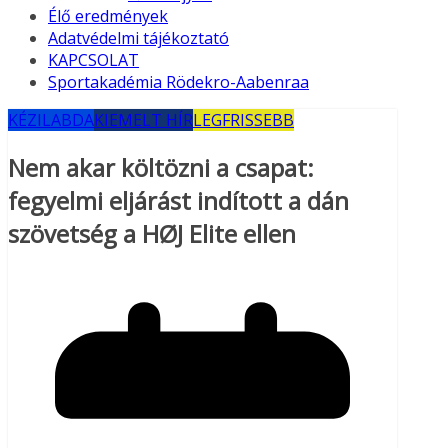
Élő eredmények
Adatvédelmi tájékoztató
KAPCSOLAT
Sportakadémia Rödekro-Aabenraa
KÉZILABDA
KIEMELT HÍR
LEGFRISSEBB
Nem akar költözni a csapat:
fegyelmi eljárást indított a dán
szövetség a HØJ Elite ellen