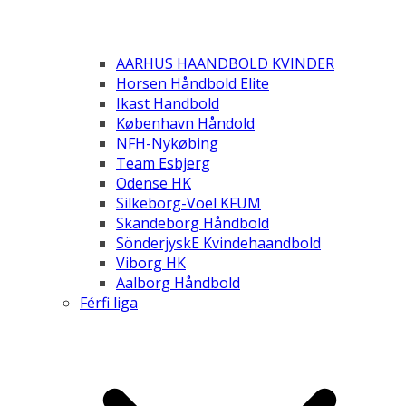
AARHUS HAANDBOLD KVINDER
Horsen Håndbold Elite
Ikast Handbold
København Håndold
NFH-Nykøbing
Team Esbjerg
Odense HK
Silkeborg-Voel KFUM
Skandeborg Håndbold
SönderjyskE Kvindehaandbold
Viborg HK
Aalborg Håndbold
Férfi liga