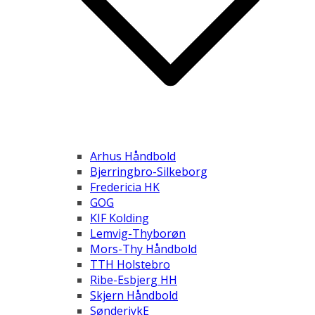
Arhus Håndbold
Bjerringbro-Silkeborg
Fredericia HK
GOG
KIF Kolding
Lemvig-Thyborøn
Mors-Thy Håndbold
TTH Holstebro
Ribe-Esbjerg HH
Skjern Håndbold
SønderjykE