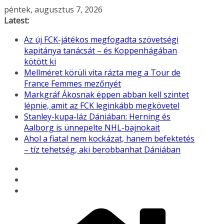
Skip
péntek, augusztus 7, 2026
to
Latest:
content
Az új FCK-játékos megfogadta szövetségi
kapitánya tanácsát – és Koppenhágában
kötött ki
Mellméret körüli vita rázta meg a Tour de
France Femmes mezőnyét
Markgráf Ákosnak éppen abban kell szintet
lépnie, amit az FCK leginkább megkövetel
Stanley-kupa-láz Dániában: Herning és
Aalborg is ünnepelte NHL-bajnokait
Ahol a fiatal nem kockázat, hanem befektetés
– tíz tehetség, aki berobbanhat Dániában