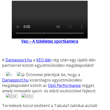
Veo – A tökéletes sportkamera
A
Daniasport.hu
a
VEO dán
cég után egy újabb dán
partnerrel kötött együttműködési megállapodást!
Örömmel jelentjük be, hogy a
Daniasport.hu
kizárólagos együttműködési
megállapodást kötött az
Opti Performance
céggel,
amely innovatív sport- és edzői eszközöket fejleszt.
Termékeik közül elsőként a Tabula1 taktikai asztalt