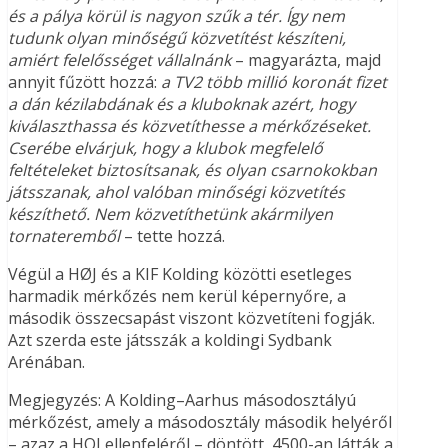
és a pálya körül is nagyon szűk a tér. Így nem
tudunk olyan minőségű közvetítést készíteni,
amiért felelősséget vállalnánk
– magyarázta, majd
annyit fűzött hozzá:
a TV2 több millió koronát fizet
a dán kézilabdának és a kluboknak azért, hogy
kiválaszthassa és közvetíthesse a mérkőzéseket.
Cserébe elvárjuk, hogy a klubok megfelelő
feltételeket biztosítsanak, és olyan csarnokokban
játsszanak, ahol valóban minőségi közvetítés
készíthető. Nem közvetíthetünk akármilyen
tornateremből
– tette hozzá.
Végül a HØJ és a KIF Kolding közötti esetleges
harmadik mérkőzés nem kerül képernyőre, a
második összecsapást viszont közvetíteni fogják.
Azt szerda este játsszák a koldingi Sydbank
Arénában.
Megjegyzés: A Kolding–Aarhus másodosztályú
mérkőzést, amely a másodosztály második helyéről
– azaz a HOJ ellenfeléről – döntött, 4500-an látták a