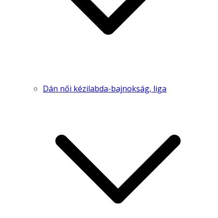
Dán női kézilabda-bajnokság, liga