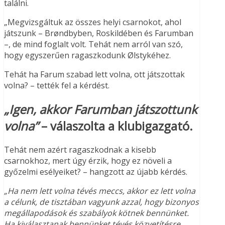
találni.
„Megvizsgáltuk az összes helyi csarnokot, ahol
játszunk – Brøndbyben, Roskildében és Farumban
–, de mind foglalt volt. Tehát nem arról van szó,
hogy egyszerűen ragaszkodunk Ølstykéhez.
Tehát ha Farum szabad lett volna, ott játszottak
volna? – tették fel a kérdést.
„Igen, akkor Farumban játszottunk
volna”
– válaszolta a klubigazgató.
Tehát nem azért ragaszkodnak a kisebb
csarnokhoz, mert úgy érzik, hogy ez növeli a
győzelmi esélyeiket? – hangzott az újabb kérdés.
„Ha nem lett volna tévés meccs, akkor ez lett volna
a célunk, de tisztában vagyunk azzal, hogy bizonyos
megállapodások és szabályok kötnek bennünket.
Ha kiválasztanak bennünket tévés közvetítésre,