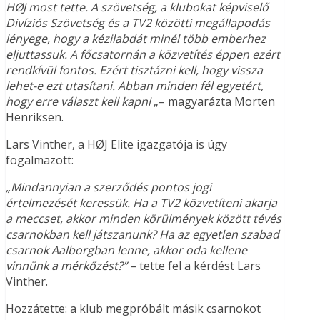
HØJ most tette. A szövetség, a klubokat képviselő
Divíziós Szövetség és a TV2 közötti megállapodás
lényege, hogy a kézilabdát minél több emberhez
eljuttassuk. A főcsatornán a közvetítés éppen ezért
rendkívül fontos. Ezért tisztázni kell, hogy vissza
lehet-e ezt utasítani. Abban minden fél egyetért,
hogy erre választ kell kapni
„– magyarázta Morten
Henriksen.
Lars Vinther, a HØJ Elite igazgatója is úgy
fogalmazott:
„Mindannyian a szerződés pontos jogi
értelmezését keressük. Ha a TV2 közvetíteni akarja
a meccset, akkor minden körülmények között tévés
csarnokban kell játszanunk? Ha az egyetlen szabad
csarnok Aalborgban lenne, akkor oda kellene
vinnünk a mérkőzést?”
– tette fel a kérdést Lars
Vinther.
Hozzátette: a klub megpróbált másik csarnokot