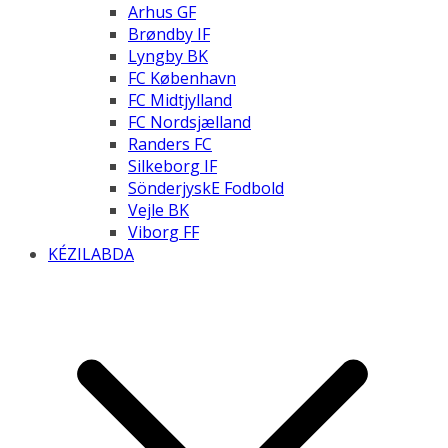
Arhus GF
Brøndby IF
Lyngby BK
FC København
FC Midtjylland
FC Nordsjælland
Randers FC
Silkeborg IF
SönderjyskE Fodbold
Vejle BK
Viborg FF
KÉZILABDA