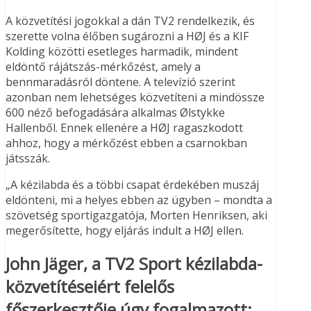
A közvetítési jogokkal a dán TV2 rendelkezik, és
szerette volna élőben sugározni a HØJ és a KIF
Kolding közötti esetleges harmadik, mindent
eldöntő rájátszás-mérkőzést, amely a
bennmaradásról döntene. A televízió szerint
azonban nem lehetséges közvetíteni a mindössze
600 néző befogadására alkalmas Ølstykke
Hallenből. Ennek ellenére a HØJ ragaszkodott
ahhoz, hogy a mérkőzést ebben a csarnokban
játsszák.
„A kézilabda és a többi csapat érdekében muszáj
eldönteni, mi a helyes ebben az ügyben – mondta a
szövetség sportigazgatója, Morten Henriksen, aki
megerősítette, hogy eljárás indult a HØJ ellen.
John Jäger, a TV2 Sport kézilabda-
közvetítéseiért felelős
főszerkesztője úgy fogalmazott: