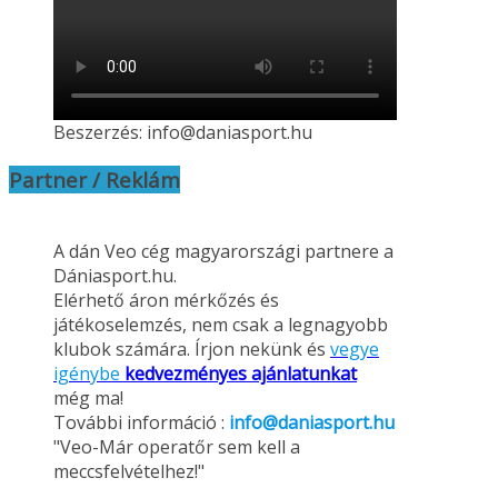
Beszerzés: info@daniasport.hu
Partner / Reklám
A dán Veo cég magyarországi partnere a
Dániasport.hu.
Elérhető áron mérkőzés és
játékoselemzés, nem csak a legnagyobb
klubok számára. Írjon nekünk és
vegye
igénybe
kedvezményes ajánlatunkat
még ma!
További információ :
info@daniasport.hu
"Veo-Már operatőr sem kell a
meccsfelvételhez!"