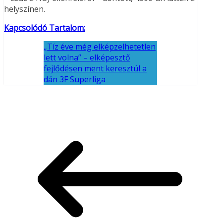
helyszínen.
Kapcsolódó Tartalom:
„Tíz éve még elképzelhetetlen
lett volna” – elképesztő
fejlődésen ment keresztül a
dán 3F Superliga