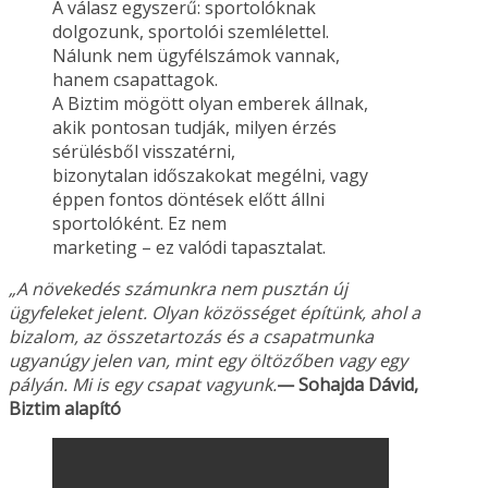
A válasz egyszerű: sportolóknak
dolgozunk, sportolói szemlélettel.
Nálunk nem ügyfélszámok vannak,
hanem csapattagok.
A Biztim mögött olyan emberek állnak,
akik pontosan tudják, milyen érzés
sérülésből visszatérni,
bizonytalan időszakokat megélni, vagy
éppen fontos döntések előtt állni
sportolóként. Ez nem
marketing – ez valódi tapasztalat.
„A növekedés számunkra nem pusztán új
ügyfeleket jelent. Olyan közösséget építünk, ahol a
bizalom, az összetartozás és a csapatmunka
ugyanúgy jelen van, mint egy öltözőben vagy
egy
pályán. Mi is egy csapat vagyunk.
— Sohajda Dávid,
Biztim alapító