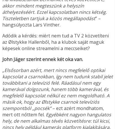
akkor mindent megteszünk a helyszín
áthelyezéséért. Ezzel kapcsolatban nincs kétség.
Tiszteletben tartjuk a közös megállapodást
” –
hangsúlyozta Lars Vinther.
Adódik a kérdés: miért nem tud a TV 2 közvetíteni
az Ølstykke Hallenből, ha a klubok saját maguk
képesek online streamelni a meccseiket?
John Jäger szerint ennek két oka van.
„Elsősorban azért, mert nincs megfelelő optikai
kapcsolat a csarnokban, így nem tudunk stabil jelet
továbbítani a televízió felé. Ráadásul nem egy
kamerával dolgozunk, hanem több kamerával, és
megfelelő kapcsolat nélkül ez nem megoldható. A
másik ok, hogy az Ølstykke csarnok televíziós
szempontból „pocsék”
– ezt azért mondhatom,
mert ott nőttem fel.
Egyébként nagyon hangulatos
hely, de nem alkalmas tévés közvetítésre: túl kicsi,
nincs hely például kamerás platform kialakítására,