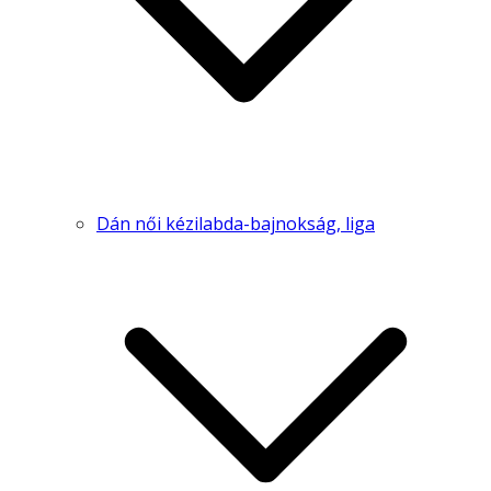
Dán női kézilabda-bajnokság, liga