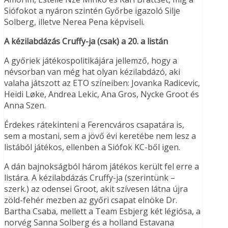
Siófokot a nyáron szintén Győrbe igazoló Silje
Solberg, illetve Nerea Pena képviseli.
A kézilabdázás Cruffy-ja (csak) a 20. a listán
A győriek játékospolitikájára jellemző, hogy a
névsorban van még hat olyan kézilabdázó, aki
valaha játszott az ETO színeiben: Jovanka Radicevic,
Heidi Løke, Andrea Lekic, Ana Gros, Nycke Groot és
Anna Szen.
Érdekes rátekinteni a Ferencváros csapatára is,
sem a mostani, sem a jövő évi keretébe nem lesz a
listából játékos, ellenben a Siófok KC-ből igen.
A dán bajnokságból három játékos került fel erre a
listára. A kézilabdázás Cruffy-ja (szerintünk –
szerk.) az odensei Groot, akit szívesen látna újra
zöld-fehér mezben az győri csapat elnöke Dr.
Bartha Csaba, mellett a Team Esbjerg két légiósa, a
norvég Sanna Solberg és a holland Estavana