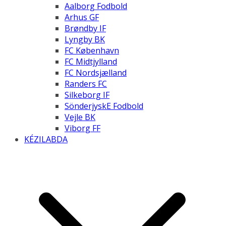
Aalborg Fodbold
Arhus GF
Brøndby IF
Lyngby BK
FC København
FC Midtjylland
FC Nordsjælland
Randers FC
Silkeborg IF
SönderjyskE Fodbold
Vejle BK
Viborg FF
KÉZILABDA