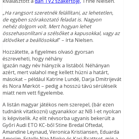
kiválasztott a
dán TV2 szakértője,
Trine Nielsen.
„Ha rangsort szeretnék felállítani, az lehetetlen,
de egyben szórakoztató feladat is. Nagyon
nehéz dolgom volt. Mert hogyan lehet
összehasonlítani a szélsőket a kapusokkal, vagy az
átlövőket a beállósokka
l” – írta Nielsen.
Hozzátette, a figyelmes olvasó gyorsan
észreveheti, hogy néhány
igazán nagy név hiányzik a listából. Néhányan
azért, mert valahol meg kellett húzni a határt,
másokat – például Katrine Lundé, Darja Dmitrijevát
és Nora Mørköt – pedig a hosszú távú sérüléseik
miatt nem vett figyelembe.
A listán magyar játékos nem szerepel, (bár ezen
tudnánk vitatkozni) ugyanakkor az NB I-et nyolcan
is képviselik. Az elit névsorba ugyanis bekerült a
Győri Audi ETO KC-ből Stine Bredal Oftedal,
Amandine Leynaud, Veronica Kristiansen, Eduarda
Amorim, Estelle Nze Minko és Kari Brattset, míg a