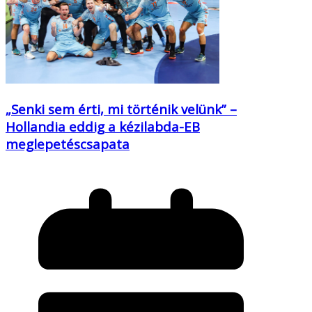
„Senki sem érti, mi történik velünk” –
Hollandia eddig a kézilabda-EB
meglepetéscsapata