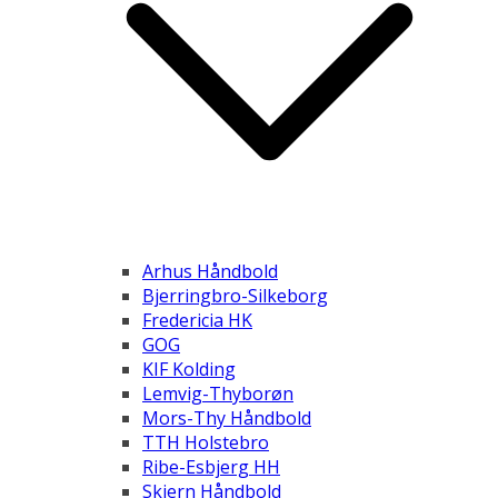
Arhus Håndbold
Bjerringbro-Silkeborg
Fredericia HK
GOG
KIF Kolding
Lemvig-Thyborøn
Mors-Thy Håndbold
TTH Holstebro
Ribe-Esbjerg HH
Skjern Håndbold