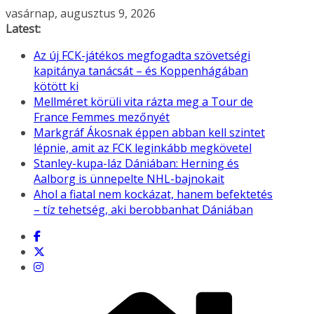
Skip
vasárnap, augusztus 9, 2026
to
Latest:
content
Az új FCK-játékos megfogadta szövetségi
kapitánya tanácsát – és Koppenhágában
kötött ki
Mellméret körüli vita rázta meg a Tour de
France Femmes mezőnyét
Markgráf Ákosnak éppen abban kell szintet
lépnie, amit az FCK leginkább megkövetel
Stanley-kupa-láz Dániában: Herning és
Aalborg is ünnepelte NHL-bajnokait
Ahol a fiatal nem kockázat, hanem befektetés
– tíz tehetség, aki berobbanhat Dániában