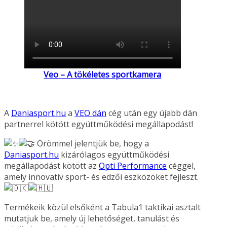
Veo – A tökéletes sportkamera
A
Daniasport.hu
a
VEO dán
cég után egy újabb dán
partnerrel kötött együttműködési megállapodást!
Örömmel jelentjük be, hogy a
Daniasport.hu
kizárólagos együttműködési
megállapodást kötött az
Opti Performance
céggel,
amely innovatív sport- és edzői eszközöket fejleszt.
Termékeik közül elsőként a Tabula1 taktikai asztalt
mutatjuk be, amely új lehetőséget, tanulást és