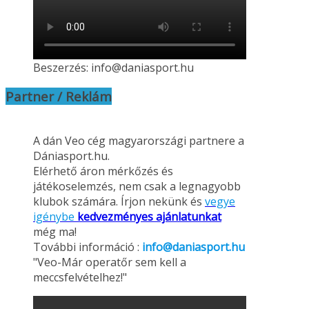
Beszerzés: info@daniasport.hu
Partner / Reklám
A dán Veo cég magyarországi partnere a
Dániasport.hu.
Elérhető áron mérkőzés és
játékoselemzés, nem csak a legnagyobb
klubok számára. Írjon nekünk és
vegye
igénybe
kedvezményes ajánlatunkat
még ma!
További információ :
info@daniasport.hu
"Veo-Már operatőr sem kell a
meccsfelvételhez!"