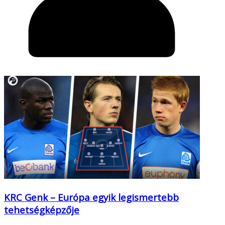
KRC Genk – Európa egyik legismertebb
tehetségképzője