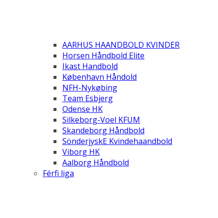
AARHUS HAANDBOLD KVINDER
Horsen Håndbold Elite
Ikast Handbold
København Håndold
NFH-Nykøbing
Team Esbjerg
Odense HK
Silkeborg-Voel KFUM
Skandeborg Håndbold
SönderjyskE Kvindehaandbold
Viborg HK
Aalborg Håndbold
Férfi liga