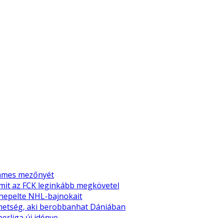
emmes mezőnyét
amit az FCK leginkább megkövetel
nnepelte NHL-bajnokait
tehetség, aki berobbanhat Dániában
perliga új idénye