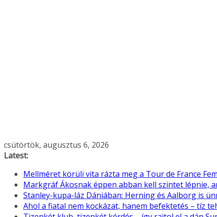
Skip
csütörtök, augusztus 6, 2026
to
Latest:
content
Mellméret körüli vita rázta meg a Tour de France F
Markgráf Ákosnak éppen abban kell szintet lépnie, 
Stanley-kupa-láz Dániában: Herning és Aalborg is ü
Ahol a fiatal nem kockázat, hanem befektetés – tíz 
Tizenkét klub, tizenkét kérdés – így rajtol el a dán Su