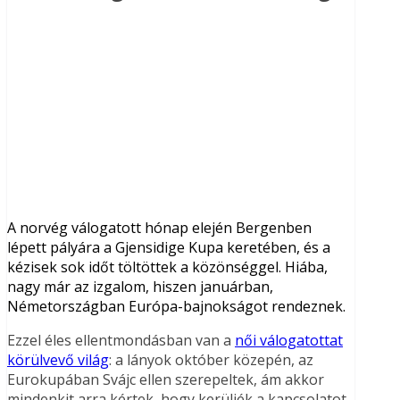
A norvég válogatott hónap elején Bergenben
lépett pályára a Gjensidige Kupa keretében, és a
kézisek sok időt töltöttek a közönséggel. Hiába,
nagy már az izgalom, hiszen januárban,
Németországban Európa-bajnokságot rendeznek.
Ezzel éles ellentmondásban van a
női válogatottat
körülvevő világ
: a lányok október közepén, az
Eurokupában Svájc ellen szerepeltek, ám akkor
mindenkit arra kértek, hogy kerüljék a kapcsolatot