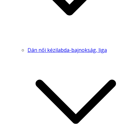
Dán női kézilabda-bajnokság, liga