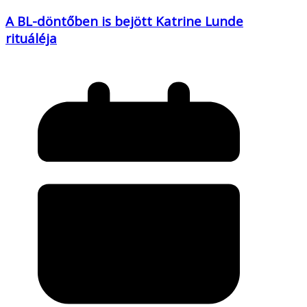
A BL-döntőben is bejött Katrine Lunde
rituáléja