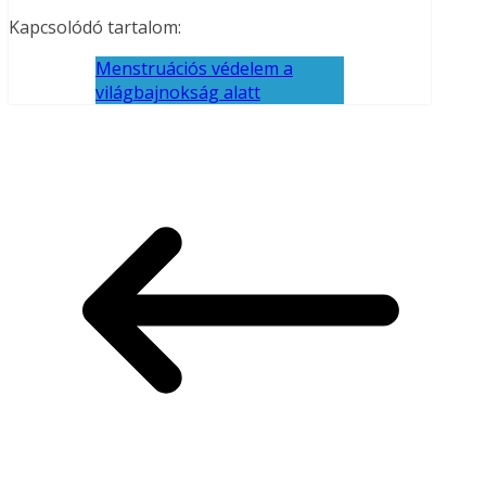
Kapcsolódó tartalom:
Menstruációs védelem a
világbajnokság alatt