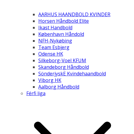
AARHUS HAANDBOLD KVINDER
Horsen Håndbold Elite
Ikast Handbold
København Håndold
NFH-Nykøbing
Team Esbjerg
Odense HK
Silkeborg-Voel KFUM
Skandeborg Håndbold
SönderjyskE Kvindehaandbold
Viborg HK
Aalborg Håndbold
Férfi liga