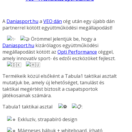
A
Daniasport.hu
a
VEO dán
cég után egy újabb dán
partnerrel kötött együttműködési megállapodást!
Örömmel jelentjük be, hogy a
Daniasport.hu
kizárólagos együttműködési
megállapodást kötött az
Opti Performance
céggel,
amely innovatív sport- és edzői eszközöket fejleszt.
Termékeik közül elsőként a Tabula1 taktikai asztalt
mutatjuk be, amely új lehetőséget, tanulást és
taktikai megértést biztosít a csapatsportok
játékosainak számára.
Tabula1 taktikai asztal
:
Exkluzív, strapabíró design
Mágneses bábuk + whiteboard, írható