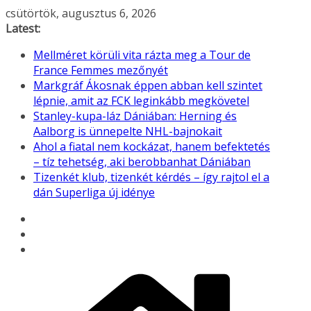
Skip
csütörtök, augusztus 6, 2026
to
Latest:
content
Mellméret körüli vita rázta meg a Tour de
France Femmes mezőnyét
Markgráf Ákosnak éppen abban kell szintet
lépnie, amit az FCK leginkább megkövetel
Stanley-kupa-láz Dániában: Herning és
Aalborg is ünnepelte NHL-bajnokait
Ahol a fiatal nem kockázat, hanem befektetés
– tíz tehetség, aki berobbanhat Dániában
Tizenkét klub, tizenkét kérdés – így rajtol el a
dán Superliga új idénye