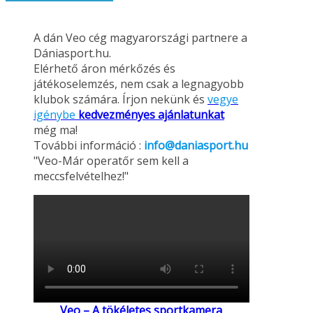
A dán Veo cég magyarországi partnere a
Dániasport.hu.
Elérhető áron mérkőzés és
játékoselemzés, nem csak a legnagyobb
klubok számára. Írjon nekünk és
vegye
igénybe
kedvezményes ajánlatunkat
még ma!
További információ :
info@daniasport.hu
"Veo-Már operatőr sem kell a
meccsfelvételhez!"
Veo – A tökéletes sportkamera