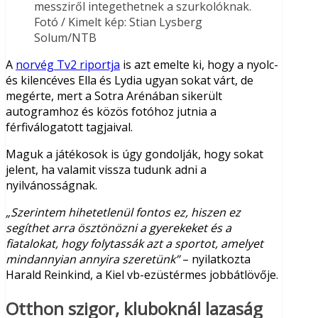
messziről integethetnek a szurkolóknak.
Fotó / Kimelt kép: Stian Lysberg
Solum/NTB
A
norvég Tv2 riportja
is azt emelte ki, hogy a nyolc-
és kilencéves Ella és Lydia ugyan sokat várt, de
megérte, mert a Sotra Arénában sikerült
autogramhoz és közös fotóhoz jutnia a
férfiválogatott tagjaival.
Maguk a játékosok is úgy gondolják, hogy sokat
jelent, ha valamit vissza tudunk adni a
nyilvánosságnak.
„Szerintem hihetetlenül fontos ez, hiszen ez
segíthet arra ösztönözni a gyerekeket és a
fiatalokat, hogy folytassák azt a sportot, amelyet
mindannyian annyira szeretünk”
– nyilatkozta
Harald Reinkind, a Kiel vb-ezüstérmes jobbátlövője.
Otthon szigor, kluboknál lazaság