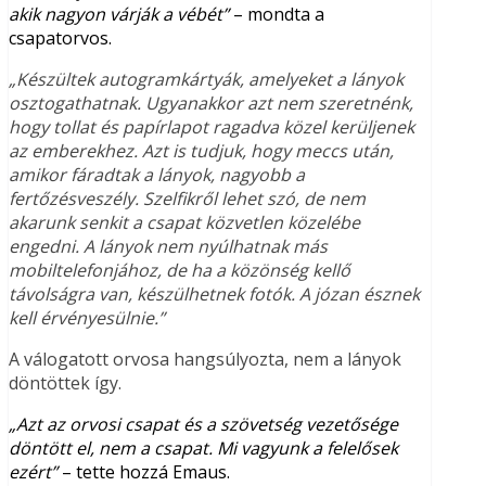
akik nagyon várják a vébét”
– mondta a
csapatorvos.
„Készültek autogramkártyák, amelyeket a lányok
osztogathatnak. Ugyanakkor azt nem szeretnénk,
hogy tollat és papírlapot ragadva közel kerüljenek
az emberekhez. Azt is tudjuk, hogy meccs után,
amikor fáradtak a lányok, nagyobb a
fertőzésveszély. Szelfikről lehet szó, de nem
akarunk senkit a csapat közvetlen közelébe
engedni. A lányok nem nyúlhatnak más
mobiltelefonjához, de ha a közönség kellő
távolságra van, készülhetnek fotók. A józan észnek
kell érvényesülnie.”
A válogatott orvosa hangsúlyozta, nem a lányok
döntöttek így.
„Azt az orvosi csapat és a szövetség vezetősége
döntött el, nem a csapat. Mi vagyunk a felelősek
ezért”
– tette hozzá Emaus.