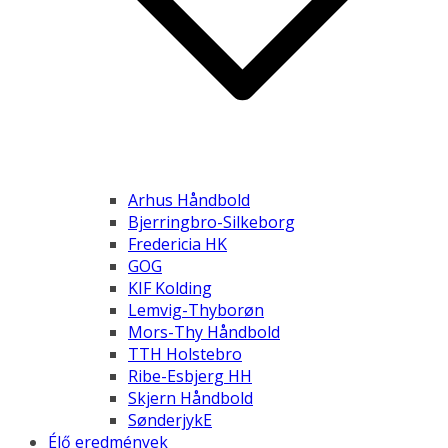
Arhus Håndbold
Bjerringbro-Silkeborg
Fredericia HK
GOG
KIF Kolding
Lemvig-Thyborøn
Mors-Thy Håndbold
TTH Holstebro
Ribe-Esbjerg HH
Skjern Håndbold
SønderjykE
Élő eredmények