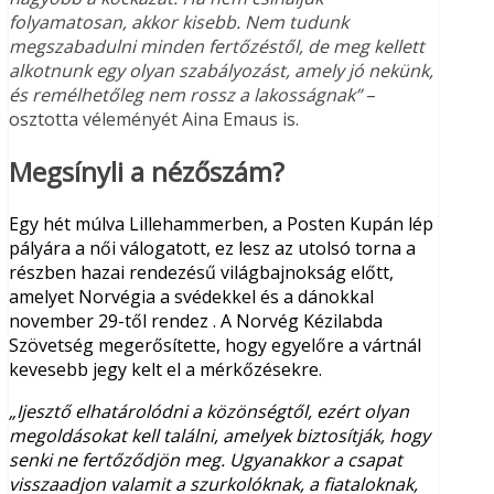
folyamatosan, akkor kisebb. Nem tudunk
megszabadulni minden fertőzéstől, de meg kellett
alkotnunk egy olyan szabályozást, amely jó nekünk,
és remélhetőleg nem rossz a lakosságnak”
–
osztotta véleményét Aina Emaus is.
Megsínyli a nézőszám?
Egy hét múlva Lillehammerben, a Posten Kupán lép
pályára a női válogatott, ez lesz az utolsó torna a
részben hazai rendezésű világbajnokság előtt,
amelyet Norvégia a svédekkel és a dánokkal
november 29-től rendez . A Norvég Kézilabda
Szövetség megerősítette, hogy egyelőre a vártnál
kevesebb jegy kelt el a mérkőzésekre.
„Ijesztő elhatárolódni a közönségtől, ezért olyan
megoldásokat kell találni, amelyek biztosítják, hogy
senki ne fertőződjön meg. Ugyanakkor a csapat
visszaadjon valamit a szurkolóknak, a fiataloknak,