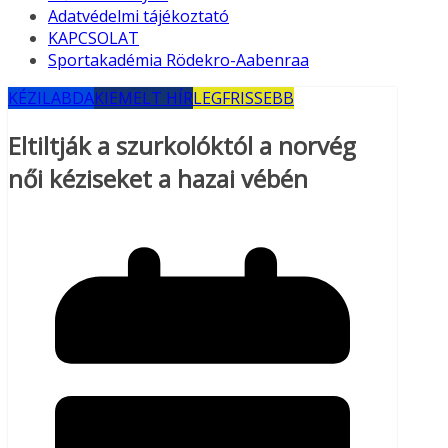
Adatvédelmi tájékoztató
KAPCSOLAT
Sportakadémia Rödekro-Aabenraa
KÉZILABDA
KIEMELT HÍR
LEGFRISSEBB
Eltiltják a szurkolóktól a norvég
női kéziseket a hazai vébén