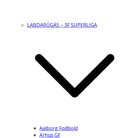
LABDARÚGÁS – 3F SUPERLIGA
Aalborg Fodbold
Arhus GF