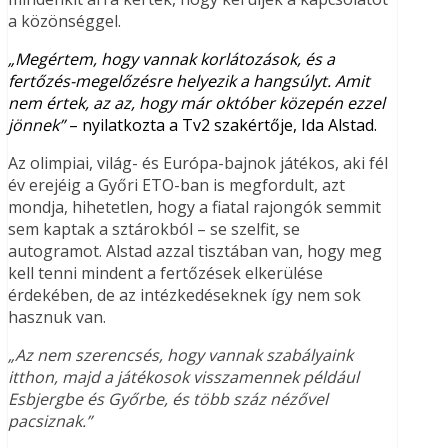
a közönséggel.
„Megértem, hogy vannak korlátozások, és a
fertőzés-megelőzésre helyezik a hangsúlyt. Amit
nem értek, az az, hogy már október közepén ezzel
jönnek”
– nyilatkozta a Tv2 szakértője, Ida Alstad.
Az olimpiai, világ- és Európa-bajnok játékos, aki fél
év erejéig a Győri ETO-ban is megfordult, azt
mondja, hihetetlen, hogy a fiatal rajongók semmit
sem kaptak a sztárokból – se szelfit, se
autogramot. Alstad azzal tisztában van, hogy meg
kell tenni mindent a fertőzések elkerülése
érdekében, de az intézkedéseknek így nem sok
hasznuk van.
„Az nem szerencsés, hogy vannak szabályaink
itthon, majd a játékosok visszamennek például
Esbjergbe és Győrbe, és több száz nézővel
pacsiznak.”