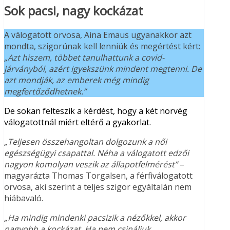
Sok pacsi, nagy kockázat
A válogatott orvosa, Aina Emaus ugyanakkor azt
mondta, szigorúnak kell lenniük és megértést kért:
„Azt hiszem, többet tanulhattunk a covid-
járványból, azért igyekszünk mindent megtenni. De
azt mondják, az emberek még mindig
megfertőződhetnek.”
De sokan felteszik a kérdést, hogy a két norvég
válogatottnál miért eltérő a gyakorlat.
„Teljesen összehangoltan dolgozunk a női
egészségügyi csapattal. Néha a válogatott edzői
nagyon komolyan veszik az állapotfelmérést”
–
magyarázta Thomas Torgalsen, a férfiválogatott
orvosa, aki szerint a teljes szigor egyáltalán nem
hiábavaló.
„Ha mindig mindenki pacsizik a nézőkkel, akkor
nagyobb a kockázat. Ha nem csináljuk