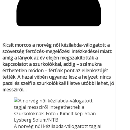
Kicsit morcos a norvég női kézilabda-válogatott a
szövetség fertőzés-megelőzési intézkedései miatt:
amíg a lányok az év elején megszakították a
kapcsolatot a szurkolókkal, addig – számukra
érthetetlen módon – férfiak pont az ellenkezőjét
tették. A hazai vébén ugyanez lesz a helyzet: nincs
pacsi és szelfi a szurkolókkal! Illetve utóbbi lehet, jó
messziről…
A norvég női kézilabda-válogatott tagjai