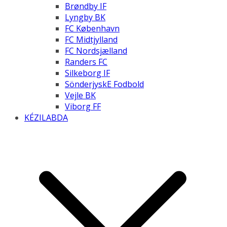
Brøndby IF
Lyngby BK
FC København
FC Midtjylland
FC Nordsjælland
Randers FC
Silkeborg IF
SönderjyskE Fodbold
Vejle BK
Viborg FF
KÉZILABDA