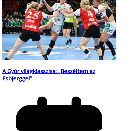
A Győr világklasszisa: „Beszéltem az
Esbjerggel”