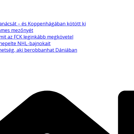
tanácsát – és Koppenhágában kötött ki
emmes mezőnyét
amit az FCK leginkább megkövetel
nnepelte NHL-bajnokait
tehetség, aki berobbanhat Dániában