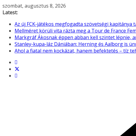
Skip
szombat, augusztus 8, 2026
to
Latest:
content
Az új FCK-játékos megfogadta szövetségi kapitánya 
Mellméret körüli vita rázta meg a Tour de France F
Markgráf Ákosnak éppen abban kell szintet lépnie, 
Stanley-kupa-láz Dániában: Herning és Aalborg is ü
Ahol a fiatal nem kockázat, hanem befektetés – tíz 