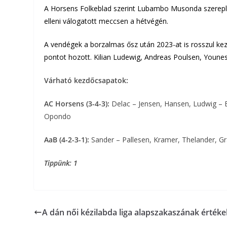
A Horsens Folkeblad szerint Lubambo Musonda szerepl
elleni válogatott meccsen a hétvégén.
A vendégek a borzalmas ősz után 2023-at is rosszul kez
pontot hozott. Kilian Ludewig, Andreas Poulsen, Younes
Várható kezdőcsapatok:
AC Horsens (3-4-3):
Delac – Jensen, Hansen, Ludwig – 
Opondo
AaB (4-2-3-1):
Sander – Pallesen, Kramer, Thelander, Gr
Tippünk: 1
A dán női kézilabda liga alapszakaszának értéke