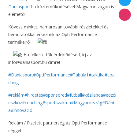
Daniasport.hu
közreműködésével Magyarországon is
elérhető!
Kövess minket, hamarosan további részletekkel és
bemutatókkal érkezünk az Opti Performance
termékeiről!
Ha felkeltettük érdeklődésed, írj az
info@daniasport.hu címre!
#Daniasport
#OptiPerformance
#Tabula1
#taktika
#coa
ching
#reklám
#hirdetés
#sponsored
#futball
#kézilabda
#edzői
eszköz
#coaching
#sportszakma
#Magyarország
#Dáni
a
#innováció
Reklám / Fizetett partnerség az Opti Performance
céggel