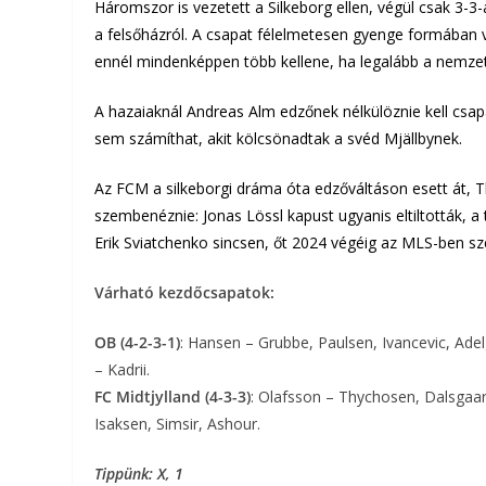
Háromszor is vezetett a Silkeborg ellen, végül csak 3-3-a
a felsőházról. A csapat félelmetesen gyenge formában v
ennél mindenképpen több kellene, ha legalább a nemzet
A hazaiaknál Andreas Alm edzőnek nélkülöznie kell csap
sem számíthat, akit kölcsönadtak a svéd Mjällbynek.
Az FCM a silkeborgi dráma óta edzőváltáson esett át
szembenéznie: Jonas Lössl kapust ugyanis eltiltották, a 
Erik Sviatchenko sincsen, őt 2024 végéig az MLS-ben 
Várható kezdőcsapatok:
OB (4-2-3-1)
: Hansen – Grubbe, Paulsen, Ivancevic, Ad
– Kadrii.
FC Midtjylland (4-3-3)
: Olafsson – Thychosen, Dalsgaar
Isaksen, Simsir, Ashour.
Tippünk: X, 1