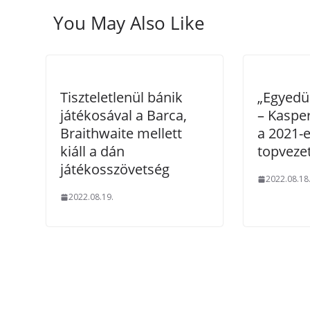
You May Also Like
Tiszteletlenül bánik
„Egyedül
játékosával a Barca,
– Kaspe
Braithwaite mellett
a 2021-e
kiáll a dán
topveze
játékosszövetség
2022.08.18
2022.08.19.