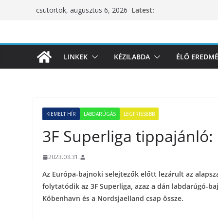
Skip
Latest:
csütörtök, augusztus 6, 2026
to
content
LINKEK
KÉZILABDA
ÉLŐ EREDM
KIEMELT HÍR
LABDARÚGÁS
LEGFRISSEBB
3F Superliga tippajánló: 
2023.03.31.
Az Európa-bajnoki selejtezők előtt lezárult az alapsz
folytatódik az 3F Superliga, azaz a dán labdarúgó-b
Köbenhavn és a Nordsjaelland csap össze.