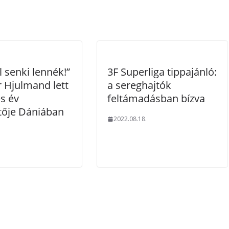
 senki lennék!”
3F Superliga tippajánló:
r Hjulmand lett
a sereghajtók
s év
feltámadásban bízva
tője Dániában
2022.08.18.
.