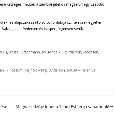
ése kétséges, miután a zambiai játékos megsérült egy Lesotho
dték, az alapszakasz utolsó öt fordulója szintén csak egyetlen
 Bakiz, Jeppe Pedersen és Kasper Jörgensen sérült.
Buus, Kruse, Drachmann, Musonda – Sigurdarson, Jacobsen,
anli – Fossum, Højholt – Prip, Andersen, Sousa – Helenius
lése
Magyar edzője lehet a Team Esbjerg csapatának!