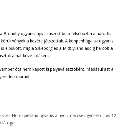
, a Bröndby ugyanis úgy csúszott be a felsőházba a hatodik
a körülmények a kezére játszottak. A koppenhágaiak ugyanis
is elbukott, míg a Silkeborg és a Midtjylland addig harcolt a
sztak a hat közé jutásért.
vember óta nem kapott ki pályaválasztóként, ráadásul azt a
yeretlen maradt
yőztes Nordsjaelland ugyanis a nyolcmeccses győzelmi, és 12
 látogat.