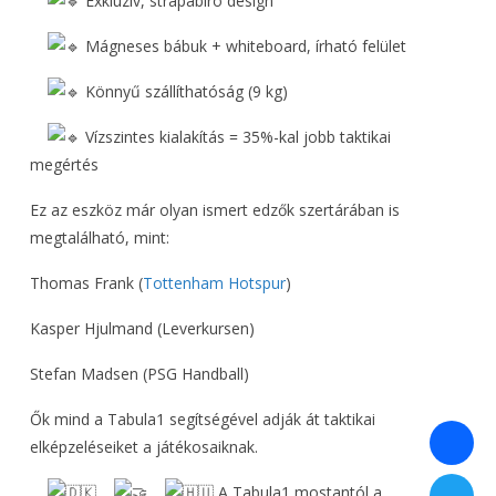
Exkluzív, strapabíró design
Mágneses bábuk + whiteboard, írható felület
Könnyű szállíthatóság (9 kg)
Vízszintes kialakítás = 35%-kal jobb taktikai
megértés
Ez az eszköz már olyan ismert edzők szertárában is
megtalálható, mint:
Thomas Frank (
Tottenham Hotspur
)
Kasper Hjulmand (Leverkursen)
Stefan Madsen (PSG Handball)
Ők mind a Tabula1 segítségével adják át taktikai
elképzeléseiket a játékosaiknak.
A Tabula1 mostantól a