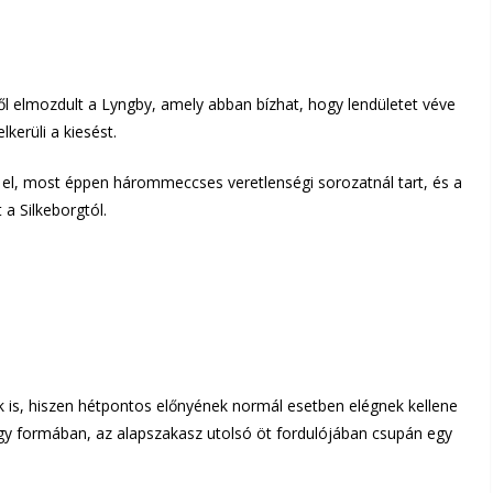
ről elmozdult a Lyngby, amely abban bízhat, hogy lendületet véve
lkerüli a kiesést.
t el, most éppen hárommeccses veretlenségi sorozatnál tart, és a
a Silkeborgtól.
 is, hiszen hétpontos előnyének normál esetben elégnek kellene
gy formában, az alapszakasz utolsó öt fordulójában csupán egy