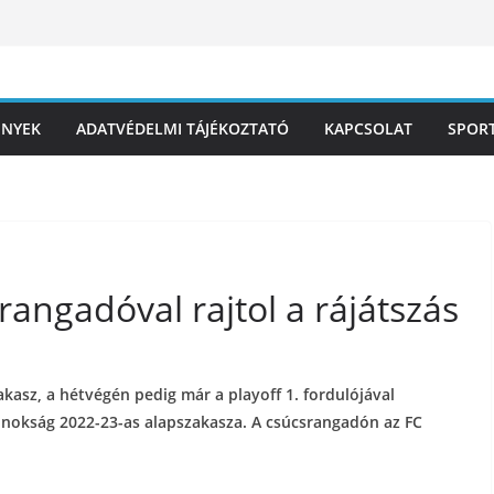
ÉNYEK
ADATVÉDELMI TÁJÉKOZTATÓ
KAPCSOLAT
SPOR
rangadóval rajtol a rájátszás
akasz, a hétvégén pedig már a playoff 1. fordulójával
ajnokság 2022-23-as alapszakasza. A csúcsrangadón az FC