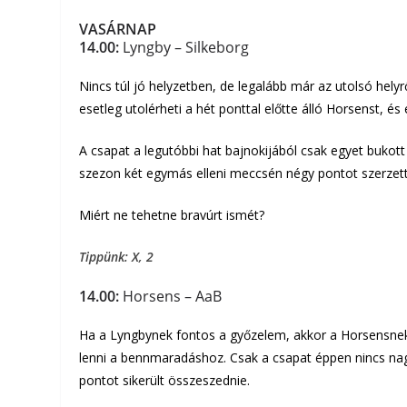
VASÁRNAP
14.00:
Lyngby – Silkeborg
Nincs túl jó helyzetben, de legalább már az utolsó hely
esetleg utolérheti a hét ponttal előtte álló Horsenst, és e
A csapat a legutóbbi hat bajnokijából csak egyet bukot
szezon két egymás elleni meccsén négy pontot szerzett 
Miért ne tehetne bravúrt ismét?
Tippünk: X, 2
14.00:
Horsens – AaB
Ha a Lyngbynek fontos a győzelem, akkor a Horsensnek
lenni a bennmaradáshoz. Csak a csapat éppen nincs na
pontot sikerült összeszednie.