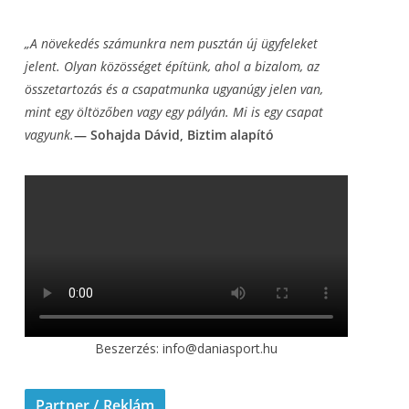
„A növekedés számunkra nem pusztán új ügyfeleket
jelent. Olyan közösséget építünk, ahol a
bizalom, az
összetartozás és a csapatmunka ugyanúgy jelen van,
mint egy öltözőben vagy
egy pályán. Mi is egy csapat
vagyunk.
— Sohajda Dávid, Biztim alapító
Beszerzés: info@daniasport.hu
Partner / Reklám