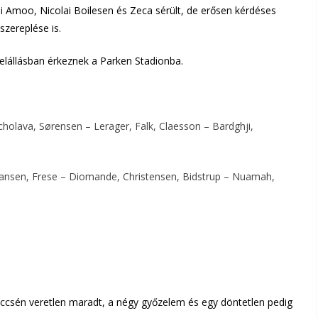
unmi Amoo, Nicolai Boilesen és Zeca sérült, de erősen kérdéses
zereplése is.
 felállásban érkeznek a Parken Stadionba.
cholava, Sørensen – Lerager, Falk, Claesson – Bardghji,
Hansen, Frese – Diomande, Christensen, Bidstrup – Nuamah,
eccsén veretlen maradt, a négy győzelem és egy döntetlen pedig