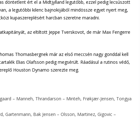
s döntetlent ért el a Midtjylland legutóbb, ezzel pedig lecsúszott
an, a legutóbbi kilenc bajnokijából mindössze egyet nyert meg,
közi kupaszereplésért harcban szeretne maradni.
atkapitányát, az eltiltott Jeppe Tverskovot, de már Max Fengerre
, Thomas Thomasbergnek már az első meccsén nagy gonddal kell
tartalék Elias Olafsson pedig megsérült. Ráadásul a rutinos védő,
szereplő Houston Dynamo szerezte meg.
elgaard – Manneh, Thrandarson – Minteh, Frøkjær-Jensen, Tongya
d, Gartenmann, Bak Jensen – Olsson, Martinez, Gigovic –