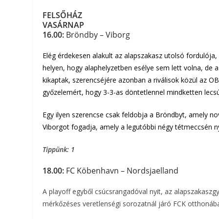
FELSŐHÁZ
VASÁRNAP
16.00:
Bröndby – Viborg
Elég érdekesen alakult az alapszakasz utolsó fordulója
helyen, hogy alaphelyzetben esélye sem lett volna, de 
kikaptak, szerencséjére azonban a riválisok közül az OB 
győzelemért, hogy 3-3-as döntetlennel mindketten lecsú
Egy ilyen szerencse csak feldobja a Bröndbyt, amely no
Viborgot fogadja, amely a legutóbbi négy tétmeccsén n
Tippünk: 1
18.00:
FC Köbenhavn – Nordsjaelland
A playoff egyből csúcsrangadóval nyit, az alapszakaszg
mérkőzéses veretlenségi sorozatnál járó FCK otthonába