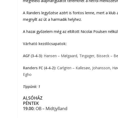
megfelelő alaphangulatot teremthet a hétfői mérkőzésh
A Randers legyőzése azért is fontos lenne, mert a klub 
megnyílt az út a harmadik helyhez.
A hazai győzelem még az eltiltott Nicolai Poulsen nélk
Várható kezdőcsapatok:
AGF (3-4-3)
: Hansen – Mølgaard, Tingager, Bisseck – B
Randers FC (4-4-2):
Carlgren – Kallesøe, Johansson, Hø
Egho
Tippünk: 1
ALSÓHÁZ
PÉNTEK
19.00:
OB – Midtjylland