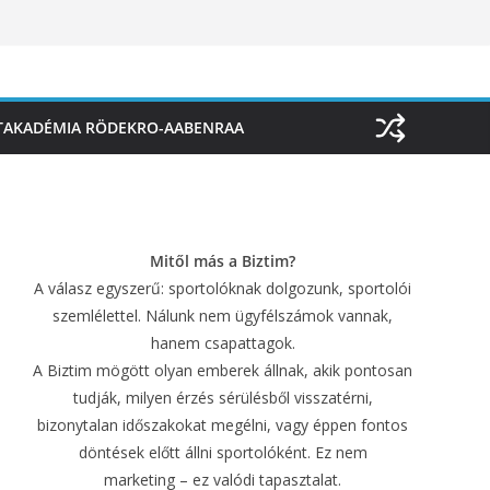
TAKADÉMIA RÖDEKRO-AABENRAA
Mitől más a Biztim?
A válasz egyszerű: sportolóknak dolgozunk, sportolói
szemlélettel. Nálunk nem ügyfélszámok vannak,
hanem csapattagok.
A Biztim mögött olyan emberek állnak, akik pontosan
tudják, milyen érzés sérülésből visszatérni,
bizonytalan időszakokat megélni, vagy éppen fontos
döntések előtt állni sportolóként. Ez nem
marketing – ez valódi tapasztalat.