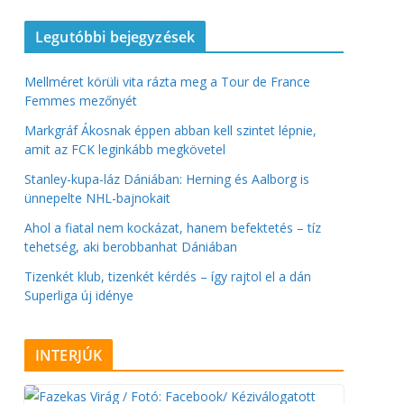
Legutóbbi bejegyzések
Mellméret körüli vita rázta meg a Tour de France
Femmes mezőnyét
Markgráf Ákosnak éppen abban kell szintet lépnie,
amit az FCK leginkább megkövetel
Stanley-kupa-láz Dániában: Herning és Aalborg is
ünnepelte NHL-bajnokait
Ahol a fiatal nem kockázat, hanem befektetés – tíz
tehetség, aki berobbanhat Dániában
Tizenkét klub, tizenkét kérdés – így rajtol el a dán
Superliga új idénye
INTERJÚK