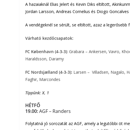
A hazaiaknál Elias Jelert és Kevin Diks eltiltott, Akink
Jordan Larsson, Andreas Cornelius és Diogo Goncalves s
A vendégeknél se sérült, se eltiltott, azaz a legerősebb
Várható kezdőcsapatok:
FC København (4-3-3)
: Grabara – Ankersen, Vavro, Kho
Haraldsson, Daramy
FC Nordsjælland (4-3-3):
Larsen – Villadsen, Nagalo, 
Faghir, Marcondes
Tippünk: X, 1
HÉTFŐ
19.00:
AGF – Randers
Folytatná jó sorozatát az AGF, amely a legutóbbi öt m