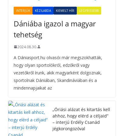
INTERJÚK
KÉZILABDA
KIEMELT HÍR
LEGFRISSEBB
Dániába igazol a magyar
tehetség
2024.08.30.
A Dániasport.hu olvasói már megszokhatták,
hogy olyan sportolókról, edzőkről vagy
vezetőkről írunk, akik magyarként dolgoznak,
sportolnak Dániában, Skandináviában és a
mindennapjaikat az
„Óriási alázat és kitartás kell
ahhoz, hogy elérd a céljaid”
– interjú Erdély Csanád
jégkorongozóval