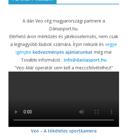
A dán Veo cég magyarországi partnere a
Dániasport.hu.
Elérhető áron mérkőzés és játékoselemzés, nem csak
a legnagyobb klubok számára. Írjon nekünk és
vegye
igénybe
kedvezményes ajánlatunkat
még ma!
További információ :
info@daniasport.hu
"Veo-Már operatőr sem kell a meccsfelvételhez!"
Veo – A tökéletes sportkamera