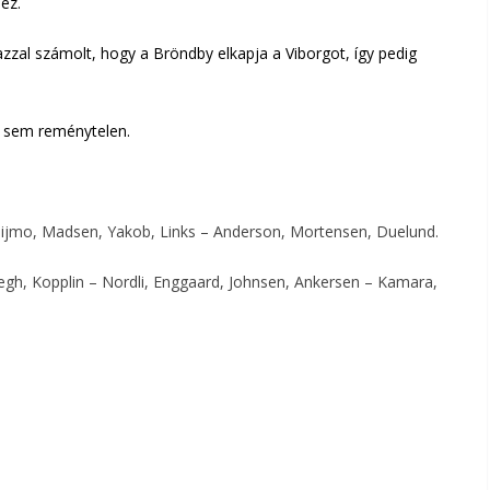
ez.
azzal számolt, hogy a Bröndby elkapja a Viborgot, így pedig
ül sem reménytelen.
eijmo, Madsen, Yakob, Links – Anderson, Mortensen, Duelund.
egh, Kopplin – Nordli, Enggaard, Johnsen, Ankersen – Kamara,