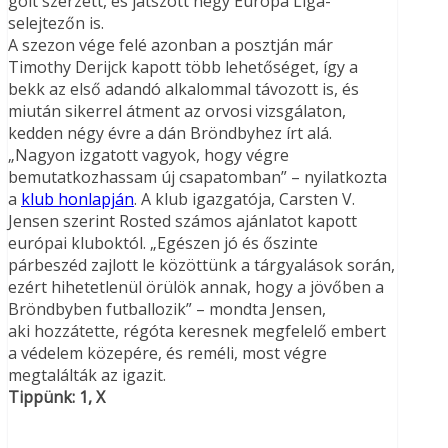
gólt szerzett, és játszott négy Európa Liga-
selejtezőn is.
A szezon vége felé azonban a posztján már
Timothy Derijck kapott több lehetőséget, így a
bekk az első adandó alkalommal távozott is, és
miután sikerrel átment az orvosi vizsgálaton,
kedden négy évre a dán Bröndbyhez írt alá.
„Nagyon izgatott vagyok, hogy végre
bemutatkozhassam új csapatomban” – nyilatkozta
a
klub honlapján
. A klub igazgatója, Carsten V.
Jensen szerint Rosted számos ajánlatot kapott
európai kluboktól. „Egészen jó és őszinte
párbeszéd zajlott le közöttünk a tárgyalások során,
ezért hihetetlenül örülök annak, hogy a jövőben a
Bröndbyben futballozik” – mondta Jensen,
aki hozzátette, régóta keresnek megfelelő embert
a védelem közepére, és reméli, most végre
megtalálták az igazit.
Tippünk: 1, X