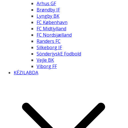
Arhus GF
Brøndby IF
Lyngby BK
FC København
FC Midtjylland
FC Nordsjælland
Randers FC
Silkeborg IF
SönderjyskE Fodbold
Vejle BK
Viborg FF
KÉZILABDA