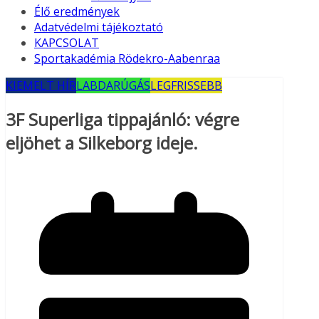
Élő eredmények
Adatvédelmi tájékoztató
KAPCSOLAT
Sportakadémia Rödekro-Aabenraa
KIEMELT HÍR
LABDARÚGÁS
LEGFRISSEBB
3F Superliga tippajánló: végre
eljöhet a Silkeborg ideje.