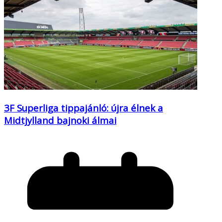
3F Superliga tippajánló: újra élnek a
Midtjylland bajnoki álmai