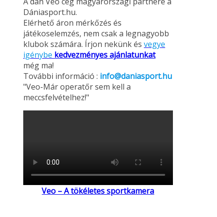
A dán Veo cég magyarországi partnere a
Dániasport.hu.
Elérhető áron mérkőzés és
játékoselemzés, nem csak a legnagyobb
klubok számára. Írjon nekünk és
vegye
igénybe
kedvezményes ajánlatunkat
még ma!
További információ :
info@daniasport.hu
"Veo-Már operatőr sem kell a
meccsfelvételhez!"
Veo – A tökéletes sportkamera