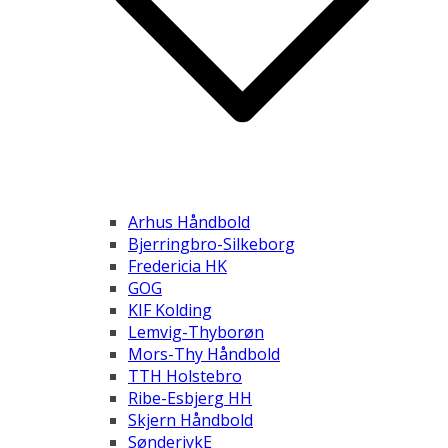
Arhus Håndbold
Bjerringbro-Silkeborg
Fredericia HK
GOG
KIF Kolding
Lemvig-Thyborøn
Mors-Thy Håndbold
TTH Holstebro
Ribe-Esbjerg HH
Skjern Håndbold
SønderjykE