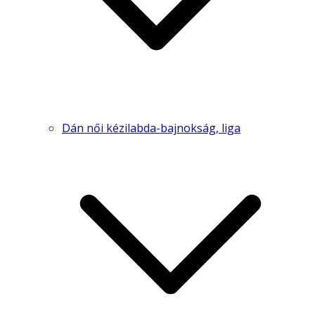
Dán női kézilabda-bajnokság, liga