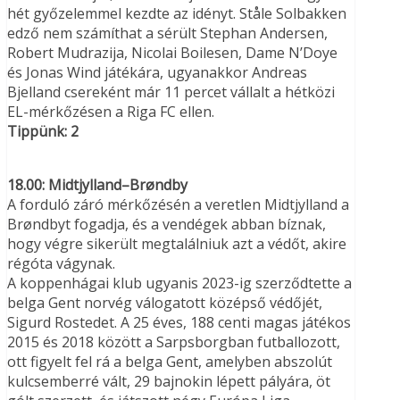
hét győzelemmel kezdte az idényt. Ståle Solbakken
edző nem számíthat a sérült Stephan Andersen,
Robert Mudrazija, Nicolai Boilesen, Dame N’Doye
és Jonas Wind játékára, ugyanakkor Andreas
Bjelland csereként már 11 percet vállalt a hétközi
EL-mérkőzésen a Riga FC ellen.
Tippünk: 2
18.00: Midtjylland–Brøndby
A forduló záró mérkőzésén a veretlen Midtjylland a
Brøndbyt fogadja, és a vendégek abban bíznak,
hogy végre sikerült megtalálniuk azt a védőt, akire
régóta vágynak.
A koppenhágai klub ugyanis 2023-ig szerződtette a
belga Gent norvég válogatott középső védőjét,
Sigurd Rostedet. A 25 éves, 188 centi magas játékos
2015 és 2018 között a Sarpsborgban futballozott,
ott figyelt fel rá a belga Gent, amelyben abszolút
kulcsemberré vált, 29 bajnokin lépett pályára, öt