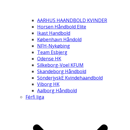
AARHUS HAANDBOLD KVINDER
Horsen Håndbold Elite
Ikast Handbold
København Håndold
NFH-Nykøbing
Team Esbjerg
Odense HK
Silkeborg-Voel KFUM
Skandeborg Håndbold
SönderjyskE Kvindehaandbold
Viborg HK
Aalborg Håndbold
Férfi liga