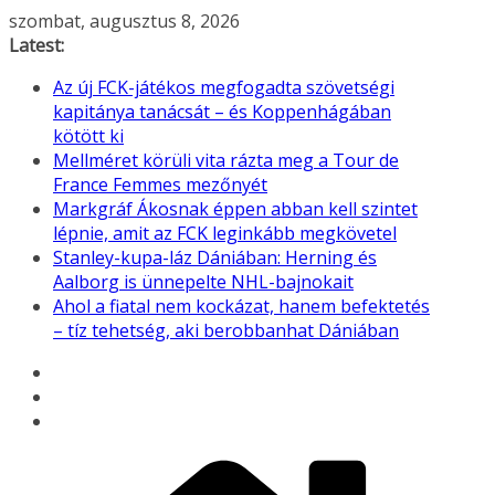
Skip
szombat, augusztus 8, 2026
to
Latest:
content
Az új FCK-játékos megfogadta szövetségi
kapitánya tanácsát – és Koppenhágában
kötött ki
Mellméret körüli vita rázta meg a Tour de
France Femmes mezőnyét
Markgráf Ákosnak éppen abban kell szintet
lépnie, amit az FCK leginkább megkövetel
Stanley-kupa-láz Dániában: Herning és
Aalborg is ünnepelte NHL-bajnokait
Ahol a fiatal nem kockázat, hanem befektetés
– tíz tehetség, aki berobbanhat Dániában