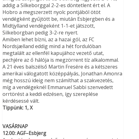
addig a Silkeborggal 2-2-es döntetlent ért el. A
Hobro a megszerzett nyolc pontjából ötöt
vendégként gyűjtött be, miután Esbjergben és a
Midtjylland vendégeként 1-1-et játszott,
Silkeborgban pedig 3-2-re nyert.
Amiben lehet bízni, az a hazai gól, az FC
Nordsjælland eddig mind a hét fordulóban
megtalált az ellenfél kapujához vezető utat,
pechjére az ő hálója is megzörrent tíz alkalommal.
A 21 éves balszélső Martin Fresére és a kétszeres
amerikai válogatott középpályás, Jonathan Amonra
még hosszú ideig nem számíthat a szakvezetés,
míg a vendégeknél Emmanuel Sabbi szenvedett
orrtörést a keddi edzésen, így szereplése
kérdésessé vált.
Tippünk: 1, X
VASÁRNAP
12.00: AGF–Esbjerg