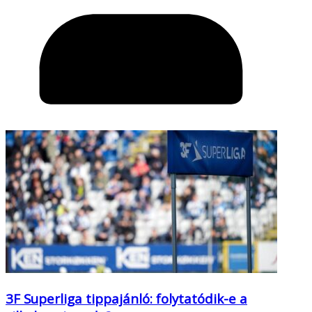
3F Superliga tippajánló: folytatódik-e a