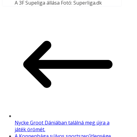
A 3F Supeliga állása Fotó: Superliga.dk
Nycke Groot Dániában találná meg újra a
játék örömét.
A Koppenhága súlyos sportszerűtlensége.