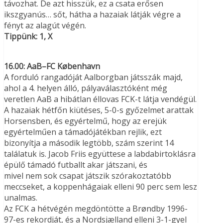
távozhat. De azt hisszük, ez a csata erősen
ikszgyanús… sőt, hátha a hazaiak látják végre a
fényt az alagút végén.
Tippünk: 1, X
16.00: AaB–FC København
A forduló rangadóját Aalborgban játsszák majd,
ahol a 4. helyen álló, pályaválasztóként még
veretlen AaB a hibátlan éllovas FCK-t látja vendégül.
A hazaiak hétfőn kiütéses, 5-0-s győzelmet arattak
Horsensben, és egyértelmű, hogy az erejük
egyértelműen a támadójátékban rejlik, ezt
bizonyítja a második legtöbb, szám szerint 14
találatuk is. Jacob Friis együttese a labdabirtoklásra
épülő támadó futballt akar játszani, és
mivel nem sok csapat játszik szórakoztatóbb
meccseket, a koppenhágaiak elleni 90 perc sem lesz
unalmas.
Az FCK a hétvégén megdöntötte a Brøndby 1996-
97-es rekordját, és a Nordsjælland elleni 3-1-gyel