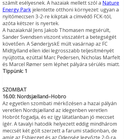
számít esélyesnek. A hazaiak mellett szól a
Nature
Energy Park
jelentette otthoni környezet: ugyan a
nyitómeccsen 3-2-re kikptak a címvédő FCK-tól,
azóta kétszer is nyertek.
A hazaiaknál Jens Jakob Thomasen megsérült,
Sander Svendsen viszont visszatért a betegségét
követően. A SønderjyskE múlt vasárnap az FC
Midtjylland ellen idei legrosszabb teljesítményét
nyújtotta, ezúttal Marc Pedersen, Nicholas Marfelt
és Marcel Rømer sem léphet pályára sérülés miatt.
Tippünk: 1
SZOMBAT
16.00: Nordsjælland–Hobro
Az egyetlen szombati mérkőzésen a hazai pályán
veretlen Nordsjælland az idegenben veretlen
Hobrót fogadja, és ez így látatlanban jó meccset
ígér. A tavalyi hatodik helyezett eddig mindhárom
meccsét két gólt szerzett a farumi stadionban, de
amíg az Esbjerget és az Odenség legyőzte 2-0-ra,