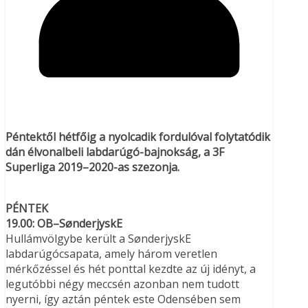
Péntektől hétfőig a nyolcadik fordulóval folytatódik
dán élvonalbeli labdarúgó-bajnokság, a 3F
Superliga 2019–2020-as szezonja.
PÉNTEK
19.00: OB–SønderjyskE
Hullámvölgybe került a SønderjyskE
labdarúgócsapata, amely három veretlen
mérkőzéssel és hét ponttal kezdte az új idényt, a
legutóbbi négy meccsén azonban nem tudott
nyerni, így aztán péntek este Odensében sem