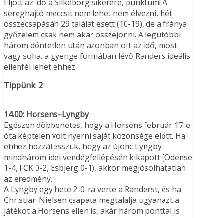
Eljött az idő a Silkeborg sikerére, punktum! A
sereghajtó meccsit nem lehet nem élvezni, hét
összecsapásán 29 találat esett (10-19), de a fránya
győzelem csak nem akar összejönni. A legutóbbi
három döntetlen után azonban ott az idő, most
vagy soha: a gyenge formában lévő Randers ideális
ellenfél lehet ehhez.
Tippünk: 2
14.00: Horsens–Lyngby
Egészen döbbenetes, hogy a Horsens február 17-e
óta képtelen volt nyerni saját közönsége előtt. Ha
ehhez hozzátesszük, hogy az újonc Lyngby
mindhárom idei vendégfellépésén kikapott (Odense
1-4, FCK 0-2, Esbjerg 0-1), akkor megjósolhatatlan
az eredmény.
A Lyngby egy hete 2-0-ra verte a Randerst, és ha
Christian Nielsen csapata megtalálja ugyanazt a
játékot a Horsens ellen is, akár három ponttal is