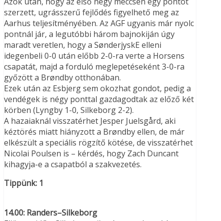
Azok után, hogy az első négy meccsén egy pontot
szerzett, ugrásszerű fejlődés figyelhető meg az
Aarhus teljesítményében. Az AGF ugyanis már nyolc
pontnál jár, a legutóbbi három bajnokiján úgy
maradt veretlen, hogy a SønderjyskE elleni
idegenbeli 0-0 után előbb 2-0-ra verte a Horsens
csapatát, majd a forduló meglepetéseként 3-0-ra
győzött a Brøndby otthonában.
Ezek után az Esbjerg sem okozhat gondot, pedig a
vendégek is négy ponttal gazdagodtak az előző két
körben (Lyngby 1-0, Silkeborg 2-2).
A hazaiaknál visszatérhet Jesper Juelsgård, aki
kéztörés miatt hiányzott a Brøndby ellen, de már
elkészült a speciális rögzítő kötése, de visszatérhet
Nicolai Poulsen is – kérdés, hogy Zach Duncant
kihagyja-e a csapatból a szakvezetés.
Tippünk: 1
14.00: Randers–Silkeborg