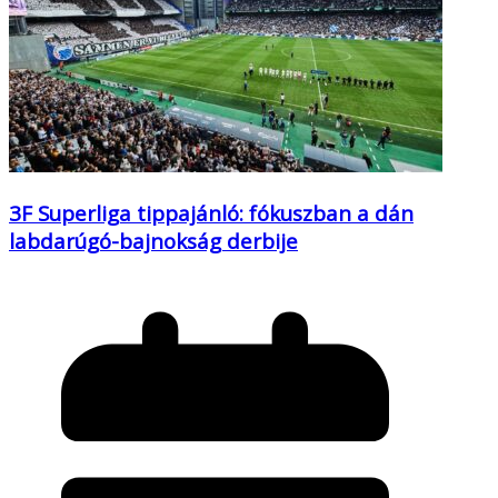
3F Superliga tippajánló: fókuszban a dán
labdarúgó-bajnokság derbije