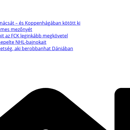
anácsát – és Koppenhágában kötött ki
emmes mezőnyét
mit az FCK leginkább megkövetel
nepelte NHL-bajnokait
ehetség, aki berobbanhat Dániában