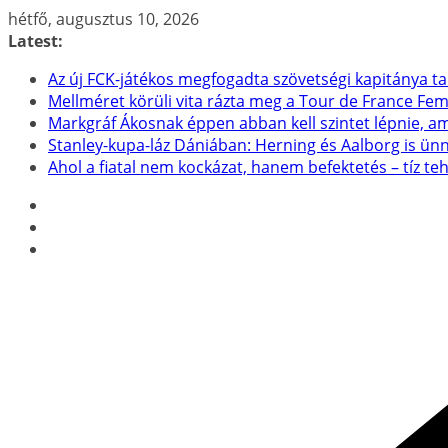
Skip
hétfő, augusztus 10, 2026
to
Latest:
content
Az új FCK-játékos megfogadta szövetségi kapitánya t
Mellméret körüli vita rázta meg a Tour de France F
Markgráf Ákosnak éppen abban kell szintet lépnie, a
Stanley-kupa-láz Dániában: Herning és Aalborg is ün
Ahol a fiatal nem kockázat, hanem befektetés – tíz t