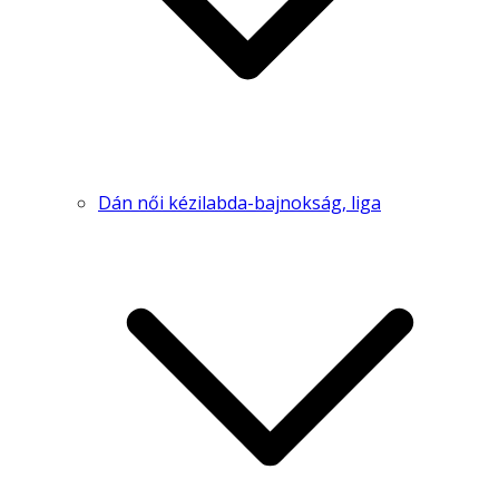
Dán női kézilabda-bajnokság, liga