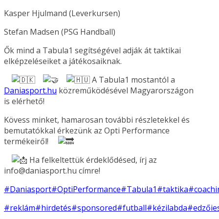
Kasper Hjulmand (Leverkursen)
Stefan Madsen (PSG Handball)
Ők mind a Tabula1 segítségével adják át taktikai
elképzeléseiket a játékosaiknak.
A Tabula1 mostantól a
Daniasport.hu
közreműködésével Magyarországon
is elérhető!
Kövess minket, hamarosan további részletekkel és
bemutatókkal érkezünk az Opti Performance
termékeiről!
Ha felkeltettük érdeklődésed, írj az
info@daniasport.hu címre!
#Daniasport
#OptiPerformance
#Tabula1
#taktika
#coachi
#reklám
#hirdetés
#sponsored
#futball
#kézilabda
#edzőie