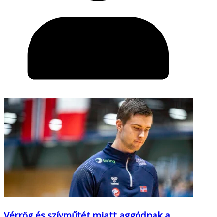
Vérrög és szívműtét miatt aggódnak a