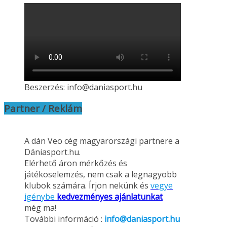
Beszerzés: info@daniasport.hu
Partner / Reklám
A dán Veo cég magyarországi partnere a
Dániasport.hu.
Elérhető áron mérkőzés és
játékoselemzés, nem csak a legnagyobb
klubok számára. Írjon nekünk és
vegye
igénybe
kedvezményes ajánlatunkat
még ma!
További információ :
info@daniasport.hu