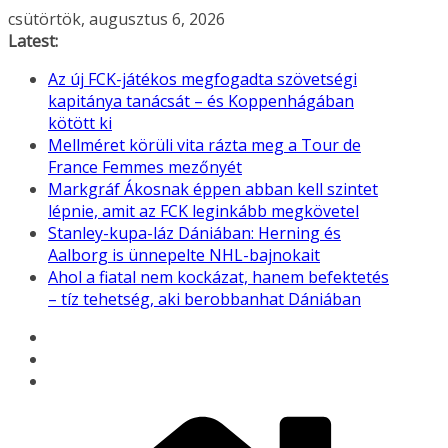
Skip
csütörtök, augusztus 6, 2026
to
Latest:
content
Az új FCK-játékos megfogadta szövetségi
kapitánya tanácsát – és Koppenhágában
kötött ki
Mellméret körüli vita rázta meg a Tour de
France Femmes mezőnyét
Markgráf Ákosnak éppen abban kell szintet
lépnie, amit az FCK leginkább megkövetel
Stanley-kupa-láz Dániában: Herning és
Aalborg is ünnepelte NHL-bajnokait
Ahol a fiatal nem kockázat, hanem befektetés
– tíz tehetség, aki berobbanhat Dániában