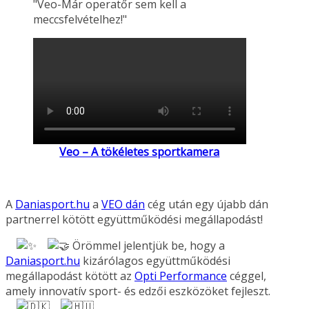
"Veo-Már operatőr sem kell a
meccsfelvételhez!"
Veo – A tökéletes sportkamera
A
Daniasport.hu
a
VEO dán
cég után egy újabb dán
partnerrel kötött együttműködési megállapodást!
Örömmel jelentjük be, hogy a
Daniasport.hu
kizárólagos együttműködési
megállapodást kötött az
Opti Performance
céggel,
amely innovatív sport- és edzői eszközöket fejleszt.