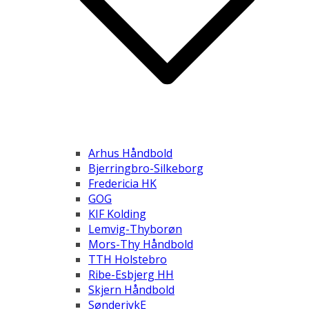
Arhus Håndbold
Bjerringbro-Silkeborg
Fredericia HK
GOG
KIF Kolding
Lemvig-Thyborøn
Mors-Thy Håndbold
TTH Holstebro
Ribe-Esbjerg HH
Skjern Håndbold
SønderjykE