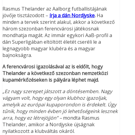
Rasmus Thelander az Aalborg futballistájának
jövője tisztázodott –
írja a dán Nordjyske
.
Ha
minden a tervek szerint alakul, akkor a következő
három szezonban ferencvárosi játékosnak
mondhatja magát. Az immár egykori AaB-profil a
dán Superligában eltöltött életét cseréli le a
legnagyobb magyar klubéra és a magyar
bajnokságra.
A ferencvárosi igazolásával az is eldőlt, hogy
Thelander a következő szezonban nemzetközi
kupamérkőzéseken is pályára léphet majd.
„Ez nagy szerepet játszott a döntésemben. Nagy
vágyam volt, hogy egy olyan klubhoz igazoljak,
amelyik az európai kupaporondon is érdekelt. Úgy
tűnik, hogy minden évben jó lehetőségeink lesznek
arra, hogy ez létrejöjjön” –
mondta Rasmus
Thelander, amikor a Nordjyske újságnak
nyilatkozott a klubváltás okáról.