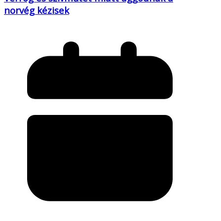
norvég kézisek