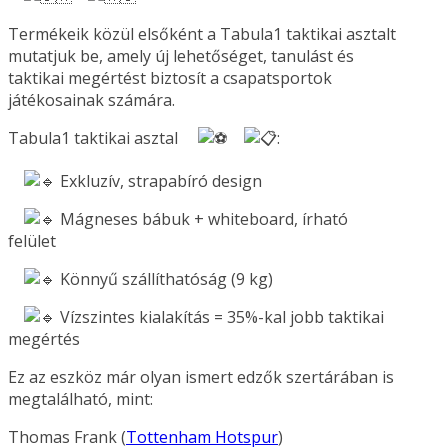
Termékeik közül elsőként a Tabula1 taktikai asztalt
mutatjuk be, amely új lehetőséget, tanulást és
taktikai megértést biztosít a csapatsportok
játékosainak számára.
Tabula1 taktikai asztal
:
Exkluzív, strapabíró design
Mágneses bábuk + whiteboard, írható
felület
Könnyű szállíthatóság (9 kg)
Vízszintes kialakítás = 35%-kal jobb taktikai
megértés
Ez az eszköz már olyan ismert edzők szertárában is
megtalálható, mint:
Thomas Frank (
Tottenham Hotspur
)