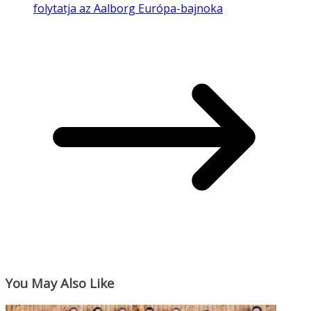
folytatja az Aalborg Európa-bajnoka
You May Also Like