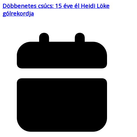
Döbbenetes csúcs: 15 éve él Heidi Löke
gólrekordja