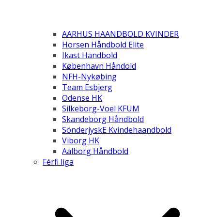
AARHUS HAANDBOLD KVINDER
Horsen Håndbold Elite
Ikast Handbold
København Håndold
NFH-Nykøbing
Team Esbjerg
Odense HK
Silkeborg-Voel KFUM
Skandeborg Håndbold
SönderjyskE Kvindehaandbold
Viborg HK
Aalborg Håndbold
Férfi liga