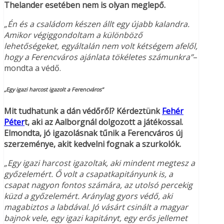
Thelander esetében nem is olyan meglepő.
„Én és a családom készen állt egy újabb kalandra.
Amikor végiggondoltam a különböző
lehetőségeket, egyáltalán nem volt kétségem afelől,
hogy a Ferencváros ajánlata tökéletes számunkra”
–
mondta a védő.
„Egy igazi harcost igazolt a Ferencváros”
Mit tudhatunk a dán védőről? Kérdeztünk
Fehér
Péter
t, aki az Aalborgnál dolgozott a játékossal.
Elmondta, jó igazolásnak tűnik a Ferencváros új
szerzeménye, akit kedvelni fognak a szurkolók.
„Egy igazi harcost igazoltak, aki mindent megtesz a
győzelemért. Ő volt a csapatkapitányunk is, a
csapat nagyon fontos számára, az utolsó percekig
küzd a győzelemért. Aránylag gyors védő, aki
magabiztos a labdával. Jó vásárt csinált a magyar
bajnok vele, egy igazi kapitányt, egy erős jellemet