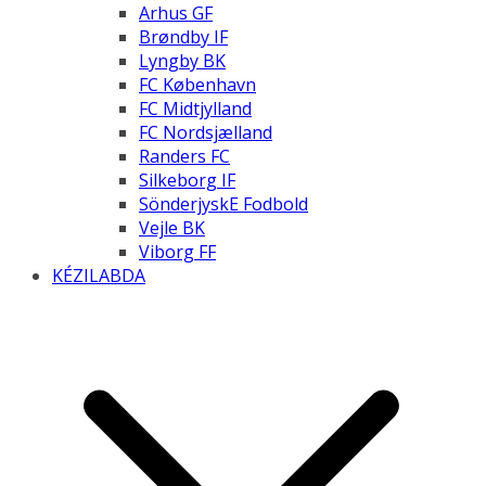
Arhus GF
Brøndby IF
Lyngby BK
FC København
FC Midtjylland
FC Nordsjælland
Randers FC
Silkeborg IF
SönderjyskE Fodbold
Vejle BK
Viborg FF
KÉZILABDA