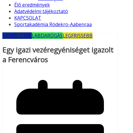
Élő eredmények
Adatvédelmi tájékoztató
KAPCSOLAT
Sportakadémia Rödekro-Aabenraa
KIEMELT HÍR
LABDARÚGÁS
LEGFRISSEBB
Egy igazi vezéregyéniséget igazolt
a Ferencváros