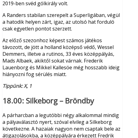
2019-ben svéd gólkirály volt.
A Randers stabilan szerepelt a Superligában, végül
a hatodik helyen zárt, igaz, az utolsó hat forduló
csak egyetlen pontot szerzett.
Az előző szezonhoz képest számos játékos
távozott, de jött a holland középső védő, Wessel
Demmers, illetve a rutinos, 33 éves középpályás,
Mads Albaek, akiktől sokat várnak. Frederik
Lauenborg és Mikkel Kallesöe még hosszabb ideig
hiányozni fog sérülés miatt.
Tippünk: X, 1
18.00:
Silkeborg – Bröndby
A párharcban a legutóbbi négy alkalommal mindig
a pályaválasztó nyert, szóval elvileg a Silkeborg
következne. A hazaiak nagyon nem csaptak bele az
átigazolásokba, a középpályára érkezett Fredrik