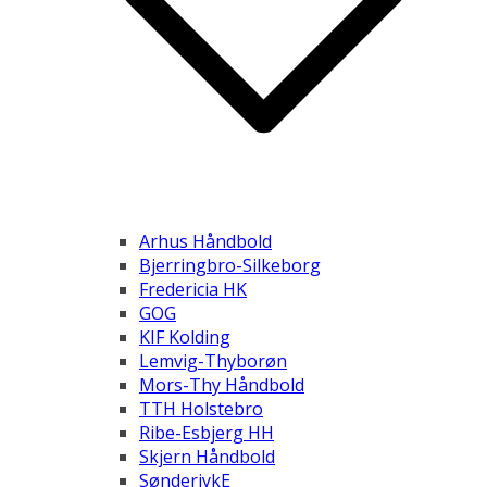
Arhus Håndbold
Bjerringbro-Silkeborg
Fredericia HK
GOG
KIF Kolding
Lemvig-Thyborøn
Mors-Thy Håndbold
TTH Holstebro
Ribe-Esbjerg HH
Skjern Håndbold
SønderjykE