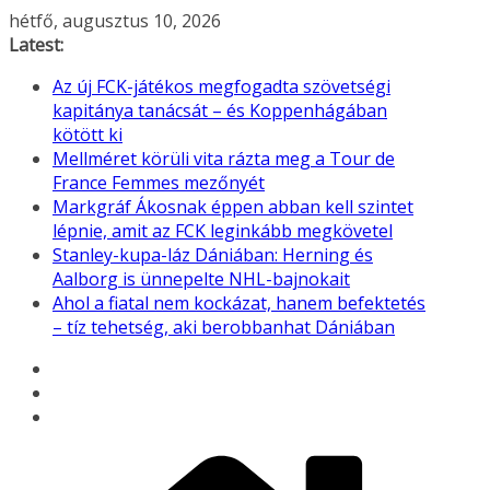
Skip
hétfő, augusztus 10, 2026
to
Latest:
content
Az új FCK-játékos megfogadta szövetségi
kapitánya tanácsát – és Koppenhágában
kötött ki
Mellméret körüli vita rázta meg a Tour de
France Femmes mezőnyét
Markgráf Ákosnak éppen abban kell szintet
lépnie, amit az FCK leginkább megkövetel
Stanley-kupa-láz Dániában: Herning és
Aalborg is ünnepelte NHL-bajnokait
Ahol a fiatal nem kockázat, hanem befektetés
– tíz tehetség, aki berobbanhat Dániában