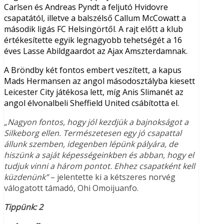
Carlsen és Andreas Pyndt a feljutó Hvidovre
csapatától, illetve a balszélső Callum McCowatt a
második ligás FC Helsingörtől. A rajt előtt a klub
értékesítette egyik legnagyobb tehetségét a 16
éves Lasse Abildgaardot az Ajax Amszterdamnak.
A Bröndby két fontos embert veszített, a kapus
Mads Hermansen az angol másodosztályba kiesett
Leicester City játékosa lett, míg Anis Slimanét az
angol élvonalbeli Sheffield United csábította el.
„Nagyon fontos, hogy jól kezdjük a bajnokságot a
Silkeborg ellen. Természetesen egy jó csapattal
állunk szemben, idegenben lépünk pályára, de
hiszünk a saját képességeinkben és abban, hogy el
tudjuk vinni a három pontot. Ehhez csapatként kell
küzdenünk”
– jelentette ki a kétszeres norvég
válogatott támadó, Ohi Omoijuanfo.
Tippünk: 2