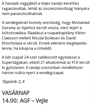
A hazaiak nagyjából a teljes tavalyi kerethez
ragaszkodtak, tehát az összeszokottság hiányára
nem panaszkodhatnak.
A vendégeknél komoly veszteség, hogy Mohamed
Daramy az Ajaxhoz került vissza, mert lejárt a
kölcsönadása. Ráadásul a csapatkapitány Viktor
Claesson mellett Nicolai Boilesen és David
Khocholava is sérült. Ennek ellenére meglepetés
lenne, ha kikapna a címvédő.
A két csapat 24-szer találkozott egymással a
Superliágában, ebből 21 alkalommal az FCK került
ki győztesen. A tavalyi szezonban mindkétszer
három nullra nyert a vendégcsapat
Tippünk: 2, X
VASÁRNAP
14.00:
AGF – Vejle