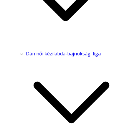
Dán női kézilabda-bajnokság, liga