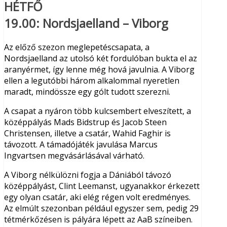
HÉTFŐ
19.00
: Nordsjaelland – Viborg
Az előző szezon meglepetéscsapata, a
Nordsjaelland az utolsó két fordulóban bukta el az
aranyérmet, így lenne még hová javulnia. A Viborg
ellen a legutóbbi három alkalommal nyeretlen
maradt, mindössze egy gólt tudott szerezni.
A csapat a nyáron több kulcsembert elveszített, a
középpályás Mads Bidstrup és Jacob Steen
Christensen, illetve a csatár, Wahid Faghir is
távozott. A támadójáték javulása Marcus
Ingvartsen megvásárlásával várható.
A Viborg nélkülözni fogja a Dániából távozó
középpályást, Clint Leemanst, ugyanakkor érkezett
egy olyan csatár, aki elég régen volt eredményes.
Az elmúlt szezonban például egyszer sem, pedig 29
tétmérkőzésen is pályára lépett az AaB színeiben.