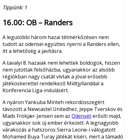
Tippünk: 1
16.00:
OB – Randers
A legutóbbi három hazai tétmérkőzésen nem
tudott az odensei együttes nyerni a Randers ellen,
itt a lehetőség a javításra.
A tavalyi 8. hazaiak nem lehettek boldogok, hiszen
nem jutottak felsőházba, ugyanakkor az alsóbb
régiókban nagy csatát vívtak a jóval erősebb
játékoskerettel rendelkező Midtjyllanddal a
Konferencia Liga-indulásért.
A nyáron Yankuba Minteh rekordösszegért
távozott a Newcastel Unitedhez, Jeppe Tverskov és
Mads Frökjær-Jensen sem az
Odensét
erősíti majd,
ugyanakkor sok új ember érkezett. A legnagyobb
várakozás a hatszoros Sierra Leone-i válogatott
Mohamed Buya Turay játékát kíséri, mert a támadó