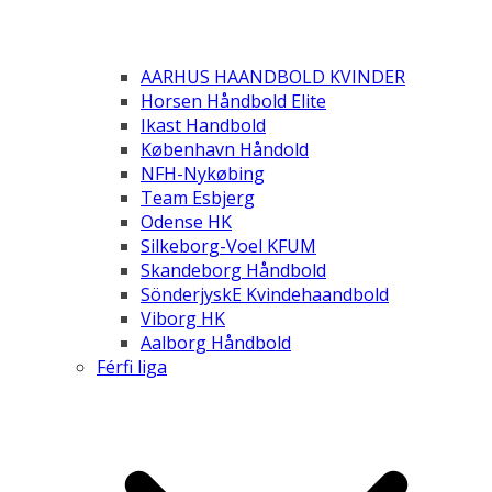
AARHUS HAANDBOLD KVINDER
Horsen Håndbold Elite
Ikast Handbold
København Håndold
NFH-Nykøbing
Team Esbjerg
Odense HK
Silkeborg-Voel KFUM
Skandeborg Håndbold
SönderjyskE Kvindehaandbold
Viborg HK
Aalborg Håndbold
Férfi liga