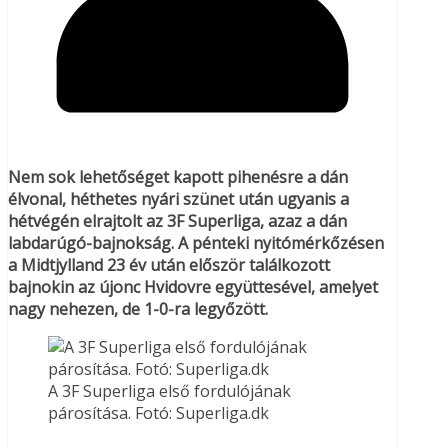
Nem sok lehetőséget kapott pihenésre a dán
élvonal, héthetes nyári szünet után ugyanis a
hétvégén elrajtolt az 3F Superliga, azaz a dán
labdarúgó-bajnokság. A pénteki nyitómérkőzésen
a Midtjylland 23 év után először találkozott
bajnokin az újonc Hvidovre együttesével, amelyet
nagy nehezen, de 1-0-ra legyőzött.
A 3F Superliga első fordulójának
párosítása. Fotó: Superliga.dk