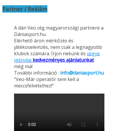
Partner / Reklám
A dán Veo cég magyarországi partnere a
Dániasport.hu.
Elérhető áron mérkőzés és
játékoselemzés, nem csak a legnagyobb
klubok számára. Írjon nekünk és
vegye
igénybe
kedvezményes ajánlatunkat
még ma!
További információ :
info@daniasport.hu
"Veo-Már operatőr sem kell a
meccsfelvételhez!"