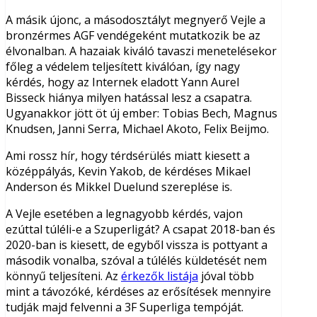
A másik újonc, a másodosztályt megnyerő Vejle a
bronzérmes AGF vendégeként mutatkozik be az
élvonalban. A hazaiak kiváló tavaszi menetelésekor
főleg a védelem teljesített kiválóan, így nagy
kérdés, hogy az Internek eladott Yann Aurel
Bisseck hiánya milyen hatással lesz a csapatra.
Ugyanakkor jött öt új ember: Tobias Bech, Magnus
Knudsen, Janni Serra, Michael Akoto, Felix Beijmo.
Ami rossz hír, hogy térdsérülés miatt kiesett a
középpályás, Kevin Yakob, de kérdéses Mikael
Anderson és Mikkel Duelund szereplése is.
A Vejle esetében a legnagyobb kérdés, vajon
ezúttal túléli-e a Szuperligát? A csapat 2018-ban és
2020-ban is kiesett, de egyből vissza is pottyant a
második vonalba, szóval a túlélés küldetését nem
könnyű teljesíteni. Az
érkezők listája
jóval több
mint a távozóké, kérdéses az erősítések mennyire
tudják majd felvenni a 3F Superliga tempóját.