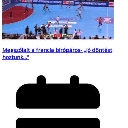
Megszólalt a francia bírópáros- „jó döntést
hoztunk…”