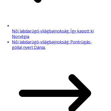
Női labdarúgó-világbajnokság: Így kapott ki
Norvégia
Női labdarúgó-világbajnokság: Pontrúgás-
góllal nyert Dánia.