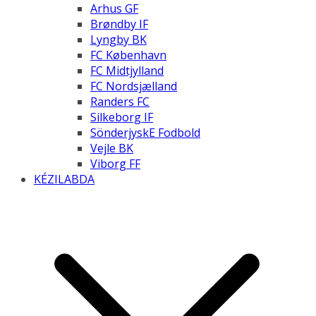
Arhus GF
Brøndby IF
Lyngby BK
FC København
FC Midtjylland
FC Nordsjælland
Randers FC
Silkeborg IF
SönderjyskE Fodbold
Vejle BK
Viborg FF
KÉZILABDA