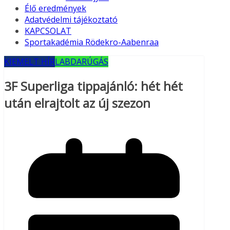
Élő eredmények
Adatvédelmi tájékoztató
KAPCSOLAT
Sportakadémia Rödekro-Aabenraa
KIEMELT HÍR
LABDARÚGÁS
3F Superliga tippajánló: hét hét
után elrajtolt az új szezon