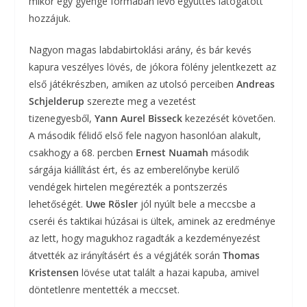
mikor egy gyenge formában lévő együttes látogatott
hozzájuk.
Nagyon magas labdabirtoklási arány, és bár kevés
kapura veszélyes lövés, de jókora fölény jelentkezett az
első játékrészben, amiken az utolsó perceiben
Andreas
Schjelderup
szerezte meg a vezetést
tizenegyesből,
Yann Aurel Bisseck
kezezését követően.
A második félidő első fele nagyon hasonlóan alakult,
csakhogy a 68. percben
Ernest Nuamah
második
sárgája kiállítást ért, és az emberelőnybe kerülő
vendégek hirtelen megérezték a pontszerzés
lehetőségét.
Uwe Rösler
jól nyúlt bele a meccsbe a
cseréi és taktikai húzásai is ültek, aminek az eredménye
az lett, hogy magukhoz ragadták a kezdeményezést
átvették az irányításért és a végjáték során
Thomas
Kristensen
lövése utat talált a hazai kapuba, amivel
döntetlenre mentették a meccset.