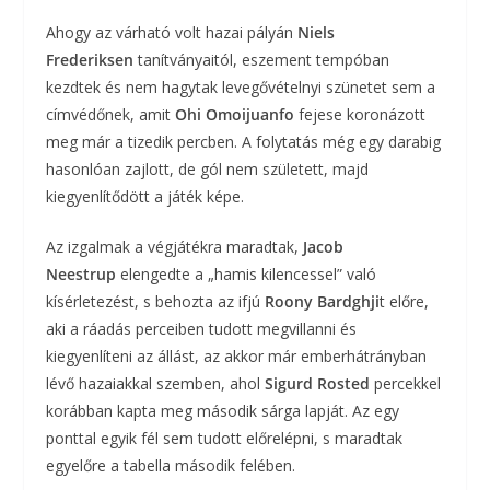
Ahogy az várható volt hazai pályán
Niels
Frederiksen
tanítványaitól, eszement tempóban
kezdtek és nem hagytak levegővételnyi szünetet sem a
címvédőnek, amit
Ohi Omoijuanfo
fejese koronázott
meg már a tizedik percben. A folytatás még egy darabig
hasonlóan zajlott, de gól nem született, majd
kiegyenlítődött a játék képe.
Az izgalmak a végjátékra maradtak,
Jacob
Neestrup
elengedte a „hamis kilencessel” való
kísérletezést, s behozta az ifjú
Roony Bardghji
t előre,
aki a ráadás perceiben tudott megvillanni és
kiegyenlíteni az állást, az akkor már emberhátrányban
lévő hazaiakkal szemben, ahol
Sigurd Rosted
percekkel
korábban kapta meg második sárga lapját. Az egy
ponttal egyik fél sem tudott előrelépni, s maradtak
egyelőre a tabella második felében.