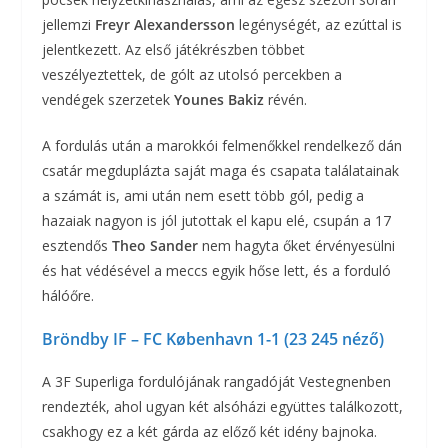
jellemzi
Freyr Alexandersson
legénységét, az ezúttal is
jelentkezett. Az első játékrészben többet
veszélyeztettek, de gólt az utolsó percekben a
vendégek szerzetek
Younes Bakiz
révén.
A fordulás után a marokkói felmenőkkel rendelkező dán
csatár megduplázta saját maga és csapata találatainak
a számát is, ami után nem esett több gól, pedig a
hazaiak nagyon is jól jutottak el kapu elé, csupán a 17
esztendős
Theo Sander
nem hagyta őket érvényesülni
és hat védésével a meccs egyik hőse lett, és a forduló
hálóőre.
Bröndby IF – FC København 1-1 (23 245 néző)
A 3F Superliga fordulójának rangadóját Vestegnenben
rendezték, ahol ugyan két alsóházi együttes találkozott,
csakhogy ez a két gárda az előző két idény bajnoka.