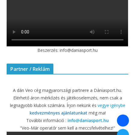
Beszerzés: info@daniasport.hu
Partner / Reklám
A dán Veo cég magyarországi partnere a Dániasport.hu.
Elérhető áron mérkőzés és játékoselemzés, nem csak a
legnagyobb klubok számára. Írjon nekünk és
vegye igénybe
kedvezményes ajánlatunkat
még ma!
További információ :
info@daniasport.hu
"Veo-Már operatőr sem kell a meccsfelvételhez!"