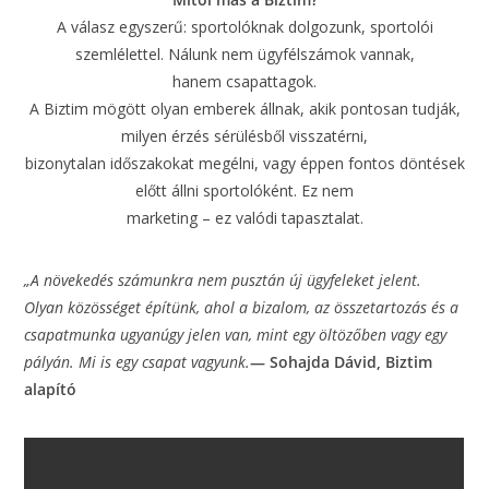
A válasz egyszerű: sportolóknak dolgozunk, sportolói
szemlélettel. Nálunk nem ügyfélszámok vannak,
hanem csapattagok.
A Biztim mögött olyan emberek állnak, akik pontosan tudják,
milyen érzés sérülésből visszatérni,
bizonytalan időszakokat megélni, vagy éppen fontos döntések
előtt állni sportolóként. Ez nem
marketing – ez valódi tapasztalat.
„A növekedés számunkra nem pusztán új ügyfeleket jelent.
Olyan közösséget építünk, ahol a
bizalom, az összetartozás és a
csapatmunka ugyanúgy jelen van, mint egy öltözőben vagy
egy
pályán. Mi is egy csapat vagyunk.
— Sohajda Dávid, Biztim
alapító