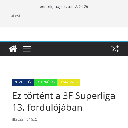
Skip
péntek, augusztus 7, 2026
to
Latest:
content
KIEMELT HÍR
LABDARÚGÁS
LEGFRISSEBB
Ez történt a 3F Superliga
13. fordulójában
2022.10.19.