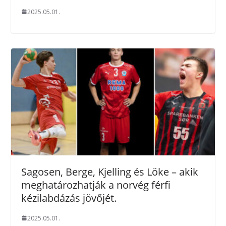
2025.05.01.
Sagosen, Berge, Kjelling és Löke – akik
meghatározhatják a norvég férfi
kézilabdázás jövőjét.
2025.05.01.