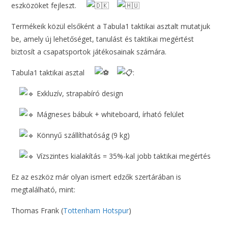
eszközöket fejleszt.
Termékeik közül elsőként a Tabula1 taktikai asztalt mutatjuk
be, amely új lehetőséget, tanulást és taktikai megértést
biztosít a csapatsportok játékosainak számára.
Tabula1 taktikai asztal
:
Exkluzív, strapabíró design
Mágneses bábuk + whiteboard, írható felület
Könnyű szállíthatóság (9 kg)
Vízszintes kialakítás = 35%-kal jobb taktikai megértés
Ez az eszköz már olyan ismert edzők szertárában is
megtalálható, mint:
Thomas Frank (
Tottenham Hotspur
)