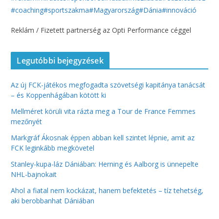
#coaching
#sportszakma
#Magyarország
#Dánia
#innováció
Reklám / Fizetett partnerség az Opti Performance céggel
Legutóbbi bejegyzések
Az új FCK-játékos megfogadta szövetségi kapitánya tanácsát
– és Koppenhágában kötött ki
Mellméret körüli vita rázta meg a Tour de France Femmes
mezőnyét
Markgráf Ákosnak éppen abban kell szintet lépnie, amit az
FCK leginkább megkövetel
Stanley-kupa-láz Dániában: Herning és Aalborg is ünnepelte
NHL-bajnokait
Ahol a fiatal nem kockázat, hanem befektetés – tíz tehetség,
aki berobbanhat Dániában