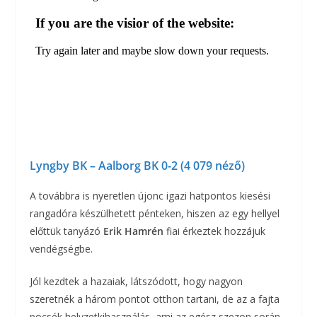
Lyngby BK – Aalborg BK 0-2 (4 079 néző)
A továbbra is nyeretlen újonc igazi hatpontos kiesési
rangadóra készülhetett pénteken, hiszen az egy hellyel
előttük tanyázó
Erik Hamrén
fiai érkeztek hozzájuk
vendégségbe.
Jól kezdtek a hazaiak, látszódott, hogy nagyon
szeretnék a három pontot otthon tartani, de az a fajta
pocsék helyzetkihasználás, ami az egész szezon során