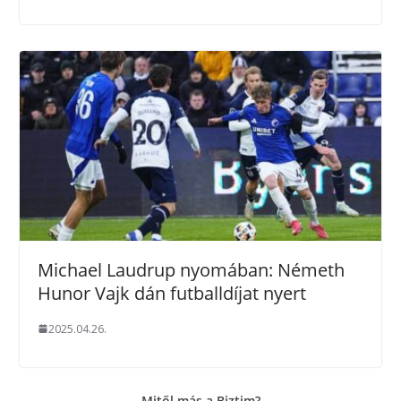
Michael Laudrup nyomában: Németh
Hunor Vajk dán futballdíjat nyert
2025.04.26.
Mitől más a Biztim?