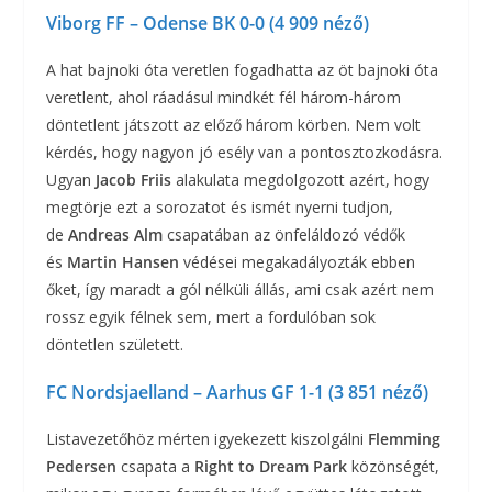
Viborg FF – Odense BK 0-0 (4 909 néző)
A hat bajnoki óta veretlen fogadhatta az öt bajnoki óta
veretlent, ahol ráadásul mindkét fél három-három
döntetlent játszott az előző három körben. Nem volt
kérdés, hogy nagyon jó esély van a pontosztozkodásra.
Ugyan
Jacob Friis
alakulata megdolgozott azért, hogy
megtörje ezt a sorozatot és ismét nyerni tudjon,
de
Andreas Alm
csapatában az önfeláldozó védők
és
Martin Hansen
védései megakadályozták ebben
őket, így maradt a gól nélküli állás, ami csak azért nem
rossz egyik félnek sem, mert a fordulóban sok
döntetlen született.
FC Nordsjaelland – Aarhus GF 1-1 (3 851 néző)
Listavezetőhöz mérten igyekezett kiszolgálni
Flemming
Pedersen
csapata a
Right to Dream
Park
közönségét,