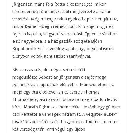
Jörgensen
máris felállította a közönséget, mikor
lehetetlennek tűnő helyzetből megszerezte a hazai
vezetést. Még mindig csak a nyolcadik percben jártunk,
mikor
Daniel Höegh
remekül bújt ki őrzője mögül és
fejelt a kapuba, kiegyenlítve az állást. Éppen lezárult az
első negyedóra, s a házigazdák szöglete
Björn
Kopplin
ról került a vendégkapuba, így öngóllal ismét
előnyben voltak Kent Nielsen tanítványai.
Kis szusszanás, de még a szünet előtt
megduplázta
Sebastian Jörgensen
a saját maga
góljainak és csapatának előnyét is. Már szünetben is,
majd egy óta elteltével ismét cserélt Thomas
Thomasberg, aki nagyon jól találta meg a padon lévők
közül
Marvin Egho
t, aki nem sokkal később egy gólosra
csökkentette a vendégek hátrányát. A végjáték a „kék”
lovak” küzdelméről szólt, hogy pontot tudjanak menteni
két vereség után, ami végül egy újabb