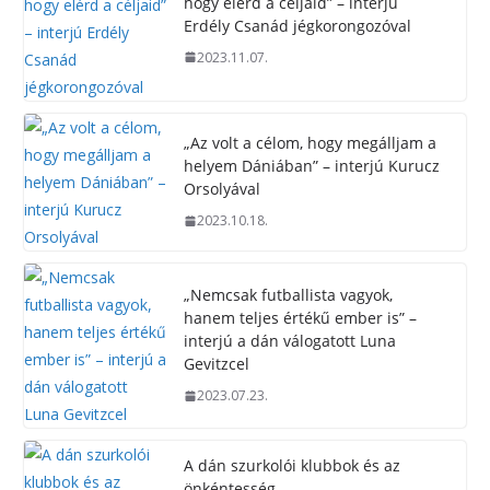
hogy elérd a céljaid” – interjú
Erdély Csanád jégkorongozóval
2023.11.07.
„Az volt a célom, hogy megálljam a
helyem Dániában” – interjú Kurucz
Orsolyával
2023.10.18.
„Nemcsak futballista vagyok,
hanem teljes értékű ember is” –
interjú a dán válogatott Luna
Gevitzcel
2023.07.23.
A dán szurkolói klubbok és az
önkéntesség