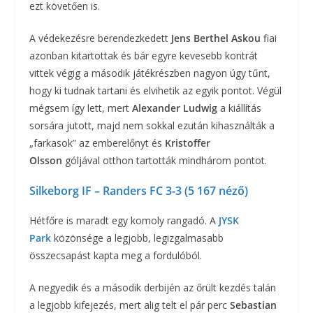
ezt követően is.
A védekezésre berendezkedett
Jens Berthel Askou
fiai
azonban kitartottak és bár egyre kevesebb kontrát
vittek végig a második játékrészben nagyon úgy tűnt,
hogy ki tudnak tartani és elvihetik az egyik pontot. Végül
mégsem így lett, mert
Alexander Ludwig
a kiállítás
sorsára jutott, majd nem sokkal ezután kihasználták a
„farkasok” az emberelőnyt és
Kristoffer
Olsson
góljával otthon tartották mindhárom pontot.
Silkeborg IF – Randers FC 3-3 (5 167 néző)
Hétfőre is maradt egy komoly rangadó. A
JYSK
Park
közönsége a legjobb, legizgalmasabb
összecsapást kapta meg a fordulóból.
A negyedik és a második derbijén az őrült kezdés talán
a legjobb kifejezés, mert alig telt el pár perc
Sebastian