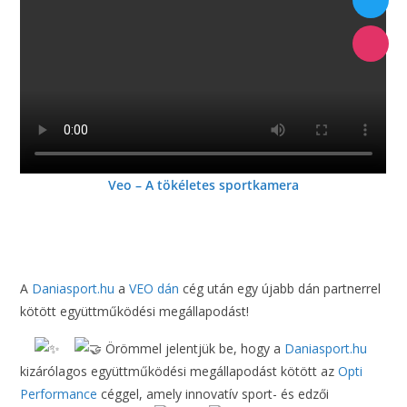
Veo – A tökéletes sportkamera
A
Daniasport.hu
a
VEO dán
cég után egy újabb dán partnerrel
kötött együttműködési megállapodást!
Örömmel jelentjük be, hogy a
Daniasport.hu
kizárólagos együttműködési megállapodást kötött az
Opti
Performance
céggel, amely innovatív sport- és edzői