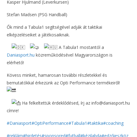
Kasper Hjulmand (Leverkursen)
Stefan Madsen (PSG Handball)
Ők mind a Tabula1 segítségével adják át taktikai
elképzeléseiket a játékosaiknak.
A Tabula1 mostantól a
Daniasport.hu
közreműködésével Magyarországon is
elérhető!
Kövess minket, hamarosan további részletekkel és
bemutatókkal érkezünk az Opti Performance termékeiről!
Ha felkeltettük érdeklődésed, írj az info@daniasport.hu
címre!
#Daniasport
#OptiPerformance
#Tabula1
#taktika
#coaching
#reklám
#hirdetés
#sponsored
#futball
#kézilabda
#edzőieszköz