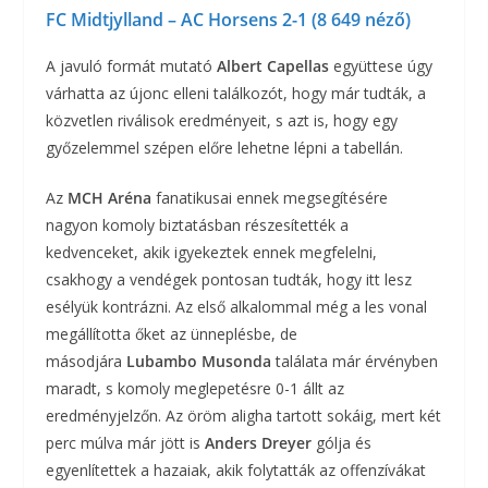
FC Midtjylland – AC Horsens 2-1 (8 649 néző)
A javuló formát mutató
Albert Capellas
együttese úgy
várhatta az újonc elleni találkozót, hogy már tudták, a
közvetlen riválisok eredményeit, s azt is, hogy egy
győzelemmel szépen előre lehetne lépni a tabellán.
Az
MCH Aréna
fanatikusai ennek megsegítésére
nagyon komoly biztatásban részesítették a
kedvenceket, akik igyekeztek ennek megfelelni,
csakhogy a vendégek pontosan tudták, hogy itt lesz
esélyük kontrázni. Az első alkalommal még a les vonal
megállította őket az ünneplésbe, de
másodjára
Lubambo Musonda
találata már érvényben
maradt, s komoly meglepetésre 0-1 állt az
eredményjelzőn. Az öröm aligha tartott sokáig, mert két
perc múlva már jött is
Anders Dreyer
gólja és
egyenlítettek a hazaiak, akik folytatták az offenzívákat