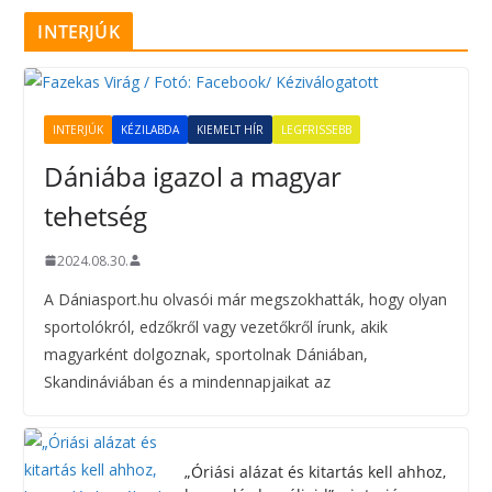
INTERJÚK
INTERJÚK
KÉZILABDA
KIEMELT HÍR
LEGFRISSEBB
Dániába igazol a magyar
tehetség
2024.08.30.
A Dániasport.hu olvasói már megszokhatták, hogy olyan
sportolókról, edzőkről vagy vezetőkről írunk, akik
magyarként dolgoznak, sportolnak Dániában,
Skandináviában és a mindennapjaikat az
„Óriási alázat és kitartás kell ahhoz,