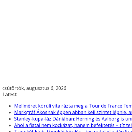
Skip
csütörtök, augusztus 6, 2026
to
Latest:
content
Mellméret körüli vita rázta meg a Tour de France F
Markgráf Ákosnak éppen abban kell szintet lépnie, 
Stanley-kupa-láz Dániában: Herning és Aalborg is ü
Ahol a fiatal nem kockázat, hanem befektetés – tíz 
Tizenkét klub, tizenkét kérdés – így rajtol el a dán Su