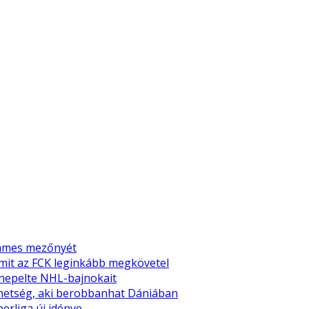
emmes mezőnyét
amit az FCK leginkább megkövetel
nnepelte NHL-bajnokait
tehetség, aki berobbanhat Dániában
perliga új idénye