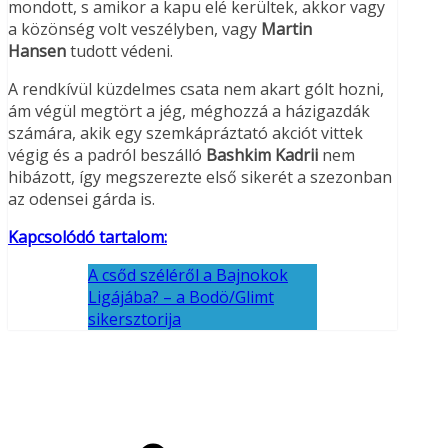
mondott, s amikor a kapu elé kerültek, akkor vagy
a közönség volt veszélyben, vagy
Martin
Hansen
tudott védeni.
A rendkívül küzdelmes csata nem akart gólt hozni,
ám végül megtört a jég, méghozzá a házigazdák
számára, akik egy szemkápráztató akciót vittek
végig és a padról beszálló
Bashkim Kadrii
nem
hibázott, így megszerezte első sikerét a szezonban
az odensei gárda is.
Kapcsolódó tartalom:
A csőd széléről a Bajnokok
Ligájába? – a Bodö/Glimt
sikersztorija