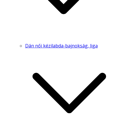
Dán női kézilabda-bajnokság, liga