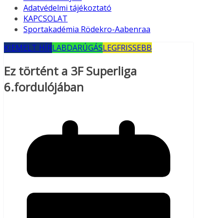
Adatvédelmi tájékoztató
KAPCSOLAT
Sportakadémia Rödekro-Aabenraa
KIEMELT HÍR
LABDARÚGÁS
LEGFRISSEBB
Ez történt a 3F Superliga
6.fordulójában