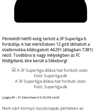
Péntektől hétfő estig tartott a 3F Superliga 6.
fordulója. A hat mérkőzésen 12 gólt láthatott a
stadionokba kilátogatott 44.291 (átlagban 7.381)
néző. Továbbra is nagy mélységben az FC
Midtjylland, élre került a Silkeborg!
A 3F Superliga állása hat forduló után.
Fotó: Superliga.dk
Lyngby BK – FC København 0-3 (10.036 néző)
Nem várt könnyű összecsapás pénteken az