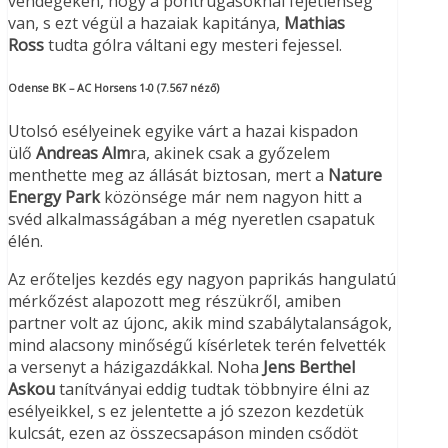
vendégeken, hogy a pontrúgásoknál fejetlenség
van, s ezt végül a hazaiak kapitánya,
Mathias
Ross
tudta gólra váltani egy mesteri fejessel.
Odense BK – AC Horsens 1-0 (7.567 néző)
Utolsó esélyeinek egyike várt a hazai kispadon
ülő
Andreas Alm
ra, akinek csak a győzelem
menthette meg az állását biztosan, mert a
Nature
Energy Park
közönsége már nem nagyon hitt a
svéd alkalmasságában a még nyeretlen csapatuk
élén.
Az erőteljes kezdés egy nagyon paprikás hangulatú
mérkőzést alapozott meg részükről, amiben
partner volt az újonc, akik mind szabálytalanságok,
mind alacsony minőségű kísérletek terén felvették
a versenyt a házigazdákkal. Noha
Jens Berthel
Askou
tanítványai eddig tudtak többnyire élni az
esélyeikkel, s ez jelentette a jó szezon kezdetük
kulcsát, ezen az összecsapáson minden csődöt