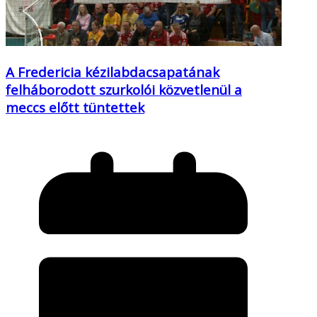
A Fredericia kézilabdacsapatának
felháborodott szurkolói közvetlenül a
meccs előtt tüntettek