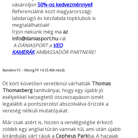
vásároljon
50%-os kedvezménnyel!
Referenciáink közt magyarországi
labdarúgó és kézilabda topklubok is
megtalálhatóak!
Írjon nekünk még ma
az
info@daniasport.hu
-ra!
A DÁNIASPORT a
VEO
KAMERÁK
AMBASSADÖR PARTNERE!
Randers FC – Viborg FF 1-0 (5.456 néző)
Öt kört követően veretlenül várhatták
Thomas
Thomasberg
tanítványai, hogy egy újabb jó
esélyekkel kecsegtető összecsapáson ismét
legalább a pontszerzést abszolválva őrizzék a
vereség nélküli mutatójukat.
Már csak azért is, hiszen a vendégségbe érkező
zöldek egy angliai túrán vannak túl, ami után újabb
kirándulás várt rájuk a
Cepheus Park
ba. A hazaiak