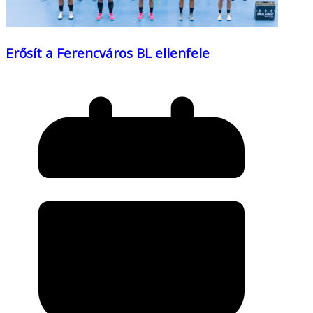
Erősít a Ferencváros BL ellenfele