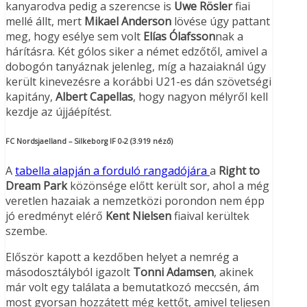
kanyarodva pedig a szerencse is
Uwe Rösler
fiai
mellé állt, mert
Mikael Anderson
lövése úgy pattant
meg, hogy esélye sem volt
Elías Ólafsson
nak a
hárításra. Két gólos siker a német edzőtől, amivel a
dobogón tanyáznak jelenleg, míg a hazaiaknál úgy
került kinevezésre a korábbi U21-es dán szövetségi
kapitány,
Albert Capellas
, hogy nagyon mélyről kell
kezdje az újjáépítést.
FC Nordsjaelland – Silkeborg IF 0-2 (3.919 néző)
A
tabella alapján a forduló rangadójára
a
Right to
Dream Park
közönsége előtt került sor, ahol a még
veretlen hazaiak a nemzetközi porondon nem épp
jó eredményt elérő
Kent Nielsen
fiaival kerültek
szembe.
Először kapott a kezdőben helyet a nemrég a
másodosztályból igazolt
Tonni Adamsen
, akinek
már volt egy találata a bemutatkozó meccsén, ám
most gyorsan hozzátett még kettőt, amivel teljesen