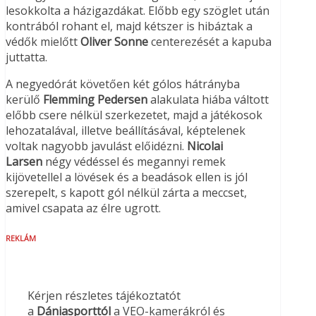
lesokkolta a házigazdákat. Előbb egy szöglet után
kontrából rohant el, majd kétszer is hibáztak a
védők mielőtt
Oliver Sonne
centerezését a kapuba
juttatta.
A negyedórát követően két gólos hátrányba
kerülő
Flemming Pedersen
alakulata hiába váltott
előbb csere nélkül szerkezetet, majd a játékosok
lehozatalával, illetve beállításával, képtelenek
voltak nagyobb javulást előidézni.
Nicolai
Larsen
négy védéssel és megannyi remek
kijövetellel a lövések és a beadások ellen is jól
szerepelt, s kapott gól nélkül zárta a meccset,
amivel csapata az élre ugrott.
REKLÁM
Kérjen részletes tájékoztatót
a
Dániasporttól
a VEO-kamerákról és