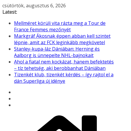
Skip
csütörtök, augusztus 6, 2026
to
Latest:
content
Mellméret körüli vita rázta meg a Tour de
France Femmes mezőnyét
Markgráf Ákosnak éppen abban kell szintet
lépnie, amit az FCK leginkább megkövetel
Stanley-kupa-láz Dániában: Herning és
Aalborg is ünnepelte NHL-bajnokait
Ahol a fiatal nem kockázat, hanem befektetés
– tíz tehetség, aki berobbanhat Dániában
Tizenkét klub, tizenkét kérdés – így rajtol el a
dán Superliga új idénye