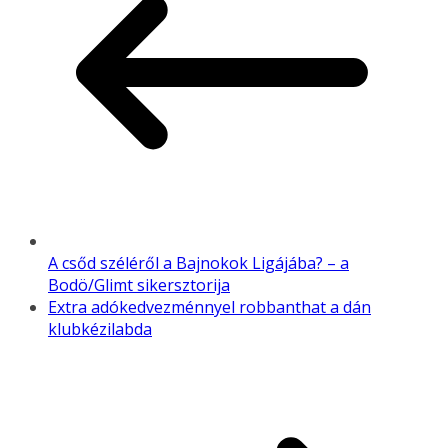
A csőd széléről a Bajnokok Ligájába? – a
Bodö/Glimt sikersztorija
Extra adókedvezménnyel robbanthat a dán
klubkézilabda