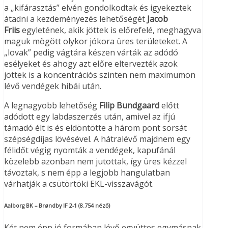
a „kifárasztás” elvén gondolkodtak és igyekeztek
átadni a kezdeményezés lehetőségét
Jacob
Friis
egyletének, akik jöttek is előrefelé, meghagyva
maguk mögött olykor jókora üres területeket. A
„lovak” pedig vágtára készen várták az adódó
esélyeket és ahogy azt előre eltervezték azok
jöttek is a koncentrációs szinten nem maximumon
lévő vendégek hibái után.
A legnagyobb lehetőség
Filip Bundgaard
előtt
adódott egy labdaszerzés után, amivel az ifjú
támadó élt is és eldöntötte a három pont sorsát
szépségdíjas lövésével. A hátralévő majdnem egy
félidőt végig nyomták a vendégek, kapufánál
közelebb azonban nem jutottak, így üres kézzel
távoztak, s nem épp a legjobb hangulatban
várhatják a csütörtöki EKL-visszavágót.
Aalborg BK – Brøndby IF 2-1 (8.754 néző)
Két nem épp jó formában lévő együttes egymásnak