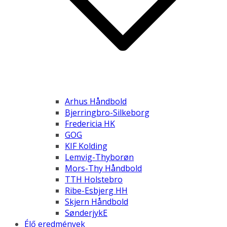
Arhus Håndbold
Bjerringbro-Silkeborg
Fredericia HK
GOG
KIF Kolding
Lemvig-Thyborøn
Mors-Thy Håndbold
TTH Holstebro
Ribe-Esbjerg HH
Skjern Håndbold
SønderjykE
Élő eredmények