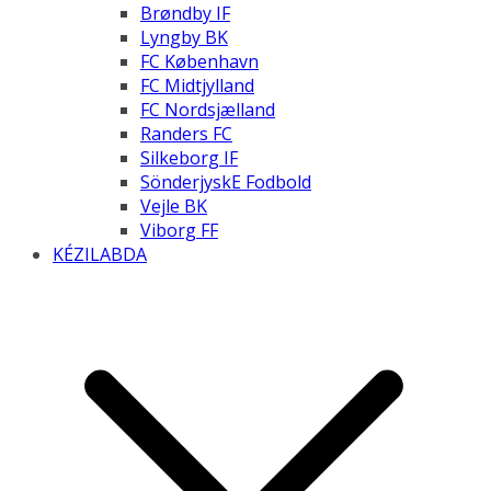
Brøndby IF
Lyngby BK
FC København
FC Midtjylland
FC Nordsjælland
Randers FC
Silkeborg IF
SönderjyskE Fodbold
Vejle BK
Viborg FF
KÉZILABDA