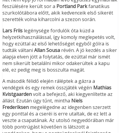
feszülésére került sor a
Portland Park
fanatikus
szurkolótábora előtt, akik kedvenceik első sikerét
szerették volna kiharcolni a szezon során.
Lars Friis
legénysége fordulók óta küzd a
helyzetkihasználással, így komoly meglepetés volt,
hogy ezúttal az első lehetőséget egyből gólra is
tudták váltani
Allan Sousa
révén. A jó kezdés a siker
alapja elven jött a folytatás, de ezúttal már ismét
nem sikerült betalálni mikor odakerültek a kapu
elé, ez pedig meg is bosszulta magát.
A második félidő elején ráléptek a gázra a
vendégek és egy remek összjáték végén
Mathias
Kvistgaarden
volt a befejező, aki kiegyenlítette az
állást. Ezután úgy tűnt, mintha
Niels
Frederiksen
megelégedne az idegenben szerzett
egy ponttal és a cseréi is erre utaltak, de ez lett a
veszte a csapatának. Az utolsó negyedórában már
több pontrúgást követően is látszott a