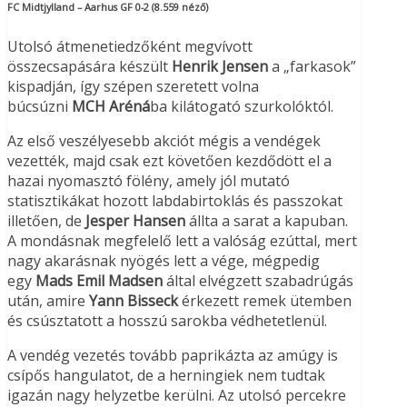
FC Midtjylland – Aarhus GF 0-2 (8.559 néző)
Utolsó átmenetiedzőként megvívott
összecsapására készült
Henrik Jensen
a „farkasok”
kispadján, így szépen szeretett volna
búcsúzni
MCH Aréná
ba kilátogató szurkolóktól.
Az első veszélyesebb akciót mégis a vendégek
vezették, majd csak ezt követően kezdődött el a
hazai nyomasztó fölény, amely jól mutató
statisztikákat hozott labdabirtoklás és passzokat
illetően, de
Jesper Hansen
állta a sarat a kapuban.
A mondásnak megfelelő lett a valóság ezúttal, mert
nagy akarásnak nyögés lett a vége, mégpedig
egy
Mads Emil Madsen
által elvégzett szabadrúgás
után, amire
Yann Bisseck
érkezett remek ütemben
és csúsztatott a hosszú sarokba védhetetlenül.
A vendég vezetés tovább paprikázta az amúgy is
csípős hangulatot, de a herningiek nem tudtak
igazán nagy helyzetbe kerülni. Az utolsó percekre