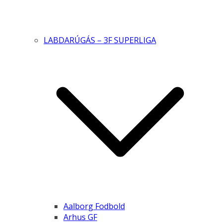
LABDARÚGÁS – 3F SUPERLIGA
Aalborg Fodbold
Arhus GF