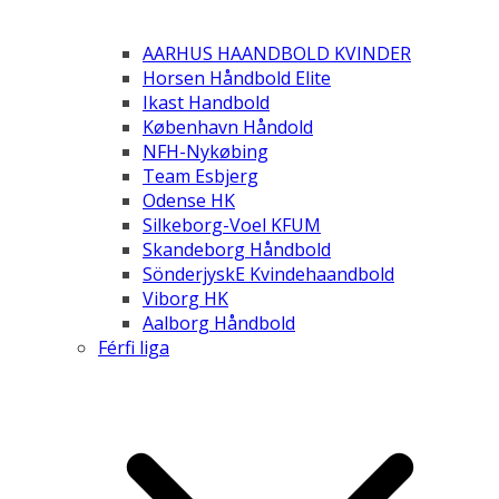
AARHUS HAANDBOLD KVINDER
Horsen Håndbold Elite
Ikast Handbold
København Håndold
NFH-Nykøbing
Team Esbjerg
Odense HK
Silkeborg-Voel KFUM
Skandeborg Håndbold
SönderjyskE Kvindehaandbold
Viborg HK
Aalborg Håndbold
Férfi liga