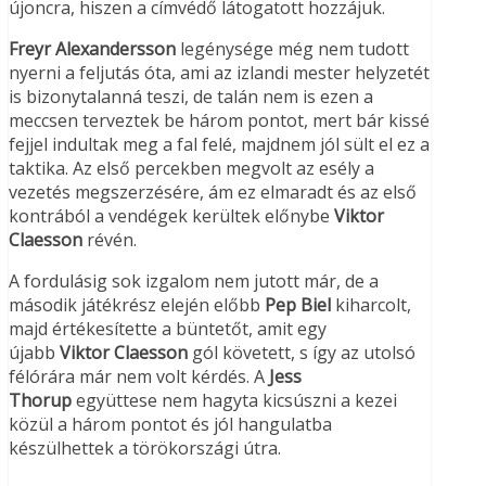
újoncra, hiszen a címvédő látogatott hozzájuk.
Freyr Alexandersson
legénysége még nem tudott
nyerni a feljutás óta, ami az izlandi mester helyzetét
is bizonytalanná teszi, de talán nem is ezen a
meccsen terveztek be három pontot, mert bár kissé
fejjel indultak meg a fal felé, majdnem jól sült el ez a
taktika. Az első percekben megvolt az esély a
vezetés megszerzésére, ám ez elmaradt és az első
kontrából a vendégek kerültek előnybe
Viktor
Claesson
révén.
A fordulásig sok izgalom nem jutott már, de a
második játékrész elején előbb
Pep Biel
kiharcolt,
majd értékesítette a büntetőt, amit egy
újabb
Viktor Claesson
gól követett, s így az utolsó
félórára már nem volt kérdés. A
Jess
Thorup
együttese nem hagyta kicsúszni a kezei
közül a három pontot és jól hangulatba
készülhettek a törökországi útra.