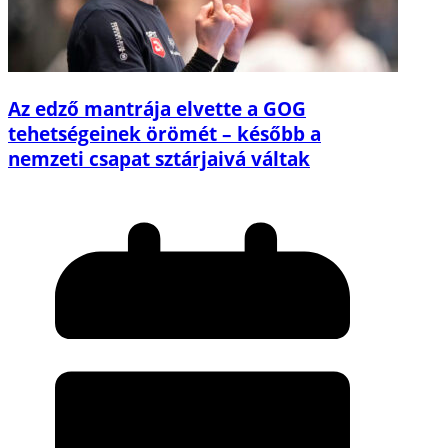
Az edző mantrája elvette a GOG
tehetségeinek örömét – később a
nemzeti csapat sztárjaivá váltak