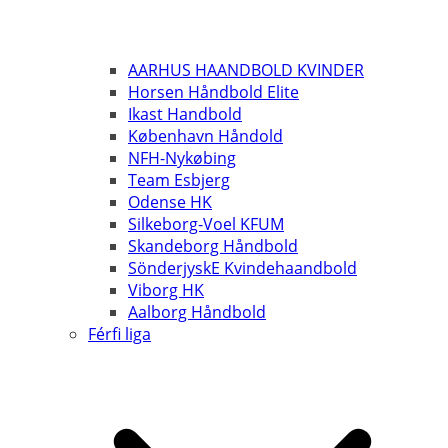
AARHUS HAANDBOLD KVINDER
Horsen Håndbold Elite
Ikast Handbold
København Håndold
NFH-Nykøbing
Team Esbjerg
Odense HK
Silkeborg-Voel KFUM
Skandeborg Håndbold
SönderjyskE Kvindehaandbold
Viborg HK
Aalborg Håndbold
Férfi liga