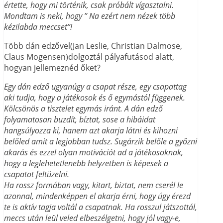
értette, hogy mi történik, csak próbált vígasztalni.
Mondtam is neki, hogy ” Na ezért nem nézek több
kézilabda meccset”!
Több dán edzővel(Jan Leslie, Christian Dalmose,
Claus Mogensen)dolgoztál pályafutásod alatt,
hogyan jellemeznéd őket?
Egy dán edző ugyanúgy a csapat része, egy csapattag
aki tudja, hogy a játékosok és ő egymástól függenek.
Kölcsönös a tisztelet egymás iránt. A dán edző
folyamatosan buzdít, bíztat, sose a hibáidat
hangsúlyozza ki, hanem azt akarja látni és kihozni
belőled amit a legjobban tudsz. Sugárzik belőle a győzni
akarás és ezzel olyan motivációt ad a játékosoknak,
hogy a leglehetetlenebb helyzetben is képesek a
csapatot feltüzelni.
Ha rossz formában vagy, kitart, biztat, nem cserél le
azonnal, mindenképpen el akarja érni, hogy úgy érezd
te is aktív tagja voltál a csapatnak. Ha rosszul játszottál,
meccs után leül veled elbeszélgetni, hogy jól vagy-e,