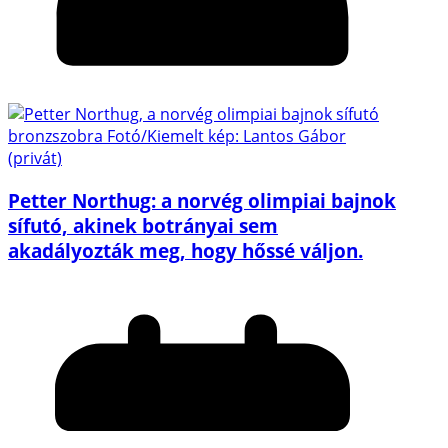
Petter Northug: a norvég olimpiai bajnok
sífutó, akinek botrányai sem
akadályozták meg, hogy hőssé váljon.