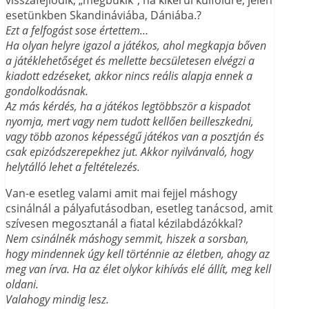
visszafejlődik, „megbukik”, ha kikerül külföldre, jelen
esetünkben Skandináviába, Dániába.?
Ezt a felfogást sose értettem…
Ha olyan helyre igazol a játékos, ahol megkapja bőven
a játéklehetőséget és mellette becsületesen elvégzi a
kiadott edzéseket, akkor nincs reális alapja ennek a
gondolkodásnak.
Az más kérdés, ha a játékos legtöbbször a kispadot
nyomja, mert vagy nem tudott kellően beilleszkedni,
vagy több azonos képességű játékos van a posztján és
csak epizódszerepekhez jut. Akkor nyilvánvaló, hogy
helytálló lehet a feltételezés.
Van-e esetleg valami amit mai fejjel máshogy
csinálnál a pályafutásodban, esetleg tanácsod, amit
szívesen megosztanál a fiatal kézilabdázókkal?
Nem csinálnék máshogy semmit, hiszek a sorsban,
hogy mindennek úgy kell történnie az életben, ahogy az
meg van írva. Ha az élet olykor kihívás elé állít, meg kell
oldani.
Valahogy mindig lesz.