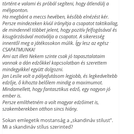
történt-e valami és próbál segíteni, hogy átlendülj a
mélyponton.
Ha megbánt a meccs hevében, később elnézést kér.
Persze mindezeken kívül irányítja a csapatot taktikailag,
de mindennél többet jelent, hogy pozitív felfogásával és
kisugárzásával motiválja a csapatot. A sikeresség
innentől meg a játékosokon múlik. Így lesz az egész
CSAPATMUNKA!
Ami azt illeti Nekem szinte csak jó tapasztalataim
vannak a dán edzőkkel kapcsolatban és szerettem
mindegyikkel együtt dolgozni.
Jan Leslie volt a pályafutásom legjobb, és legkedveltebb
edzője, ő kihozta belőlem mindig a maximumot.
Mindamellett, hogy fantasztikus edző, egy nagyon jó
ember is.
Persze említhetném a volt magyar edzőimet is,
szakemberekben otthon sincs hiány.
Sokan emlegetik mostanság a „skandináv stilust”.
Mi a skandináv stílus szerinted?