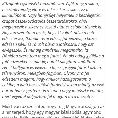
Küzdjünk egymásért maximálisan, éljük meg a sikert,
nézzünk mindig előre és a kis siker is siker. Ez a
kiindulópont. Nagy hangsúlyt helyeznek a beszélgetős,
csapat összekovácsolós összetartástokra, ahol
megtervezik a sikerhez vezető utat és célokat tűznek ki.
Nagyon szerettem azt is, hogy ki voltak adva a heti
edzéstervek, (konditeremi edzés, futóedzés), a közös
edzésen kívül és rá volt bízva a játékosra, hogy azt
elvégezzék. És mindig mindenki megcsinálta. Itt
Dániába szerettem meg a futást, én aki addig gyűlölte a
futóedzéseket és mindig hátul kullogtam. Imádtam
zenét hallgatni és élvezni a táj szépségeit futás közben,
télen-nyáron, melegben-fagyban. Olyannyira fel
edzettem magam, hogy amikor hazaigazoltam a
Lokiba, a kinti hosszútávú futóedzéseken mindig az első
háromban végeztem . Erre anno nagyon büszke voltam,
mert egyedül dolgoztam fel magam arra a szintre.
Miért van az szerinted,hogy míg Magyarországon az
a hír terjed, hogy egy magyar kézilabdás úgymond