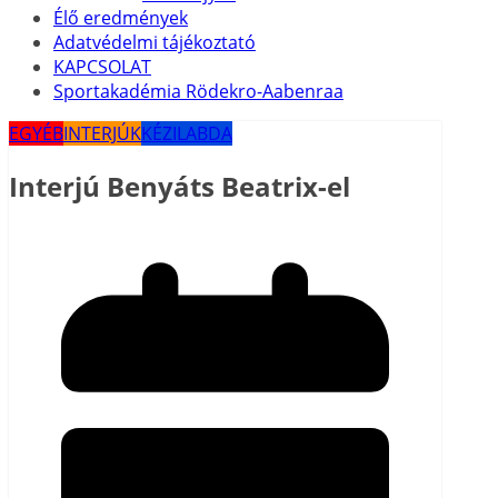
Élő eredmények
Adatvédelmi tájékoztató
KAPCSOLAT
Sportakadémia Rödekro-Aabenraa
EGYÉB
INTERJÚK
KÉZILABDA
Interjú Benyáts Beatrix-el