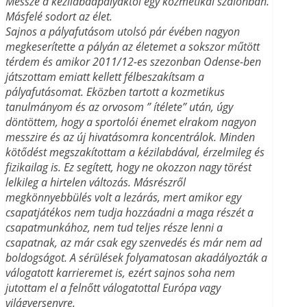
Messze a kézilabdapályáktól egy kozmetikai szalonban.
Másfelé sodort az élet.
Sajnos a pályafutásom utolsó pár évében nagyon
megkeserítette a pályán az életemet a sokszor műtött
térdem és amikor 2011/12-es szezonban Odense-ben
játszottam emiatt kellett félbeszakítsam a
pályafutásomat. Eközben tartott a kozmetikus
tanulmányom és az orvosom ” ítélete” után, úgy
döntöttem, hogy a sportolói énemet elrakom nagyon
messzire és az új hivatásomra koncentrálok. Minden
kötődést megszakítottam a kézilabdával, érzelmileg és
fizikailag is. Ez segített, hogy ne okozzon nagy törést
lelkileg a hirtelen változás. Másrészről
megkönnyebbülés volt a lezárás, mert amikor egy
csapatjátékos nem tudja hozzáadni a maga részét a
csapatmunkához, nem tud teljes része lenni a
csapatnak, az már csak egy szenvedés és már nem ad
boldogságot. A sérülések folyamatosan akadályozták a
válogatott karrieremet is, ezért sajnos soha nem
jutottam el a felnőtt válogatottal Európa vagy
világversenyre.