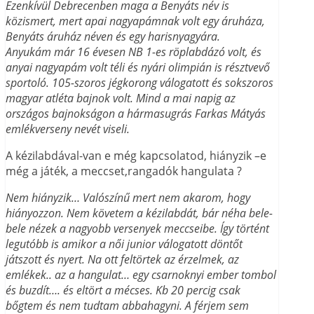
Ezenkívül Debrecenben maga a Benyáts név is
közismert, mert apai nagyapámnak volt egy áruháza,
Benyáts áruház néven és egy harisnyagyára.
Anyukám már 16 évesen NB 1-es röplabdázó volt, és
anyai nagyapám volt téli és nyári olimpián is résztvevő
sportoló. 105-szoros jégkorong válogatott és sokszoros
magyar atléta bajnok volt. Mind a mai napig az
országos bajnokságon a hármasugrás Farkas Mátyás
emlékverseny nevét viseli.
A kézilabdával-van e még kapcsolatod, hiányzik –e
még a játék, a meccset,rangadók hangulata ?
Nem hiányzik… Valószínű mert nem akarom, hogy
hiányozzon. Nem követem a kézilabdát, bár néha bele-
bele nézek a nagyobb versenyek meccseibe. Így történt
legutóbb is amikor a női junior válogatott döntőt
játszott és nyert. Na ott feltörtek az érzelmek, az
emlékek.. az a hangulat… egy csarnoknyi ember tombol
és buzdít…. és eltört a mécses. Kb 20 percig csak
bőgtem és nem tudtam abbahagyni. A férjem sem