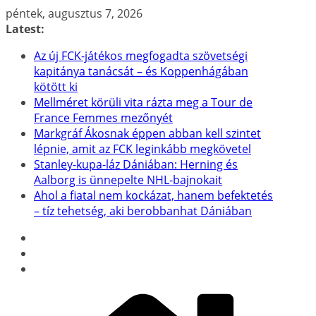
Skip
péntek, augusztus 7, 2026
to
Latest:
content
Az új FCK-játékos megfogadta szövetségi
kapitánya tanácsát – és Koppenhágában
kötött ki
Mellméret körüli vita rázta meg a Tour de
France Femmes mezőnyét
Markgráf Ákosnak éppen abban kell szintet
lépnie, amit az FCK leginkább megkövetel
Stanley-kupa-láz Dániában: Herning és
Aalborg is ünnepelte NHL-bajnokait
Ahol a fiatal nem kockázat, hanem befektetés
– tíz tehetség, aki berobbanhat Dániában