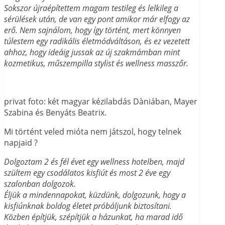
Sokszor újraépítettem magam testileg és lelkileg a
sérülések után, de van egy pont amikor már elfogy az
erő. Nem sajnálom, hogy így történt, mert könnyen
túlestem egy radikális életmódváltáson, és ez vezetett
ahhoz, hogy ideáig jussak az új szakmámban mint
kozmetikus, műszempilla stylist és wellness masszőr.
privat foto: két magyar kézilabdás Dàniában, Mayer
Szabina és Benyáts Beatrix.
Mi történt veled mióta nem játszol, hogy telnek
napjaid ?
Dolgoztam 2 és fél évet egy wellness hotelben, majd
szültem egy csodálatos kisfiút és most 2 éve egy
szalonban dolgozok.
Éljük a mindennapokat, küzdünk, dolgozunk, hogy a
kisfiúnknak boldog életet próbáljunk biztosítani.
Közben építjük, szépítjük a házunkat, ha marad idő