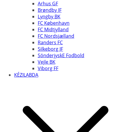
Arhus GF
Brøndby IF
Lyngby BK
FC København
FC Midtjylland
FC Nordsjælland
Randers FC
Silkeborg IF
SönderjyskE Fodbold
Vejle BK
Viborg FF
KÉZILABDA