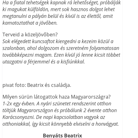
Ha a fiatal tehetségek kapnak rá lehetőséget, próbálják
ki magukat külföldön, mert sok hasznos dolgot lehet
megtanulni a pályán belül és kívül is az élettől, amit
kamatoztathat a jövőben.
Terveid a közeljövőben?
Sok elégedett kuncsaftot kiengedni a kezeim közül a
szalonban, ahol dolgozom és szeretném folyamatosan
továbbképezni magam. Ezen kívül jó lenne kicsit többet
utazgatni a férjemmel és a kisfiúnkkal.
pivat foto: Beatrix és családja.
Milyen sürün látogattok haza Magyarországra?
1-2x egy évben. A nyári szünetet rendszerint otthon
töltjük Magyarországon és próbálunk 2 évente otthon
Karácsonyozni. De napi kapcsolatban vagyok az
otthoniakkal, így kicsit könnyebb elviselni a honvágyat.
Benyáts Beatrix