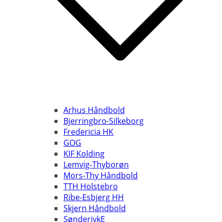
Arhus Håndbold
Bjerringbro-Silkeborg
Fredericia HK
GOG
KIF Kolding
Lemvig-Thyborøn
Mors-Thy Håndbold
TTH Holstebro
Ribe-Esbjerg HH
Skjern Håndbold
SønderjykE