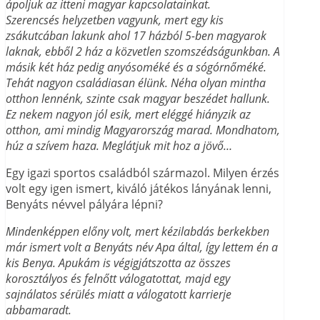
ápoljuk az itteni magyar kapcsolatainkat.
Szerencsés helyzetben vagyunk, mert egy kis
zsákutcában lakunk ahol 17 házból 5-ben magyarok
laknak, ebből 2 ház a közvetlen szomszédságunkban. A
másik két ház pedig anyósoméké és a sógórnőméké.
Tehát nagyon családiasan élünk. Néha olyan mintha
otthon lennénk, szinte csak magyar beszédet hallunk.
Ez nekem nagyon jól esik, mert eléggé hiányzik az
otthon, ami mindig Magyarország marad. Mondhatom,
húz a szívem haza. Meglátjuk mit hoz a jövő…
Egy igazi sportos családból származol. Milyen érzés
volt egy igen ismert, kiváló játékos lányának lenni,
Benyáts névvel pályára lépni?
Mindenképpen előny volt, mert kézilabdás berkekben
már ismert volt a Benyáts név Apa által, így lettem én a
kis Benya. Apukám is végigjátszotta az összes
korosztályos és felnőtt válogatottat, majd egy
sajnálatos sérülés miatt a válogatott karrierje
abbamaradt.