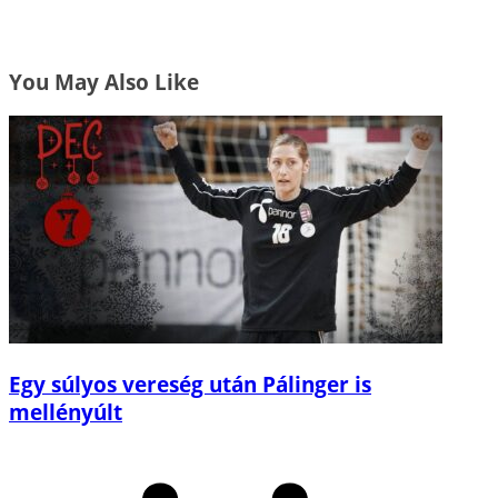
You May Also Like
Egy súlyos vereség után Pálinger is
mellényúlt