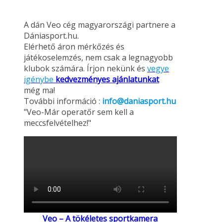
A dán Veo cég magyarországi partnere a
Dániasport.hu.
Elérhető áron mérkőzés és
játékoselemzés, nem csak a legnagyobb
klubok számára. Írjon nekünk és
vegye
igénybe
kedvezményes ajánlatunkat
még ma!
További információ :
info@daniasport.hu
"Veo-Már operatőr sem kell a
meccsfelvételhez!"
Veo – A tökéletes sportkamera