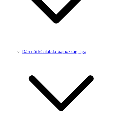
Dán női kézilabda-bajnokság, liga