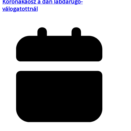
Koronakáosz a dán labdarúgó-
válogatottnál