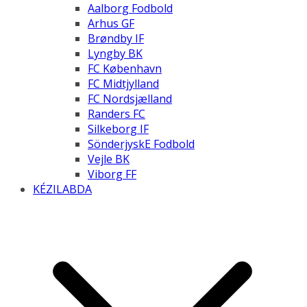
Aalborg Fodbold
Arhus GF
Brøndby IF
Lyngby BK
FC København
FC Midtjylland
FC Nordsjælland
Randers FC
Silkeborg IF
SönderjyskE Fodbold
Vejle BK
Viborg FF
KÉZILABDA