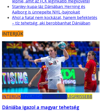
lépnie, amit az FCK leginkább megkövetel
Stanley-kupa-láz Dániában: Herning és
Aalborg is ünnepelte NHL-bajnokait
Ahol a fiatal nem kockázat, hanem befektetés
– tíz tehetség, aki berobbanhat Dániában
INTERJÚK
INTERJÚK
KÉZILABDA
KIEMELT HÍR
LEGFRISSEBB
Dániába igazol a magyar tehetség