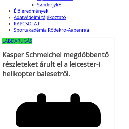
SønderjykE
Élő eredmények
Adatvédelmi tájékoztató
KAPCSOLAT
Sportakadémia Rödekro-Aabenraa
LABDARÚGÁS
Kasper Schmeichel megdöbbentő
részleteket árult el a leicester-i
helikopter balesetről.