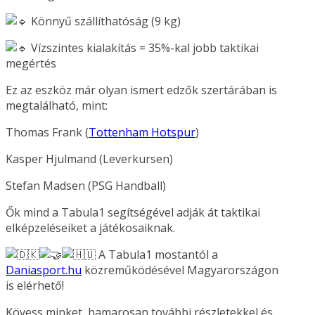
Könnyű szállíthatóság (9 kg)
Vízszintes kialakítás = 35%-kal jobb taktikai
megértés
Ez az eszköz már olyan ismert edzők szertárában is
megtalálható, mint:
Thomas Frank (
Tottenham Hotspur
)
Kasper Hjulmand (Leverkursen)
Stefan Madsen (PSG Handball)
Ők mind a Tabula1 segítségével adják át taktikai
elképzeléseiket a játékosaiknak.
A Tabula1 mostantól a
Daniasport.hu
közreműködésével Magyarországon
is elérhető!
Kövess minket, hamarosan további részletekkel és