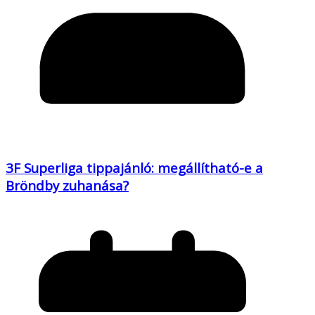
3F Superliga tippajánló: megállítható-e a
Bröndby zuhanása?