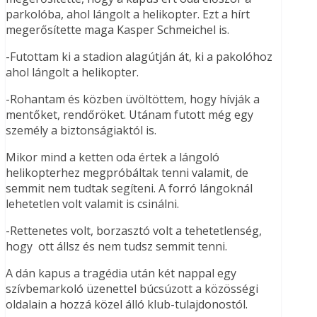
parkolóba, ahol lángolt a helikopter. Ezt a hírt
megerősítette maga Kasper Schmeichel is.
-Futottam ki a stadion alagútján át, ki a pakolóhoz
ahol lángolt a helikopter.
-Rohantam és közben üvöltöttem, hogy hívják a
mentőket, rendőröket. Utánam futott még egy
személy a biztonságiaktól is.
Mikor mind a ketten oda értek a lángoló
helikopterhez megpróbáltak tenni valamit, de
semmit nem tudtak segíteni. A forró lángoknál
lehetetlen volt valamit is csinálni.
-Rettenetes volt, borzasztó volt a tehetetlenség,
hogy ott állsz és nem tudsz semmit tenni.
A dán kapus a tragédia után két nappal egy
szívbemarkoló üzenettel búcsúzott a közösségi
oldalain a hozzá közel álló klub-tulajdonostól.