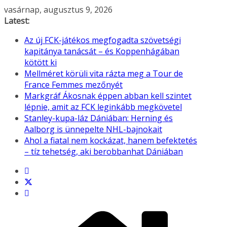
Skip
vasárnap, augusztus 9, 2026
to
Latest:
content
Az új FCK-játékos megfogadta szövetségi
kapitánya tanácsát – és Koppenhágában
kötött ki
Mellméret körüli vita rázta meg a Tour de
France Femmes mezőnyét
Markgráf Ákosnak éppen abban kell szintet
lépnie, amit az FCK leginkább megkövetel
Stanley-kupa-láz Dániában: Herning és
Aalborg is ünnepelte NHL-bajnokait
Ahol a fiatal nem kockázat, hanem befektetés
– tíz tehetség, aki berobbanhat Dániában