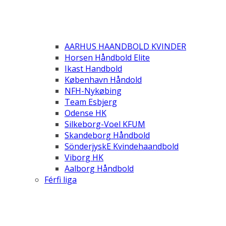
AARHUS HAANDBOLD KVINDER
Horsen Håndbold Elite
Ikast Handbold
København Håndold
NFH-Nykøbing
Team Esbjerg
Odense HK
Silkeborg-Voel KFUM
Skandeborg Håndbold
SönderjyskE Kvindehaandbold
Viborg HK
Aalborg Håndbold
Férfi liga