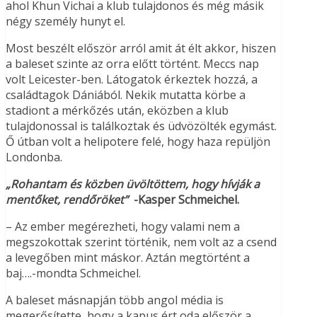
ahol Khun Vichai a klub tulajdonos és még másik
négy személy hunyt el.
Most beszélt először arról amit át élt akkor, hiszen
a baleset szinte az orra előtt történt. Meccs nap
volt Leicester-ben. Látogatok érkeztek hozzá, a
családtagok Dániából. Nekik mutatta körbe a
stadiont a mérkőzés után, eközben a klub
tulajdonossal is találkoztak és üdvözölték egymást.
Ő útban volt a helipotere felé, hogy haza repüljön
Londonba.
„Rohantam
és
közben üvöltöttem, hogy hívják a
mentőket, rendőröket”
-Kasper Schmeichel.
– Az ember megérezheti, hogy valami nem a
megszokottak szerint történik, nem volt az a csend
a levegőben mint máskor. Aztán megtörtént a
baj….-mondta Schmeichel.
A baleset másnapján több angol média is
megerősítette, hogy a kapus ért oda először a