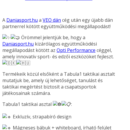
A
Daniasport.hu
a
VEO dán
cég után egy újabb dán
partnerrel kötött együttműködési megállapodást!
Örömmel jelentjük be, hogy a
Daniasport.hu
kizárólagos együttműködési
megállapodást kötött az
Opti Performance
céggel,
amely innovatív sport- és edzői eszközöket fejleszt.
Termékeik közül elsőként a Tabula1 taktikai asztalt
mutatjuk be, amely új lehetőséget, tanulást és
taktikai megértést biztosít a csapatsportok
játékosainak számára.
Tabula1 taktikai asztal
:
Exkluzív, strapabíró design
Mágneses bábuk + whiteboard, írható felület