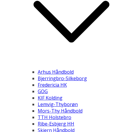
Arhus Håndbold
Bjerringbro-Silkeborg
Fredericia HK
GOG
KIF Kolding
Lemvig-Thyborøn
Mors-Thy Håndbold
TTH Holstebro
Ribe-Esbjerg HH
Skjern Håndbold