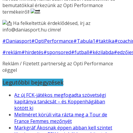
bemutatókkal érkezünk az Opti Performance
termékeiről!
Ha felkeltettük érdeklődésed, írj az
info@daniasport.hu címre!
#Daniasport
#OptiPerformance
#Tabula1
#taktika
#coachi
#reklám
#hirdetés
#sponsored
#futball
#kézilabda
#edzőie
Reklám / Fizetett partnerség az Opti Performance
céggel
Legutóbbi bejegyzések
Az új FCK-játékos megfogadta szövetségi
kapitánya tanácsát – és Koppenhágában
kötött ki
Mellméret körüli vita rázta meg a Tour de
France Femmes mezőnyét
Markgráf Ákosnak éppen abban kell szintet