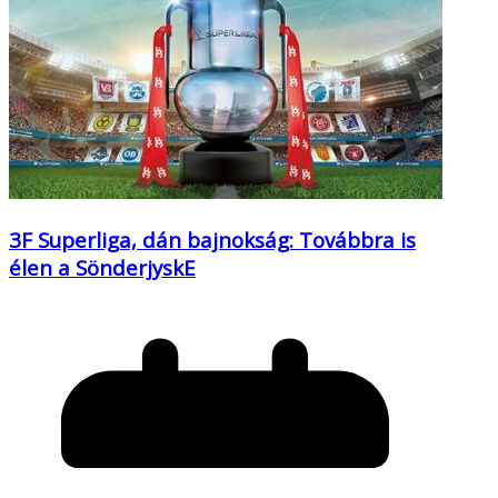
3F Superliga, dán bajnokság: Továbbra is
élen a SönderjyskE