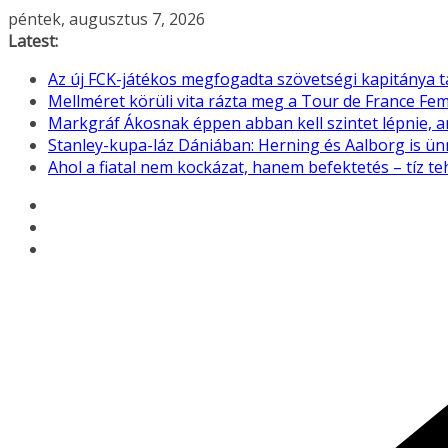
Skip
péntek, augusztus 7, 2026
to
Latest:
content
Az új FCK-játékos megfogadta szövetségi kapitánya 
Mellméret körüli vita rázta meg a Tour de France F
Markgráf Ákosnak éppen abban kell szintet lépnie, 
Stanley-kupa-láz Dániában: Herning és Aalborg is ü
Ahol a fiatal nem kockázat, hanem befektetés – tíz 