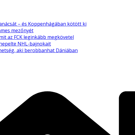
tanácsát – és Koppenhágában kötött ki
emmes mezőnyét
amit az FCK leginkább megkövetel
nnepelte NHL-bajnokait
tehetség, aki berobbanhat Dániában