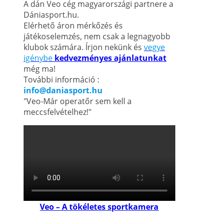
A dán Veo cég magyarországi partnere a
Dániasport.hu.
Elérhető áron mérkőzés és
játékoselemzés, nem csak a legnagyobb
klubok számára. Írjon nekünk és
vegye
igénybe
kedvezményes ajánlatunkat
még ma!
További információ :
info@daniasport.hu
"Veo-Már operatőr sem kell a
meccsfelvételhez!"
Veo – A tökéletes sportkamera