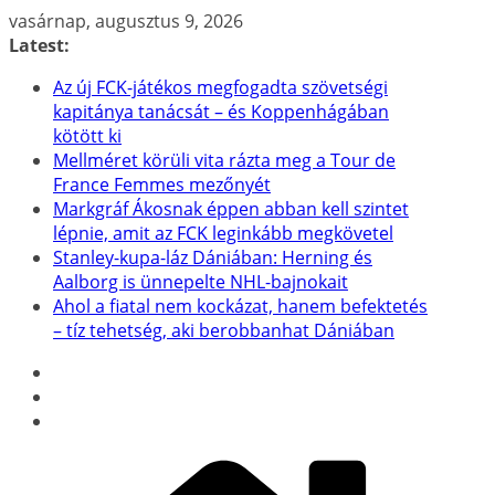
Skip
vasárnap, augusztus 9, 2026
to
Latest:
content
Az új FCK-játékos megfogadta szövetségi
kapitánya tanácsát – és Koppenhágában
kötött ki
Mellméret körüli vita rázta meg a Tour de
France Femmes mezőnyét
Markgráf Ákosnak éppen abban kell szintet
lépnie, amit az FCK leginkább megkövetel
Stanley-kupa-láz Dániában: Herning és
Aalborg is ünnepelte NHL-bajnokait
Ahol a fiatal nem kockázat, hanem befektetés
– tíz tehetség, aki berobbanhat Dániában