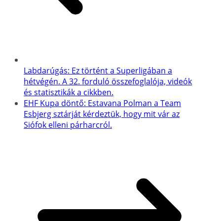
Labdarúgás: Ez történt a Superligában a
hétvégén. A 32. forduló összefoglalója, videók
és statisztikák a cikkben.
EHF Kupa döntő: Estavana Polman a Team
Esbjerg sztárját kérdeztük, hogy mit vár az
Siófok elleni párharcról.