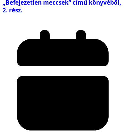
„Befejezetlen meccsek” című könyvéből,
2. rész.