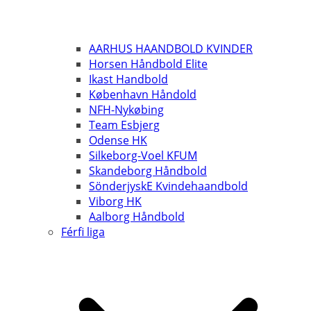
AARHUS HAANDBOLD KVINDER
Horsen Håndbold Elite
Ikast Handbold
København Håndold
NFH-Nykøbing
Team Esbjerg
Odense HK
Silkeborg-Voel KFUM
Skandeborg Håndbold
SönderjyskE Kvindehaandbold
Viborg HK
Aalborg Håndbold
Férfi liga