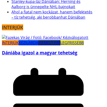
Stanley-kupa-láz Dániában: Herning és
Aalborg is ünnepelte NHL-bajnokait
Ahol a fiatal nem kockázat, hanem befektetés
– tíz tehetség, aki berobbanhat Dániában
INTERJÚK
INTERJÚK
KÉZILABDA
KIEMELT HÍR
LEGFRISSEBB
Dániába igazol a magyar tehetség