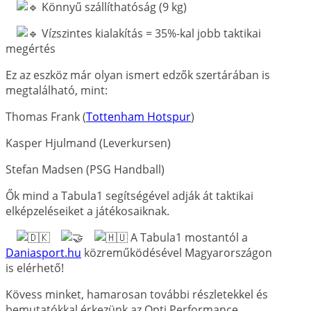
Könnyű szállíthatóság (9 kg)
Vízszintes kialakítás = 35%-kal jobb taktikai
megértés
Ez az eszköz már olyan ismert edzők szertárában is
megtalálható, mint:
Thomas Frank (
Tottenham Hotspur
)
Kasper Hjulmand (Leverkursen)
Stefan Madsen (PSG Handball)
Ők mind a Tabula1 segítségével adják át taktikai
elképzeléseiket a játékosaiknak.
A Tabula1 mostantól a
Daniasport.hu
közreműködésével Magyarországon
is elérhető!
Kövess minket, hamarosan további részletekkel és
bemutatókkal érkezünk az Opti Performance