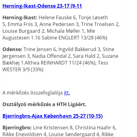
Herning-Ikast-Odense 23-17 (9-11
Herning-Ikast:
Helene Fauske 6, Tonje Løseth
5, Emma Friis 3, Anne Pedersen 3, Trine Troelsen 2,
Louise Burgaard 2, Michala Møller 1, Mie
Augustesen 1.16 Sabine ENGLERT 13/28 (46%)
Odense:
Trine Jensen 6, Ingvild Bakkerud 3, Stine
Jørgensen 3, Nadia Offendal 2, Sara Hald 2, Suzane
Bækhøj 1.Althea REINHARDT 11/24 (46%), Tess
WESTER 3/9 (33%)
A mérkőzés összefoglalója
itt.
Osztályzó mérkőzés a HTH Ligáért.
Bjerringbro-Ajax København 25-27 (10-15)
Bjerringbro:
Line Kristensen 8, Christina Haahr 6,
Rikke Enevoldsen 4, Louise Søndergaard 4, Rikke