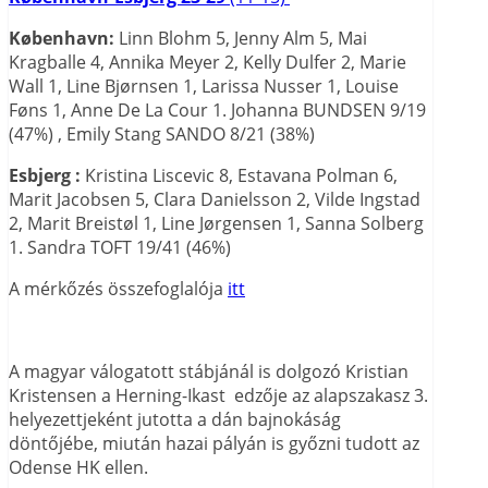
København:
Linn Blohm 5, Jenny Alm 5, Mai
Kragballe 4, Annika Meyer 2, Kelly Dulfer 2, Marie
Wall 1, Line Bjørnsen 1, Larissa Nusser 1, Louise
Føns 1, Anne De La Cour 1. Johanna BUNDSEN 9/19
(47%) , Emily Stang SANDO 8/21 (38%)
Esbjerg :
Kristina Liscevic 8, Estavana Polman 6,
Marit Jacobsen 5, Clara Danielsson 2, Vilde Ingstad
2, Marit Breistøl 1, Line Jørgensen 1, Sanna Solberg
1. Sandra TOFT 19/41 (46%)
A mérkőzés összefoglalója
itt
A magyar válogatott stábjánál is dolgozó Kristian
Kristensen a Herning-Ikast edzője az alapszakasz 3.
helyezettjeként jutotta a dán bajnokáság
döntőjébe, miután hazai pályán is győzni tudott az
Odense HK ellen.