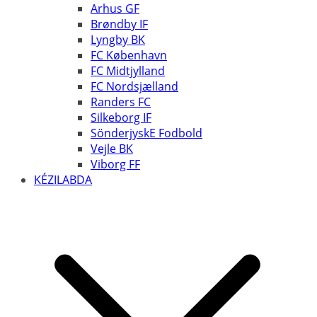
Arhus GF
Brøndby IF
Lyngby BK
FC København
FC Midtjylland
FC Nordsjælland
Randers FC
Silkeborg IF
SönderjyskE Fodbold
Vejle BK
Viborg FF
KÉZILABDA