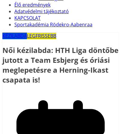
Élő eredmények
Adatvédelmi tájékoztató
KAPCSOLAT
Sportakadémia Rödekro-Aabenraa
KÉZILABDA
LEGFRISSEBB
Női kézilabda: HTH Liga döntőbe
jutott a Team Esbjerg és óriási
meglepetésre a Herning-Ikast
csapata is!