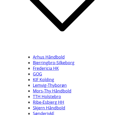
Arhus Håndbold
Bjerringbro-Silkeborg
Fredericia HK
GOG
KIF Kolding
Lemvig-Thyborøn
Mors-Thy Håndbold
TTH Holstebro
Ribe-Esbjerg HH
Skjern Håndbold
SønderjykE