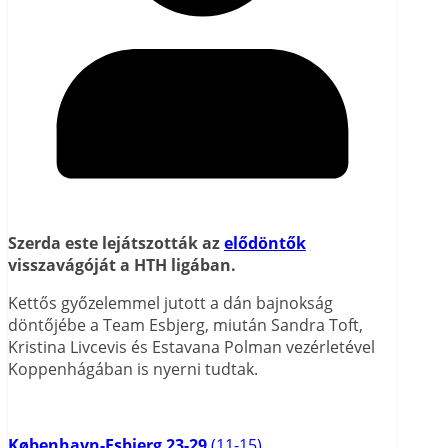
Szerda este lejátszották az
elődöntők
visszavágóját a HTH ligában.
Kettős győzelemmel jutott a dán bajnokság
döntőjébe a Team Esbjerg, miután Sandra Toft,
Kristina Livcevis és Estavana Polman vezérletével
Koppenhágában is nyerni tudtak.
København-Esbjerg 23-29
(11-15)