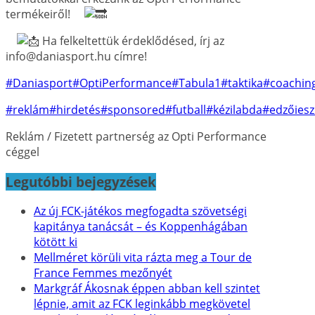
termékeiről!
Ha felkeltettük érdeklődésed, írj az
info@daniasport.hu címre!
#Daniasport
#OptiPerformance
#Tabula1
#taktika
#coachin
#reklám
#hirdetés
#sponsored
#futball
#kézilabda
#edzőiesz
Reklám / Fizetett partnerség az Opti Performance
céggel
Legutóbbi bejegyzések
Az új FCK-játékos megfogadta szövetségi
kapitánya tanácsát – és Koppenhágában
kötött ki
Mellméret körüli vita rázta meg a Tour de
France Femmes mezőnyét
Markgráf Ákosnak éppen abban kell szintet
lépnie, amit az FCK leginkább megkövetel