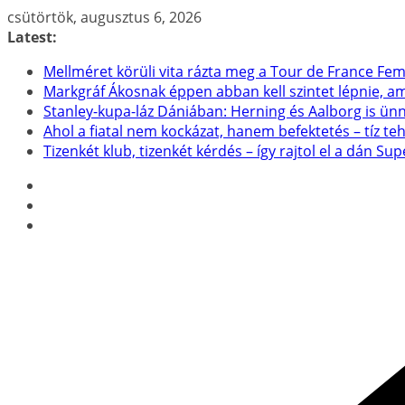
Skip
csütörtök, augusztus 6, 2026
to
Latest:
content
Mellméret körüli vita rázta meg a Tour de France F
Markgráf Ákosnak éppen abban kell szintet lépnie, a
Stanley-kupa-láz Dániában: Herning és Aalborg is ün
Ahol a fiatal nem kockázat, hanem befektetés – tíz t
Tizenkét klub, tizenkét kérdés – így rajtol el a dán Sup