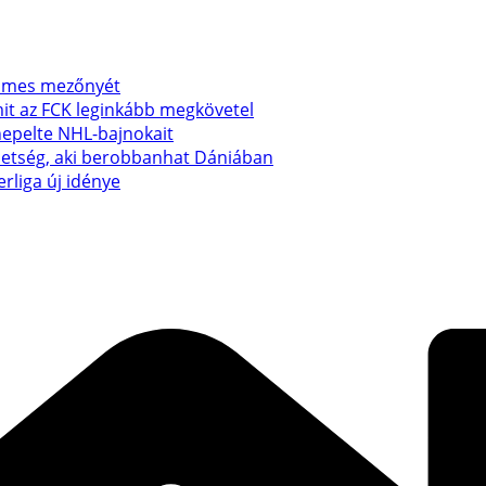
emmes mezőnyét
mit az FCK leginkább megkövetel
nepelte NHL-bajnokait
ehetség, aki berobbanhat Dániában
erliga új idénye